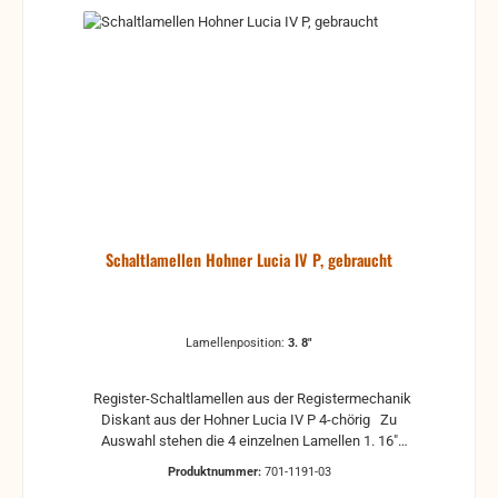
Schaltlamellen Hohner Lucia IV P, gebraucht
Lamellenposition:
3. 8"
Register-Schaltlamellen aus der Registermechanik
Diskant aus der Hohner Lucia IV P 4-chörig Zu
Auswahl stehen die 4 einzelnen Lamellen 1. 16"
(tiefes Register) 2. 4" (Picollo) 3. 8" (Grundregister) 4.
Produktnummer:
701-1191-03
8"+ (Tremolo) gebrauchte Teile können optische