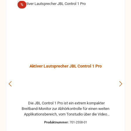
Rabatt
%
Aktiver Lautsprecher JBL Control 1 Pro
Die JBL Control 1 Pro ist ein extrem kompakter
Breitband-Monitor zur Abhörkontrolle für einen weiten
Applikationsbereich, vom Tonstudio über die Video
Postproduction bis zum Ü-Wagen und Rundfunkstudio.
Produktnummer:
701-2558-01
Für Beschallungs- und Rufanlagen in Restaurants, Hotels
und im audiovisuellen Bereich ist die JBL Control 1 Pro