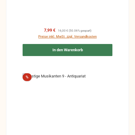
Verkaufspreis:
Regulärer Preis:
7,99 €
16,00 €
(50.06% gespart)
Preise inkl. MwSt. zzgl. Versandkosten
In den Warenkorb
Rabatt
%