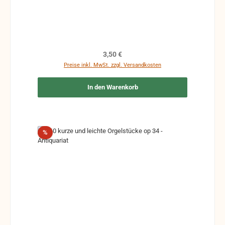
Regulärer Preis:
3,50 €
Preise inkl. MwSt. zzgl. Versandkosten
In den Warenkorb
Rabatt
%