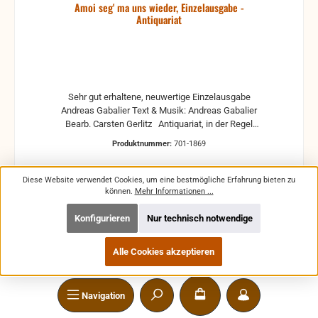
Amoi seg' ma uns wieder, Einzelausgabe -
Antiquariat
Sehr gut erhaltene, neuwertige Einzelausgabe
Andreas Gabalier Text & Musik: Andreas Gabalier
Bearb. Carsten Gerlitz Antiquariat, in der Regel
gebrauchte, aber nutzbare Noten. Es können
Produktnummer:
701-1869
Gebrauchsspuren vorhanden sein, z.B.:
handschriftliche Markierungen, Zeichen und
Ergänzungen Stempel Risse Reparaturen mit
Diese Website verwendet Cookies, um eine bestmögliche Erfahrung bieten zu
Klebeband etc.
können.
Mehr Informationen ...
Konfigurieren
Nur technisch notwendige
Verkaufspreis:
Regulärer Preis:
5,49 €
6,50 €
(15.54% gespart)
Preise inkl. MwSt. zzgl. Versandkosten
Alle Cookies akzeptieren
In den Warenkorb
Navigation