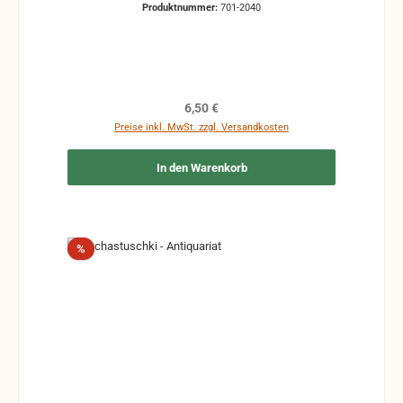
Produktnummer:
701-2040
vorhanden sein, z.B.: handschriftliche Markierungen,
Zeichen und Ergänzungen Stempel Risse
Reparaturen mit Klebeband etc.
Regulärer Preis:
6,50 €
Preise inkl. MwSt. zzgl. Versandkosten
In den Warenkorb
Rabatt
%