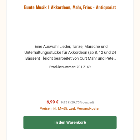
Bunte Musik 1 Akkordeon, Mahr, Fries - Antiquariat
Eine Auswahl Lieder, Tänze, Märsche und
Unterhaltungsstücke für Akkordeon (ab 8, 12 und 24
Bässen) leicht bearbeitet von Curt Mahr und Peter
Fries zusammengestellt von O. Seifert Antiquariat,
Produktnummer:
701-2169
in der Regel gebrauchte, aber nutzbare Noten. Es
können Gebrauchsspuren vorhanden sein, z.B.:
handschriftliche Markierungen, Zeichen und
Ergänzungen Stempel Risse Reparaturen mit
Klebeband etc.
Verkaufspreis:
Regulärer Preis:
6,99 €
9,95 €
(29.75% gespart)
Preise inkl. MwSt. zzgl. Versandkosten
In den Warenkorb