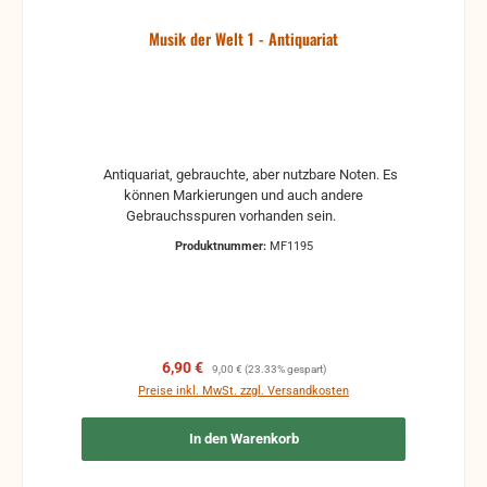
Musik der Welt 1 - Antiquariat
Antiquariat, gebrauchte, aber nutzbare Noten. Es
können Markierungen und auch andere
Gebrauchsspuren vorhanden sein.
Produktnummer:
MF1195
Verkaufspreis:
Regulärer Preis:
6,90 €
9,00 €
(23.33% gespart)
Preise inkl. MwSt. zzgl. Versandkosten
In den Warenkorb