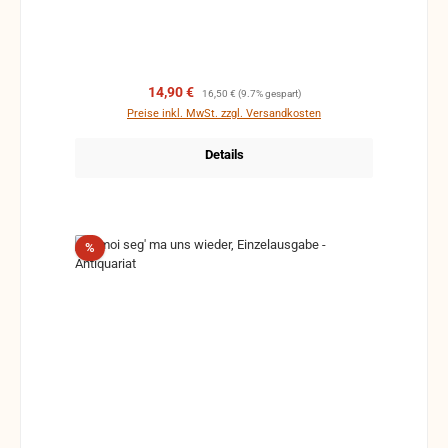
Ergänzungen Stempel Risse Reparaturen mit
Klebeband etc.
Verkaufspreis:
Regulärer Preis:
14,90 €
16,50 €
(9.7% gespart)
Preise inkl. MwSt. zzgl. Versandkosten
Details
Rabatt
%