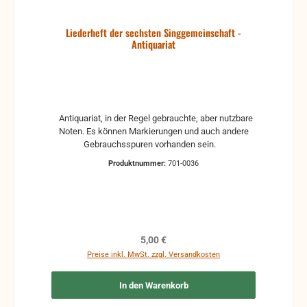
Liederheft der sechsten Singgemeinschaft -
Antiquariat
Antiquariat, in der Regel gebrauchte, aber nutzbare
Noten. Es können Markierungen und auch andere
Gebrauchsspuren vorhanden sein.
Produktnummer:
701-0036
Regulärer Preis:
5,00 €
Preise inkl. MwSt. zzgl. Versandkosten
In den Warenkorb