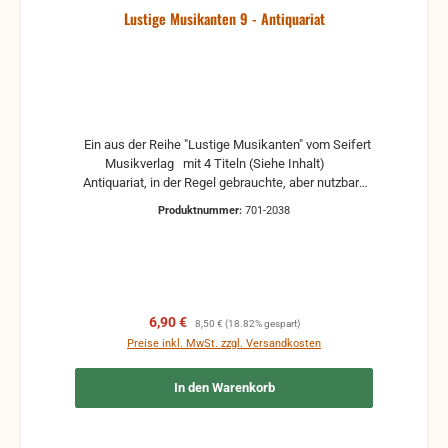
Lustige Musikanten 9 - Antiquariat
Ein aus der Reihe "Lustige Musikanten" vom Seifert
Musikverlag mit 4 Titeln (Siehe Inhalt)
Antiquariat, in der Regel gebrauchte, aber nutzbare
Noten. Es können Gebrauchsspuren vorhanden sein,
Produktnummer:
701-2038
z.B.: handschriftliche Markierungen, Zeichen und
Ergänzungen Stempel Risse Reparaturen mit
Klebeband etc.
Verkaufspreis:
Regulärer Preis:
6,90 €
8,50 €
(18.82% gespart)
Preise inkl. MwSt. zzgl. Versandkosten
In den Warenkorb