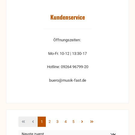
Kundenservice
Öffnungszeiten:
Mo-Fr. 10-12 | 13:30-17
Hotline: 09264 96799-20
buero@musik-fast.de
Seite
Seite
Seite
Seite
Seite
1
2
3
4
5