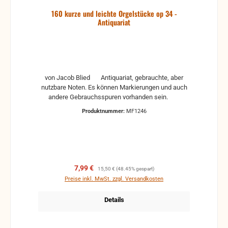
160 kurze und leichte Orgelstücke op 34 -
Antiquariat
von Jacob Blied Antiquariat, gebrauchte, aber
nutzbare Noten. Es können Markierungen und auch
andere Gebrauchsspuren vorhanden sein.
Produktnummer:
MF1246
Verkaufspreis:
Regulärer Preis:
7,99 €
15,50 €
(48.45% gespart)
Preise inkl. MwSt. zzgl. Versandkosten
Details