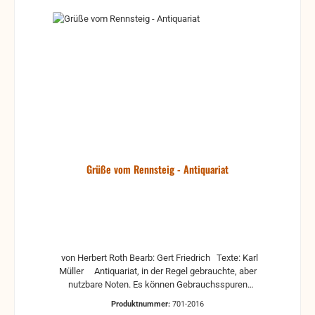
Grüße vom Rennsteig - Antiquariat
von Herbert Roth Bearb: Gert Friedrich Texte: Karl
Müller Antiquariat, in der Regel gebrauchte, aber
nutzbare Noten. Es können Gebrauchsspuren
vorhanden sein, z.B.: handschriftliche Markierungen,
Produktnummer:
701-2016
Zeichen und Ergänzungen Stempel Risse