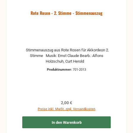
Rote Rosen - 2. Stimme - Stimmenauszug
Stimmenauszug aus Rote Rosen für Akkordeon 2.
Stimme Musik: Ernst Claude Bearb.: Alfons
Holzschuh, Curt Herold
Produktnummer:
701-2013
Regulärer Preis:
2,00 €
Preise inkl. MwSt. zzgl. Versandkosten
In den Warenkorb