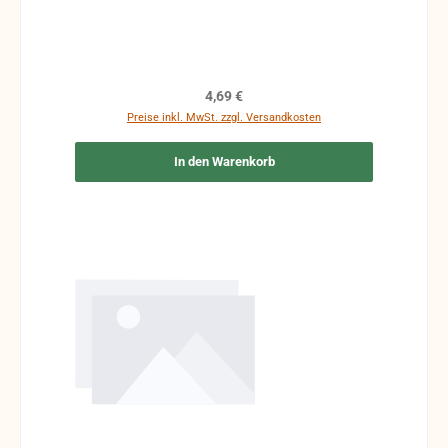
Reparaturen mit Klebeband etc.
Regulärer Preis:
4,69 €
Preise inkl. MwSt. zzgl. Versandkosten
In den Warenkorb