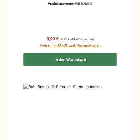
Markierungen und auch andere Gebrauchsspuren
Produktnummer:
WILD20007
vorhanden sein.
Verkaufspreis:
Regulärer Preis:
3,90 €
6,90 €
(43.48% gespart)
Preise inkl. MwSt. zzgl. Versandkosten
In den Warenkorb