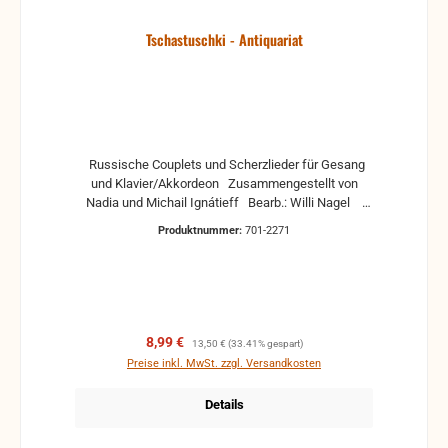
Tschastuschki - Antiquariat
Russische Couplets und Scherzlieder für Gesang
und Klavier/Akkordeon Zusammengestellt von
Nadia und Michail Ignátieff Bearb.: Willi Nagel
Antiquariat, in der Regel gebrauchte, aber nutzbare
Produktnummer:
701-2271
Noten. Es können Gebrauchsspuren vorhanden sein,
z.B.: handschriftliche Markierungen, Zeichen und
Ergänzungen Stempel Risse Reparaturen mit
Klebeband etc.
Verkaufspreis:
Regulärer Preis:
8,99 €
13,50 €
(33.41% gespart)
Preise inkl. MwSt. zzgl. Versandkosten
Details