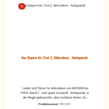
Rabatt
%
Von Bayern bis Tirol 2, Akkordeon - Antiquariat
Lieder und Tänze für Akkordeon von BAYERN bis
TIROL Band 2 sehr guter Zustand! Antiquariat, in
der Regel gebrauchte, aber nutzbare Noten. Es
können Gebrauchsspuren vorhanden sein, z.B.:
Produktnummer:
701-2157
handschriftliche Markierungen, Zeichen und