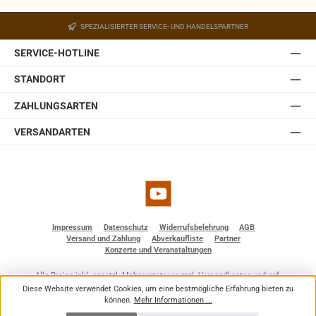
Ein Wandhalter ist in der JBL Control 1 Pro-WH integriert.
Der Halter ist mit einem Kugelgelenk ausgestattet,
SPEZIALISIERTER SERVICE- UND HANDELSPARTNER
welches in der Wandplatte des Halters eingebaut ist.
Somit lässt sich die JBL Control 1 Pro auch ohne optionale
SERVICE-HOTLINE
Zubehörteile einfach und schnell installieren. Sie ist
erhältlich in weiß und schwarz.
STANDORT
ZAHLUNGSARTEN
VERSANDARTEN
YouTube
Impressum
Datenschutz
Widerrufsbelehrung
AGB
Versand und Zahlung
Abverkaufliste
Partner
Konzerte und Veranstaltungen
Alle Preise inkl. gesetzl. Mehrwertsteuer zzgl.
Versandkosten
und ggf.
Nachnahmegebühren, wenn nicht anders angegeben.
Diese Website verwendet Cookies, um eine bestmögliche Erfahrung bieten zu
© 2026 BF - Dienstleistungen - Alle Rechte vorbehalten. Theme by
ThemeWare®
können.
Mehr Informationen ...