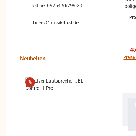
Hotline: 09264 96799-20
poli
Pr
buero@musik-fast.de
Beso
Dur
4016842203
Ve
45
Länge: 400 mm Mat
Steckverbi
Produktgalerie überspringen
Preise
Neuheiten
NC3F
St
Rabatt
%