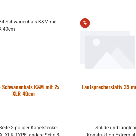
solide und für die Ewi
ecker NC3MX, XLR-TYPE
konstruieren, ist für uns
selbstverständlich wie
att
Rabatt
ergonomische Form, di
%
Anbringen zu einer ei
lösbaren Aufgabe ma
 Schwanenhals K&M mit 2x
Lautsprecherstativ 35 m
XLR 40cm
Seite 3-poliger Kabelstecker
Solide und langlebige
-TYPE, andere Seite 3-
Konstruktion Extrem stabiler,