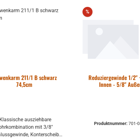
auf Funktion
Warenkorb
att
Rabatt
%
ten vorher
chen um
dungen zu
Rücksendungen
 Kosten des
 die Funktion
gewährleistet
wenkarm 211/1 B schwarz
Reduziergewinde 1/2" 
die Produkte
74,5cm
Innen - 5/8" Auße
 Umtausch
ausgeschlossen.
Produktnummer:
701-
ohrkombination mit 3/8"
lussgewinde, Konterscheibe