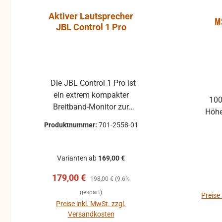
Aktiver Lautsprecher
Luft-Kla
M
JBL Control 1 Pro
Atlantic, P
ohne Gummi
Die JBL Control 1 Pro ist
Klappe ohne Gummiprofil
ein extrem kompakter
für die L
10
Breitband-Monitor zur
gebraucht 
Höhe
Abhörkontrolle für einen
Klappenbelag 25x22 
Produktnummer:
701-2558-01
Produktnum
weiten Applikationsbereich,
passend für 
vom Tonstudio über die
Modelle, z.B. 
Video Postproduction bis
Pirola, ... gebrauchte Teile
Varianten ab
169,00 €
zum Ü-Wagen und
können 
Verkaufspreis:
Regulärer Preis:
179,00 €
Rundfunkstudio. Für
Beschädigu
198,00 €
(9.6%
Beschallungs- und
leichte Ve
Reg
1,
gespart)
Preise
Rufanlagen in Restaurants,
Dellen oder K
Preise inkl. MwSt. zzgl.
Preise inkl
Hotels und im
kein Reklamatio
Versandkosten
Versan