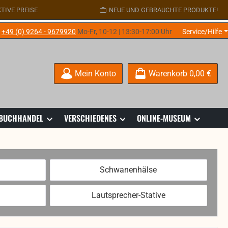
TIVE PREISE
NEUE UND GEBRAUCHTE PRODUKTE!
e
+49 (0) 9264 - 9679920
Mo-Fr, 10-12 | 13:30-17:00 Uhr
Service/Hilfe
Mein Konto
Warenkorb
0,00 €
 BUCHHANDEL
VERSCHIEDENES
ONLINE-MUSEUM
Schwanenhälse
Lautsprecher-Stative