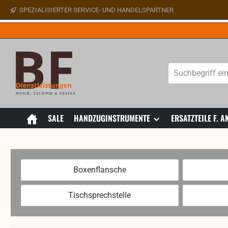
SPEZIALISIERTER SERVICE- UND HANDELSPARTNER
 Hauptinhalt springen
Zur Suche springen
Zur Hauptnavigation springen
SALE
HANDZUGINSTRUMENTE
ERSATZTEILE F.
Boxenflansche
Tischsprechstelle