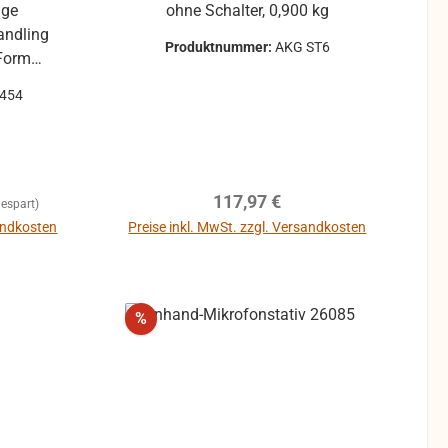
ohne Schalter, 0,900 kg
Produktnummer:
AKG ST6
Form
flansch
0454
männlich
 mm Rohr
 zum
Regulärer Preis:
117,97 €
er
espart)
fekten
sandkosten
Preise inkl. MwSt. zzgl. Versandkosten
twas
sgesetzt
rzeugen!
Rabatt
%
ss vor
derselben
che Ohr
e Boxen
ttel der
diese