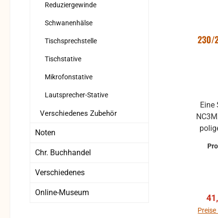
Reduziergewinde
Schwanenhälse
230/2
Tischsprechstelle
Tischstative
Mikrofonstative
Lautsprecher-Stative
Eine 
Verschiedenes Zubehör
NC3MX, XLR
poli
Noten
TYPE, un
Pr
Chr. Buchhandel
unverdrahtet D
Verschiedenes
EAN: 4016842203178 Gewicht: 0,2
kg Länge: 300 mm Material: Stahl
Online-Museum
Ver
41
Steckverbi
NC3F
Preise