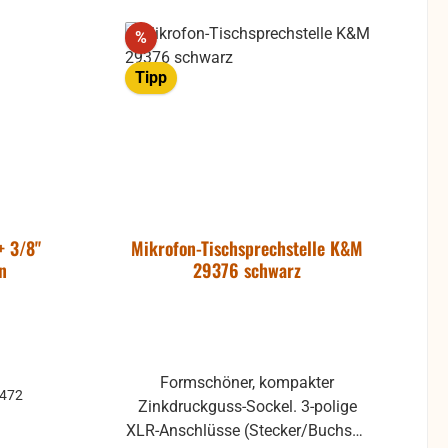
Rabatt
%
Tipp
+ 3/8"
Mikrofon-Tischsprechstelle K&M
n
29376 schwarz
Formschöner, kompakter
0472
Zinkdruckguss-Sockel. 3-polige
XLR-Anschlüsse (Stecker/Buchse),