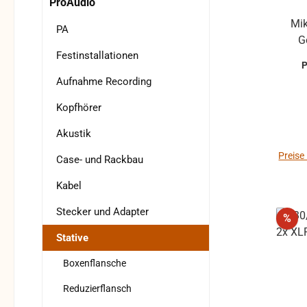
ProAudio
Mik
PA
Gewi
Festinstallationen
Oberfl
Innen
Aufnahme Recording
Außen
Kopfhörer
Akustik
Preise
Case- und Rackbau
Kabel
Stecker und Adapter
Rab
%
Stative
Boxenflansche
Reduzierflansch