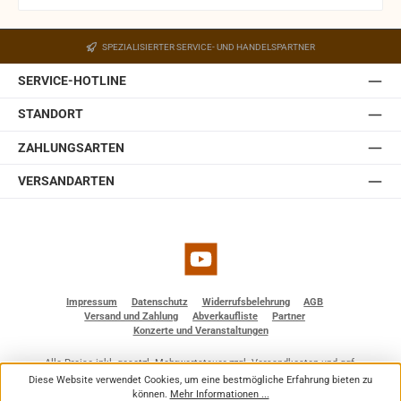
Ein Wandhalter ist in der JBL Control 1 Pro-WH integriert.
Der Halter ist mit einem Kugelgelenk ausgestattet,
SPEZIALISIERTER SERVICE- UND HANDELSPARTNER
welches in der Wandplatte des Halters eingebaut ist.
Somit lässt sich die JBL Control 1 Pro auch ohne optionale
SERVICE-HOTLINE
Zubehörteile einfach und schnell installieren. Sie ist
erhältlich in weiß und schwarz.
STANDORT
ZAHLUNGSARTEN
VERSANDARTEN
YouTube
Impressum
Datenschutz
Widerrufsbelehrung
AGB
Versand und Zahlung
Abverkaufliste
Partner
Konzerte und Veranstaltungen
Alle Preise inkl. gesetzl. Mehrwertsteuer zzgl.
Versandkosten
und ggf.
Nachnahmegebühren, wenn nicht anders angegeben.
Diese Website verwendet Cookies, um eine bestmögliche Erfahrung bieten zu
© 2026 BF - Dienstleistungen - Alle Rechte vorbehalten. Theme by
ThemeWare®
können.
Mehr Informationen ...