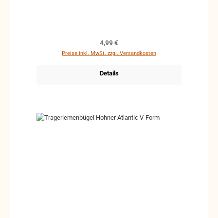
Regulärer Preis:
4,99 €
Preise inkl. MwSt. zzgl. Versandkosten
Details