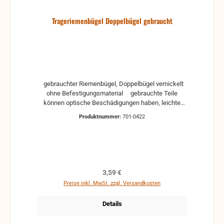
Trageriemenbügel Doppelbügel gebraucht
gebrauchter Riemenbügel, Doppelbügel vernickelt
ohne Befestigungsmaterial gebrauchte Teile
können optische Beschädigungen haben, leichte
Verformungen, Dellen oder Kratzer und sind kein
Produktnummer:
701-0422
Reklamationsgrund Alle Teile sind auf Funktion
geprüft. Bitte bei Unklarheiten vorher Absprechen
um Rücksendungen zu vermeiden. Rücksendungen
gehen auf Kosten des Käufers. bei defekten Artikel
kann die Funktion nicht mehr gewährleistet werden
und die Produkte sind vom Umtausch
Regulärer Preis:
3,59 €
ausgeschlossen.
Preise inkl. MwSt. zzgl. Versandkosten
Details