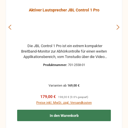
Aktiver Lautsprecher JBL Control 1 Pro
Die JBL Control 1 Pro ist ein extrem kompakter
Breitband-Monitor zur Abhörkontrolle für einen weiten
Applikationsbereich, vom Tonstudio über die Video
Postproduction bis zum Ü-Wagen und Rundfunkstudio.
Produktnummer:
701-2558-01
Für Beschallungs- und Rufanlagen in Restaurants, Hotels
und im audiovisuellen Bereich ist die JBL Control 1 Pro
ebenfalls die ideale Lösung. Der Hoch- und Tieftontreiber
ist bei der JBL Control 1 mit einer Magnet-Abschirmung
Varianten ab
169,00 €
gesichert, so daß dieser Lautsprecher gefahrlos in
direkter Nähe von Video-Monitoren betrieben werden
Verkaufspreis:
Regulärer Preis:
179,00 €
198,00 €
(9.6% gespart)
kann, ohne unliebsame Bildstörungen zu verursachen.
Preise inkl. MwSt. zzgl. Versandkosten
Das Gehäuse der JBL Control 1 Pro besteht aus
hochverdichtetem Polypropylenschaum, der hohe
In den Warenkorb
Resonanzarmut ermöglicht. Ein umfangreiches Angebot
an optionalem Montagezubehör erlaubt Wandmontage
und die exakte Anbringung und Ausrichtung des Monitors.