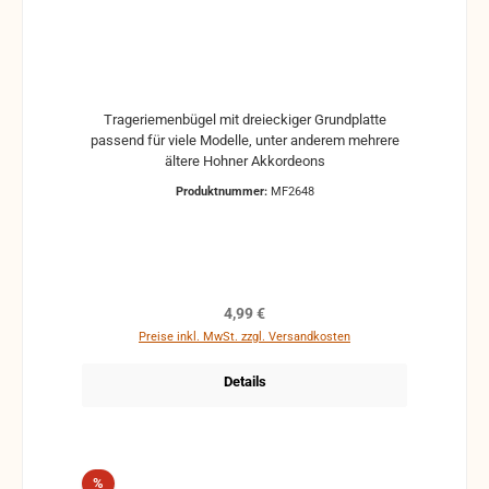
Trageriemenbügel mit dreieckiger Grundplatte
passend für viele Modelle, unter anderem mehrere
ältere Hohner Akkordeons
Produktnummer:
MF2648
Regulärer Preis:
4,99 €
Preise inkl. MwSt. zzgl. Versandkosten
Details
Rabatt
%