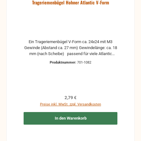
Trageriemenbügel Hohner Atlantic V-Form
Ein Trageriemenbügel V-Form ca. 24x24 mit M3
Gewinde (Abstand ca. 27 mm) Gewindelänge: ca. 18
mm (nach Scheibe) passend für viele Atlantic
Modelle ohne Befestigungsmaterial Passend dazu
Produktnummer:
701-1082
wären M3-Muttern und Kugelscheibe gebrauchte
Teile können optische Beschädigungen haben,
leichte Verformungen, Dellen oder Kratzer Alle Teile
sind auf Funktion geprüft. Bitte bei Unklarheiten
vorher Absprechen um Rücksendungen zu
vermeiden. Rücksendungen gehen auf Kosten des
Regulärer Preis:
2,79 €
Käufers.
Preise inkl. MwSt. zzgl. Versandkosten
In den Warenkorb