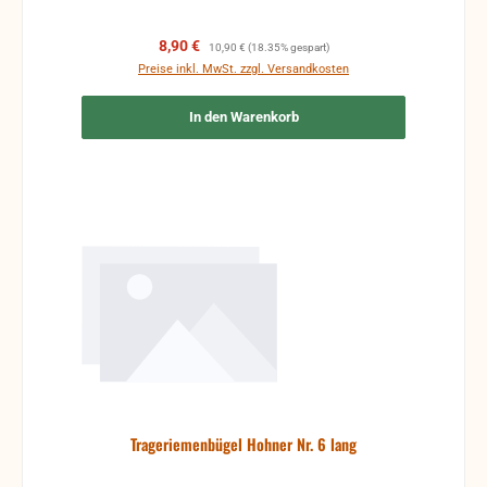
Verkaufspreis:
Regulärer Preis:
8,90 €
10,90 €
(18.35% gespart)
Preise inkl. MwSt. zzgl. Versandkosten
In den Warenkorb
Trageriemenbügel Hohner Nr. 6 lang