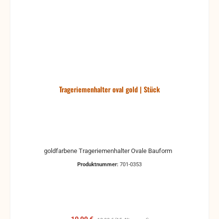
Trageriemenhalter oval gold | Stück
goldfarbene Trageriemenhalter Ovale Bauform
Produktnummer:
701-0353
Verkaufspreis:
Regulärer Preis: