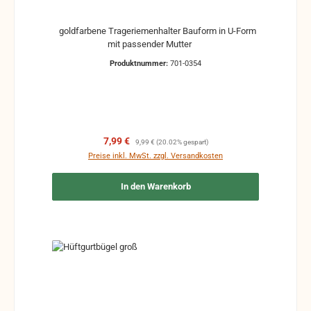
goldfarbene Trageriemenhalter Bauform in U-Form
mit passender Mutter
Produktnummer:
701-0354
Verkaufspreis:
Regulärer Preis:
7,99 €
9,99 €
(20.02% gespart)
Preise inkl. MwSt. zzgl. Versandkosten
In den Warenkorb