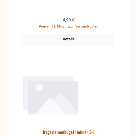
Regulärer Preis:
4,99 €
Preise inkl. MwSt. zzgl. Versandkosten
Details
Trageriemenbügel Hohner 3-1