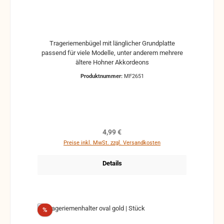
Trageriemenbügel mit länglicher Grundplatte
passend für viele Modelle, unter anderem mehrere
ältere Hohner Akkordeons
Produktnummer:
MF2651
Regulärer Preis:
4,99 €
Preise inkl. MwSt. zzgl. Versandkosten
Details
Rabatt
%