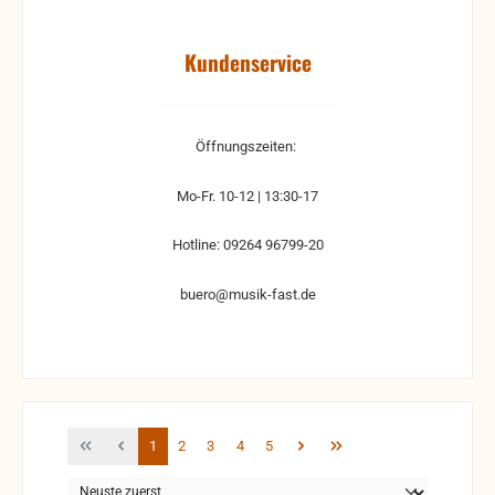
Kundenservice
Öffnungszeiten:
Mo-Fr. 10-12 | 13:30-17
Hotline: 09264 96799-20
buero@musik-fast.de
Seite
Seite
Seite
Seite
Seite
1
2
3
4
5