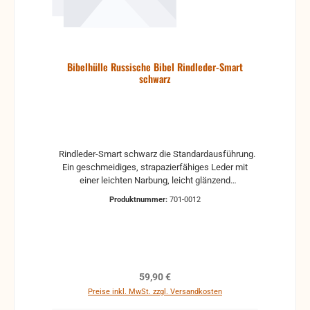
Bibelhülle Russische Bibel Rindleder-Smart
schwarz
Rindleder-Smart schwarz die Standardausführung.
Ein geschmeidiges, strapazierfähiges Leder mit
einer leichten Narbung, leicht glänzend
SONDERANFERTIGUNG! für die Russische Bibel
Produktnummer:
701-0012
von LBN ISBN: 978-3-03771-037-1 Maße:
21,8x15x4,3 / 34,3 cm Maße der Bibel Höhe x Breite
x Dicke: 21,8x15x4,3 cm Umfang: 34,3 cm
Regulärer Preis:
59,90 €
Preise inkl. MwSt. zzgl. Versandkosten