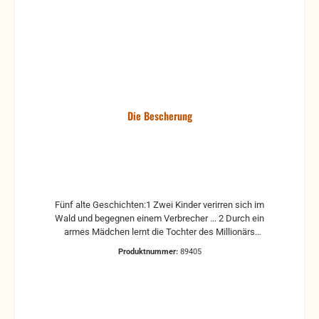
Die Bescherung
Fünf alte Geschichten:1 Zwei Kinder verirren sich im
Wald und begegnen einem Verbrecher ... 2 Durch ein
armes Mädchen lernt die Tochter des Millionärs
Jesus kennen ... 3 An einem Weihnachtsabend
Produktnummer:
89405
besucht der Vater ungeahnt die Familie seiner
Tochter und erlebt eine echte Weihnachtsfreude ... 4
Klara erlebt, dass Geben seliger ist als Nehmen ... 5
Ernst Fröhlich wird von seinen Geschwister
minderwertig eingeschätz, doch Gott gebraucht