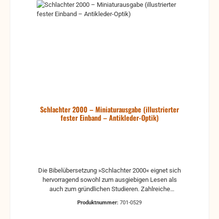
Schlachter 2000 – Miniaturausgabe (illustrierter
fester Einband – Antikleder-Optik)
Die Bibelübersetzung »Schlachter 2000« eignet sich
hervorragend sowohl zum ausgiebigen Lesen als
auch zum gründlichen Studieren. Zahlreiche
Erklärungen biblischer Begriffe in den Fußnoten
Produktnummer:
701-0529
sowie ein ausführlicher Anhang mit Sach- und
Worterklärungen, Übersichtstabellen und Karten