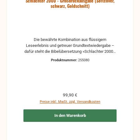
Schlachter 2000 - Großdruckausgabe (Softcover,
schwarz, Goldschnitt)
Die bewährte Kombination aus flüssigem
Leseerlebnis und getreuer Grundtextwiedergabe –
dafür steht die Bibelübersetzung »Schlachter 2000«.
Diese Großdruckausgabe eignet sich hervorragend
Produktnummer:
255080
zum ausgiebigen Lesen und Studieren auch für
schwächer gewordene Leseraugen. Neben
Überschriften zur Kapitelübersicht und textlichen
Anmerkungen beinhaltet diese Ausgabe einen
Anhang mit Sach- und Worterklärungen,
übersichtlichen Tabellen und diversen
Regulärer Preis:
99,90 €
Hintergrundinformationen zur Umwelt der Bibel.
Preise inkl. MwSt. zzgl. Versandkosten
In den Warenkorb