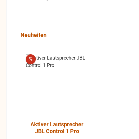
Produktgalerie überspringen
Neuheiten
Rabatt
%
Aktiver Lautsprecher
Luft-Kla
JBL Control 1 Pro
Atlantic, P
ohne Gummi