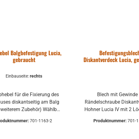
ebel Balgbefestigung Lucia,
Befestigungsblec
gebraucht
Diskantverdeck Lucia, g
Einbauseite:
rechts
Blech mit Gewinde für
uses diskantseitig am Balg
Rändelschraube Diskant
eiterem Zubehör) Wählbar
Hohner Lucia IV mit 2 Löcher für
oder rechts gebrauchte
Befestigung am Geh
roduktnummer:
701-1163-2
Produktnummer:
701-
Teile können optische
gebrauchte Teile können 
hädigungen haben, leichte
Beschädigungen haben, 