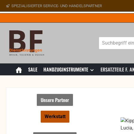
SPEZIALISIERTER SERVICE- UND HANDELSPARTNER
 Hauptinhalt springen
Zur Suche springen
Zur Hauptnavigation springen
SALE
HANDZUGINSTRUMENTE
ERSATZTEILE F.
Unsere Partner
Werkstatt