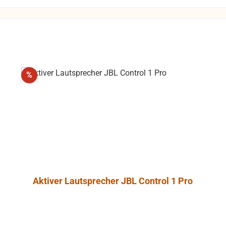
dungen zu
Rücksendungen
 Kosten des
 die Funktion
gewährleistet
Rabatt
%
die Produkte
 Umtausch
ausgeschlossen.
Aktiver Lautsprecher JBL Control 1 Pro