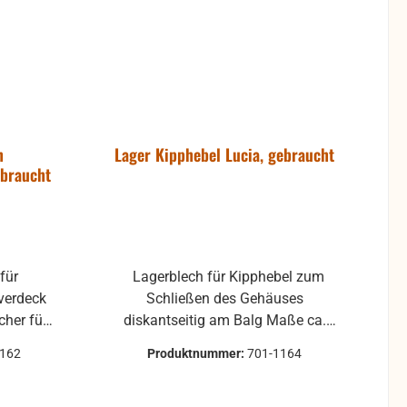
h
Lager Kipphebel Lucia, gebraucht
ebraucht
Lagerblech für Kipphebel zum
verdeck
Schließen des Gehäuses
diskantseitig am Balg Maße ca.
äuse
6,1 x 16,45 x 1,2 mm
1162
Produktnummer:
701-1164
optische
Wellendurchmesser 3mm
leichte
gebrauchte Teile können optische