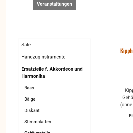
Veranstaltungen
Sale
Kipph
Handzuginstrumente
Ersatzteile f. Akkordeon und
Harmonika
Bass
Kipphebel für die Fixierung des
Gehä
Bälge
(ohne w
Diskant
links 
P
Stimmplatten
Besc