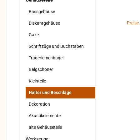
Gehäuseteile
Verfo
Al
Bassgehäuse
geprüft. Bitte b
Preise
Diskantgehäuse
Rüc
Gaze
Rücks
Schriftzüge und Buchstaben
Trageriemenbügel
Balgschoner
Kleinteile
Halter und Beschläge
Dekoration
Akustikelemente
alte Gehäuseteile
Werkzeuge