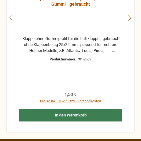
Gummi - gebraucht
Klappe ohne Gummiprofil für die Luftklappe - gebraucht
ohne Klappenbelag 25x22 mm passend für mehrere
Hohner Modelle, z.B. Atlantic, Lucia, Pirola, ...
gebrauchte Teile können optische Beschädigungen
Produktnummer:
701-2569
haben, leichte Verformungen, Dellen oder Kratzer und sind
kein Reklamationsgrund Alle Teile sind auf Funktion
geprüft. Bitte bei Unklarheiten vorher Absprechen um
Rücksendungen zu vermeiden. Rücksendungen gehen auf
Kosten des Käufers. bei defekten Artikel kann die
Funktion nicht mehr gewährleistet werden und die
Regulärer Preis:
1,50 €
Produkte sind vom Umtausch ausgeschlossen.
Preise inkl. MwSt. zzgl. Versandkosten
In den Warenkorb