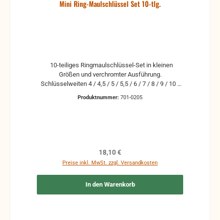
Mini Ring-Maulschlüssel Set 10-tlg.
10-teiliges Ringmaulschlüssel-Set in kleinen
Größen und verchromter Ausführung.
Schlüsselweiten 4 / 4,5 / 5 / 5,5 / 6 / 7 / 8 / 9 / 10 /
11 mm. Jede Größe als Ring- und als Maulöffnung
Produktnummer:
701-0205
enthalten.
Regulärer Preis:
18,10 €
Preise inkl. MwSt. zzgl. Versandkosten
In den Warenkorb