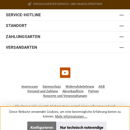
SPEZIALISIERTER SERVICE- UND HANDELSPARTNER
SERVICE-HOTLINE
STANDORT
ZAHLUNGSARTEN
VERSANDARTEN
YouTube
Impressum
Datenschutz
Widerrufsbelehrung
AGB
Versand und Zahlung
Abverkaufliste
Partner
Konzerte und Veranstaltungen
Alle Preise inkl. gesetzl. Mehrwertsteuer zzgl.
Versandkosten
und ggf.
Nachnahmegebühren, wenn nicht anders angegeben.
Diese Website verwendet Cookies, um eine bestmögliche Erfahrung bieten zu
© 2026 BF - Dienstleistungen - Alle Rechte vorbehalten. Theme by
ThemeWare®
können.
Mehr Informationen ...
Konfigurieren
Nur technisch notwendige