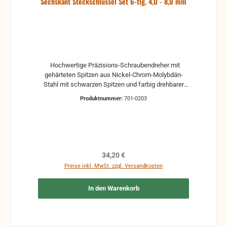
Sechskant Steckschlüssel Set 6-tlg. 4,0 - 8,0 mm
Hochwertige Präzisions-Schraubendreher mit
gehärteten Spitzen aus Nickel-Chrom-Molybdän-
Stahl mit schwarzen Spitzen und farbig drehbarer
Kuppe für schnelles und leichtes Drehen (Zwirbeln).
Produktnummer:
701-0203
Griffe aus Polyamid (PA6). - Steckschlüssel 4,0 / 5,0
/ 5,5 / 6,0 / 7,0 / 8,0 mm - Klingenlänge 50 mm
Regulärer Preis:
34,20 €
Preise inkl. MwSt. zzgl. Versandkosten
In den Warenkorb