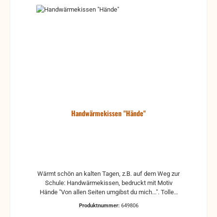
Handwärmekissen "Hände"
Wärmt schön an kalten Tagen, z.B. auf dem Weg zur
Schule: Handwärmekissen, bedruckt mit Motiv
Hände "Von allen Seiten umgibst du mich...". Tolles
kleines Geschenk für den Adventskalender oder
Produktnummer:
649806
Nikolausteller. Farbe rot, ø ca. 9,5 cm, in