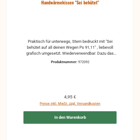
Handwärmekissen "Sei behütet"
Praktisch für unterwegs, Stern bedruckt mit "Sei
behütet auf all deinen Wegen Ps 91,11" , liebevoll
grafisch umgesetzt. Wiederverwendbar: Dazu das
benutzte Wärmekissen vor dem nächsten Gebrauch
Produktnummer:
972092
einige Minuten in kochendes Wasser legen, bis sich
die Salzkristalle in dem Kissen aufgelöst und
verflüssigt haben. in Einzelverpackung.
Regulärer Preis:
4,95 €
Preise inkl. MwSt. zzgl. Versandkosten
In den Warenkorb