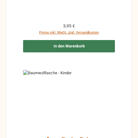
Regulärer Preis:
3,95 €
Preise inkl. MwSt. zzgl. Versandkosten
In den Warenkorb