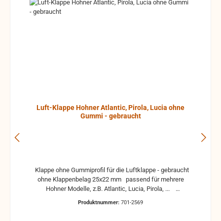
Luft-Klappe Hohner Atlantic, Pirola, Lucia ohne
Gummi - gebraucht
Klappe ohne Gummiprofil für die Luftklappe - gebraucht
ohne Klappenbelag 25x22 mm passend für mehrere
Hohner Modelle, z.B. Atlantic, Lucia, Pirola, ...
gebrauchte Teile können optische Beschädigungen
Produktnummer:
701-2569
haben, leichte Verformungen, Dellen oder Kratzer und sind
kein Reklamationsgrund Alle Teile sind auf Funktion