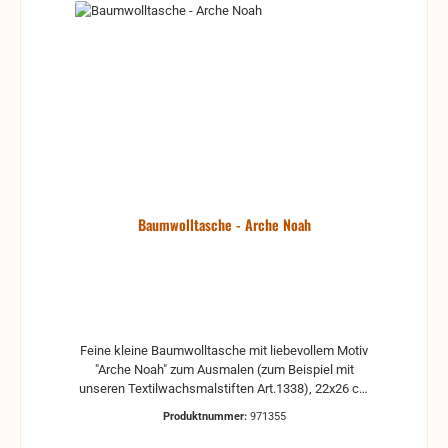
Baumwolltasche - Arche Noah
Feine kleine Baumwolltasche mit liebevollem Motiv
"Arche Noah" zum Ausmalen (zum Beispiel mit
unseren Textilwachsmalstiften Art.1338), 22x26 cm
Ob zur Aufbewahrung kleiner Schätze oder Tasche
Produktnummer:
971355
für den Kindergarten: Die Baumwolltasche ist
vielseitig einsetzbar und kann von kleinen Künstlern