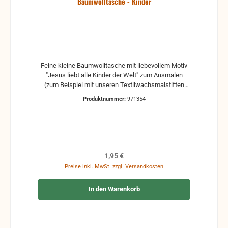
Baumwolltasche - Kinder
Feine kleine Baumwolltasche mit liebevollem Motiv
"Jesus liebt alle Kinder der Welt" zum Ausmalen
(zum Beispiel mit unseren Textilwachsmalstiften
Art.1338), 22x26 cm Ob zur Aufbewahrung kleiner
Produktnummer:
971354
Schätze oder Tasche für den Kindergarten: Die
Baumwolltasche ist vielseitig einsetzbar und kann
von kleinen Künstlern individuell farblich gestaltet
werden.
Regulärer Preis:
1,95 €
Preise inkl. MwSt. zzgl. Versandkosten
In den Warenkorb