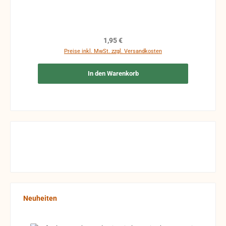
individuell farblich gestaltet werden.
Regulärer Preis:
1,95 €
Preise inkl. MwSt. zzgl. Versandkosten
In den Warenkorb
Produktgalerie überspringen
Neuheiten