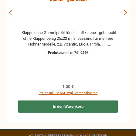
Klappe ohne Gummiprofil für die Luftklappe - gebraucht
ohne Klappenbelag 25x22 mm passend für mehrere
Hohner Modelle, z.B. Atlantic, Lucia, Pirola, ...
gebrauchte Teile können optische Beschädigungen
Produktnummer:
701-2569
haben, leichte Verformungen, Dellen oder Kratzer und sind
kein Reklamationsgrund Alle Teile sind auf Funktion
geprüft. Bitte bei Unklarheiten vorher Absprechen um
Rücksendungen zu vermeiden. Rücksendungen gehen auf
Kosten des Käufers. bei defekten Artikel kann die
Funktion nicht mehr gewährleistet werden und die
Regulärer Preis:
1,50 €
Produkte sind vom Umtausch ausgeschlossen.
Preise inkl. MwSt. zzgl. Versandkosten
In den Warenkorb
SPEZIALISIERTER SERVICE- UND HANDELSPARTNER