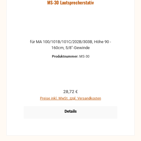
MS-30 Lautsprecherstativ
für MA 100/101B/101C/202B/303B, Höhe 90 -
160cm, 5/8"-Gewinde
Produktnummer:
MS-30
Regulärer Preis:
28,72 €
Preise inkl. MwSt. zzgl. Versandkosten
Details