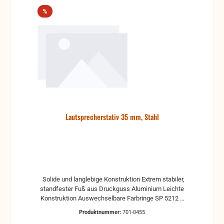
Rabatt
%
Lautsprecherstativ 35 mm, Stahl
Solide und langlebige Konstruktion Extrem stabiler,
standfester Fuß aus Druckguss Aluminium Leichte
Konstruktion Auswechselbare Farbringe SP 5212 B
Der SP 5212 B ist ein klassisches Dreibein-
Produktnummer:
701-0455
Lautsprecherstativ aus kräftigem, aber leichtem