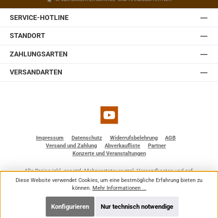
SERVICE-HOTLINE
STANDORT
ZAHLUNGSARTEN
VERSANDARTEN
YouTube
Impressum
Datenschutz
Widerrufsbelehrung
AGB
Versand und Zahlung
Abverkaufliste
Partner
Konzerte und Veranstaltungen
Alle Preise inkl. gesetzl. Mehrwertsteuer zzgl.
Versandkosten
und ggf.
Nachnahmegebühren, wenn nicht anders angegeben.
Diese Website verwendet Cookies, um eine bestmögliche Erfahrung bieten zu
© 2026 BF - Dienstleistungen - Alle Rechte vorbehalten. Theme by
ThemeWare®
können.
Mehr Informationen ...
Konfigurieren
Nur technisch notwendige