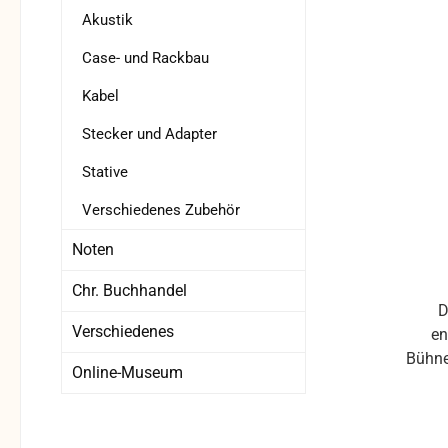
Robu
Akustik
System
Case- und Rackbau
Mo
Han
Kabel
Tasch
Stecker und Adapter
Anst
C
Stative
Spra
tägli
Verschiedenes Zubehör
True-D
Noten
Vollm
Chr. Buchhandel
LCD-D
D
dr
Verschiedenes
en
zwis
Bühn
Online-Museum
immer
Frequ
dami
Em
stellen. Me