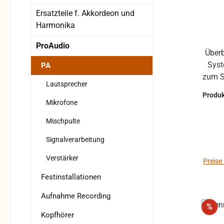
Ersatzteile f. Akkordeon und
Harmonika
ProAudio
Überb
Syst
PA
zum S
Lautsprecher
bis z
Produ
eine
Mikrofone
schne
Mischpulte
bis z
Dyn
Signalverarbeitung
835, 
Verstärker
unauf
Preise
2-I
Festinstallationen
hoher
Aufnahme Recording
den 
Rab
%
Bühne. Merkmale: Entw
Kopfhörer
pr