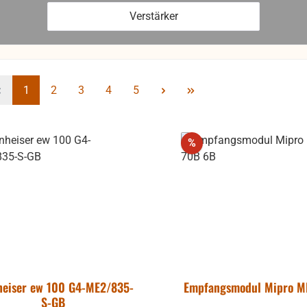
Verstärker
Seite
Seite
Seite
Seite
Seite
1
2
3
4
5
Rabatt
%
heiser ew 100 G4-ME2/835-
Empfangsmodul Mipro 
S-GB