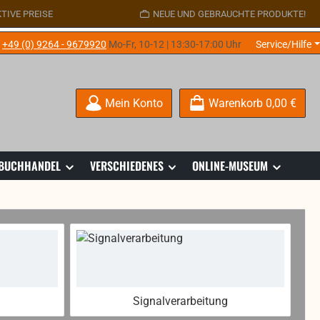
TIVE PREISE
NEUE UND GEBRAUCHTE PRODUKTE!
e
+49 (0) 9264 - 9679920
Mo-Fr, 10-12 | 13:30-17:00 Uhr
Service/Hilfe
Mein Konto
Warenkorb
0,00 €
 BUCHHANDEL
VERSCHIEDENES
ONLINE-MUSEUM
Signalverarbeitung