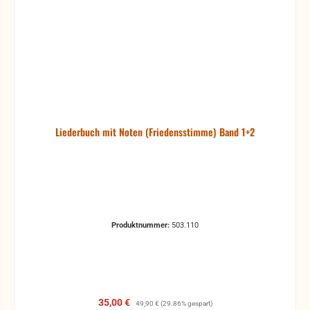
Liederbuch mit Noten (Friedensstimme) Band 1+2
Produktnummer:
503.110
Verkaufspreis:
Regulärer Preis:
35,00 €
49,90 €
(29.86% gespart)