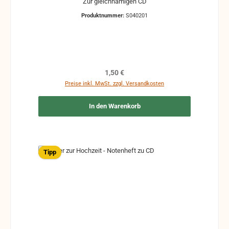
Zur gleichnamigen CD
Produktnummer:
S040201
Regulärer Preis:
1,50 €
Preise inkl. MwSt. zzgl. Versandkosten
In den Warenkorb
Tipp