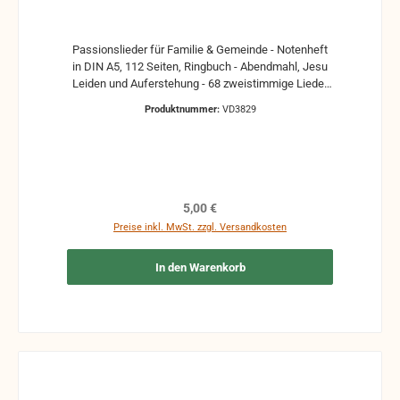
Passionslieder für Familie & Gemeinde - Notenheft
in DIN A5, 112 Seiten, Ringbuch - Abendmahl, Jesu
Leiden und Auferstehung - 68 zweistimmige Lieder
mit Text & Akkordangaben Themenverzeichnis
Produktnummer:
VD3829
Nummer: Lob und Anbetung Gottes 1 - 17 Leiden
Jesu Christi 18 - 40 Auferstehung Jesu
Christi 41 - 59 Zuruf zur Bekehrung 60 - 68
Regulärer Preis:
5,00 €
Preise inkl. MwSt. zzgl. Versandkosten
In den Warenkorb