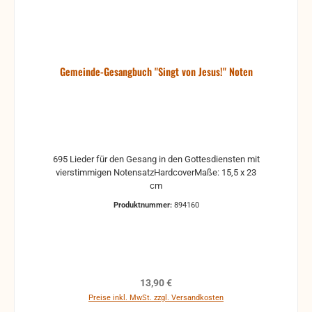
Gemeinde-Gesangbuch "Singt von Jesus!" Noten
695 Lieder für den Gesang in den Gottesdiensten mit
vierstimmigen NotensatzHardcoverMaße: 15,5 x 23
cm
Produktnummer:
894160
Regulärer Preis:
13,90 €
Preise inkl. MwSt. zzgl. Versandkosten