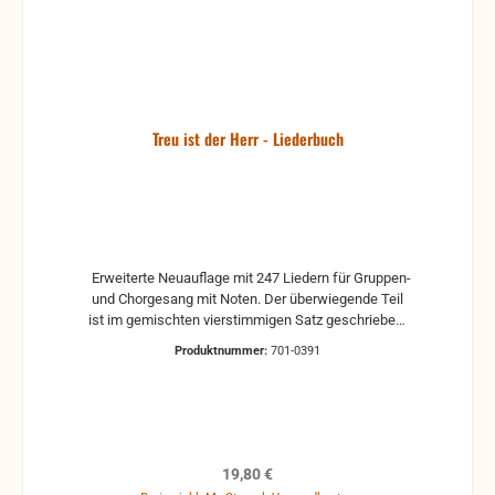
Treu ist der Herr - Liederbuch
Erweiterte Neuauflage mit 247 Liedern für Gruppen-
und Chorgesang mit Noten. Der überwiegende Teil
ist im gemischten vierstimmigen Satz geschrieben,
mit Akkordangaben. erweiterte Neuauflage -
Produktnummer:
701-0391
Hardcover 247 Lieder
Regulärer Preis:
19,80 €