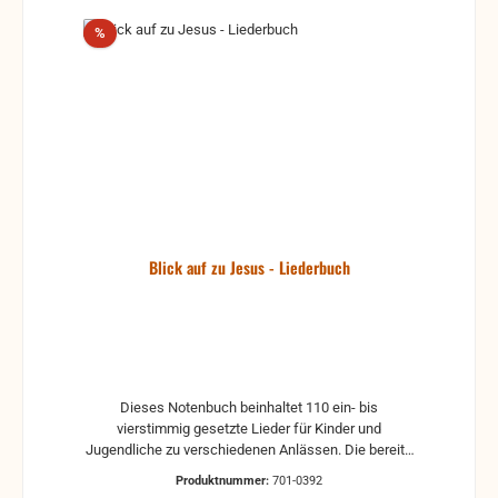
Rabatt
%
Blick auf zu Jesus - Liederbuch
Dieses Notenbuch beinhaltet 110 ein- bis
vierstimmig gesetzte Lieder für Kinder und
Jugendliche zu verschiedenen Anlässen. Die bereits
durch diverse Notenhefte veröffentlichten Lieder
Produktnummer:
701-0392
wurden neu überarbeitet und von einigen