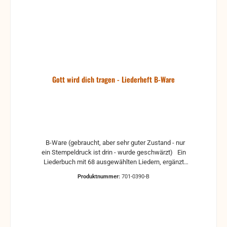
Gott wird dich tragen - Liederheft B-Ware
B-Ware (gebraucht, aber sehr guter Zustand - nur
ein Stempeldruck ist drin - wurde geschwärzt) Ein
Liederbuch mit 68 ausgewählten Liedern, ergänzt
mit besinnlichen Textseiten; Erklärung des
Produktnummer:
701-0390-B
Heilswegs (im Anhang). Konzipiert für den Gesang
auf Beerdigung und als Handreichung für Trauernde.
Ohne Noten, ohne Akkorde.