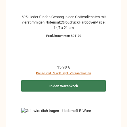
695 Lieder für den Gesang in den Gottesdiensten mit
vierstimmigen NotensatzGroßdruckHardcoverMaße:
14,7 x 21 cm
Produktnummer:
894170
Regulärer Preis:
15,90 €
Preise inkl. MwSt. zzgl. Versandkosten
In den Warenkorb