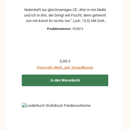
Notenheft zur gleichnamigen CD „Wer in mir bleibt
und ich in ihm, der bringt viel Frucht; denn getrennt
von mir könnt ihr nichts tun.“ (Joh. 15,5) Mit Gott
verbunden - sowohl in der Nachfolge und im Dienst
Produktnummer:
VD3813
als auch in schweren Situationen - dazu sollen die
musikalischen Ausführungen dieser CD ermutigen.
Regulärer Preis:
3,90 €
Preise inkl. MwSt. zzgl. Versandkosten
In den Warenkorb