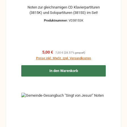
Noten zur gleichnamigen CD Klavierpartituren
(3815K) und Solopartituren (3815S) im Set!
Produktnummer:
VD3815SK
Verkaufspreis:
Regulärer Preis:
5,00 €
7,00 €
(28.57% gespart)
Preise inkl. MwSt. zzgl. Versandkosten
In den Warenkorb