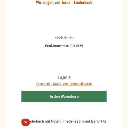
Wir singen von Jesus - Liederbuch
Kinderlieder
Produktnummer:
701-0389
Regulärer Preis:
14,00 €
Preise inkl. MwSt. zzgl. Versandkosten
In den Warenkorb
Rabatt
%