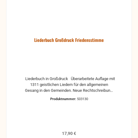
Liederbuch Großdruck Friedensstimme
Liederbuch in Großdruck Überarbeitete Auflage mit
1311 geistlichen Liedern für den allgemeinen
Gesang in den Gemeinden. Neue Rechtschreibung.
Hardcover
Produktnummer:
503130
Regulärer Preis:
17,90 €