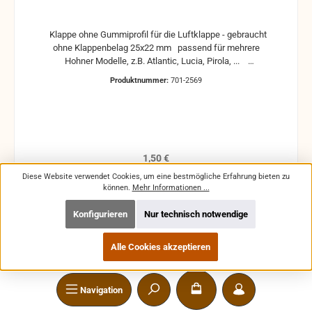
Klappe ohne Gummiprofil für die Luftklappe - gebraucht
ohne Klappenbelag 25x22 mm passend für mehrere
Hohner Modelle, z.B. Atlantic, Lucia, Pirola, ...
gebrauchte Teile können optische Beschädigungen
Produktnummer:
701-2569
haben, leichte Verformungen, Dellen oder Kratzer und sind
kein Reklamationsgrund Alle Teile sind auf Funktion
geprüft. Bitte bei Unklarheiten vorher Absprechen um
Rücksendungen zu vermeiden. Rücksendungen gehen auf
Kosten des Käufers. bei defekten Artikel kann die
Funktion nicht mehr gewährleistet werden und die
Regulärer Preis:
1,50 €
Produkte sind vom Umtausch ausgeschlossen.
Preise inkl. MwSt. zzgl. Versandkosten
Diese Website verwendet Cookies, um eine bestmögliche Erfahrung bieten zu
können.
Mehr Informationen ...
In den Warenkorb
Konfigurieren
Nur technisch notwendige
Alle Cookies akzeptieren
SPEZIALISIERTER SERVICE- UND HANDELSPARTNER
Navigation
SERVICE-HOTLINE