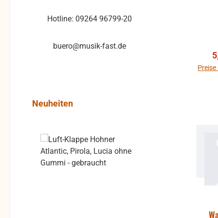
Hotline: 09264 96799-20
buero@musik-fast.de
V
5
Preise
Produktgalerie überspringen
Neuheiten
Rabatt
%
Wa