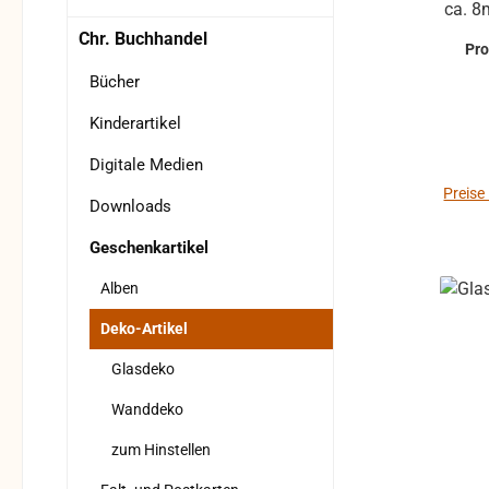
ca. 8mm Höhe: ca. 4
nac
Chr. Buchhandel
Pr
Stan
Bücher
Ro
m
Kinderartikel
geschl
Digitale Medien
Obe
Preise
Downloads
Zeich
nach 
Geschenkartikel
Wu
Alben
indiv
Deko-Artikel
Un
Glasdeko
St
Wanddeko
zum Hinstellen