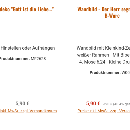
deko "Gott ist die Liebe..."
Wandbild - Der Herr segn
B-Ware
Hinstellen oder Aufhängen
Wandbild mit Kleinkind-Z
weißer Rahmen Mit Bibeltext aus
Produktnummer:
MF2628
4. Mose 6,24 Kleine Druckstelle
am Bilderrahmen
Produktnummer:
W00
Regulärer Preis:
Verkaufspreis:
Regulärer Preis:
5,90 €
5,90 €
9,90 €
(40.4% ges
 inkl. MwSt. zzgl. Versandkosten
Preise inkl. MwSt. zzgl. Ver
In den Warenkorb