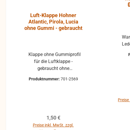
G
Luft-Klappe Hohner
Aktiver L
Atlantic, Pirola, Lucia
JBL Cont
ohne Gummi - gebraucht
Wan
Led
Klappe ohne Gummiprofil
Die JBL Control 1 Pro ist
für die Luftklappe -
ein extre
gebraucht ohne
Breitband-
Klappenbelag 25x22 mm
Abhörkontro
Produktnummer:
701-2569
Produktnumme
passend für mehrere Hohner
weiten Applik
Modelle, z.B. Atlantic, Lucia,
vom Tonstu
Pirola, ... gebrauchte Teile
Video Postp
Varianten 
Preise
können optische
zum Ü-W
Verkaufsp
179,00 €
Beschädigungen haben,
Rundfunkstu
leichte Verformungen,
Regulärer Preis:
Beschall
1,50 €
ges
Dellen oder Kratzer und sind
Rufanlagen i
Preise inkl. MwSt. zzgl.
Preise inkl