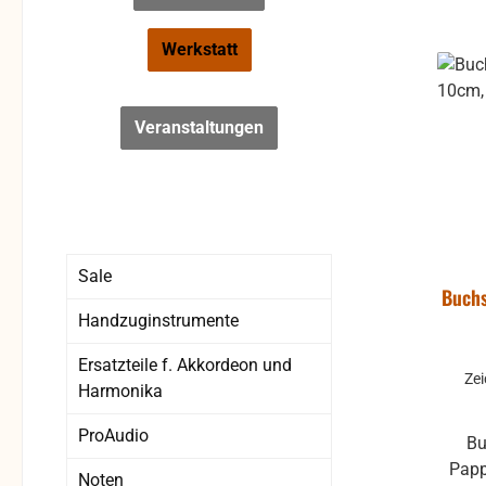
Werkstatt
Veranstaltungen
Sale
Buchs
Handzuginstrumente
Ersatzteile f. Akkordeon und
Ze
Harmonika
ProAudio
Buchstaben und Zahlen aus
Pappe
Noten