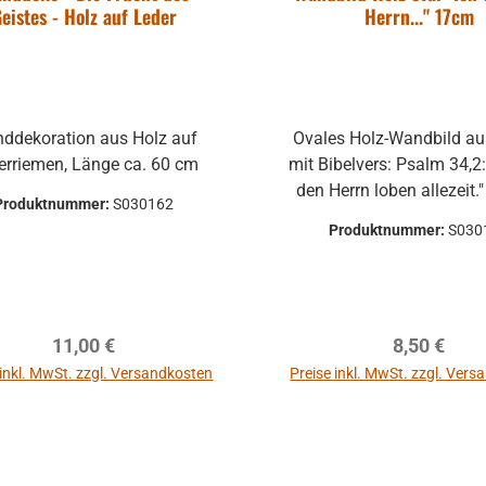
eistes - Holz auf Leder
Herrn..." 17cm
autsprecher
rol 1 Pro
ddekoration aus Holz auf
Ovales Holz-Wandbild a
erriemen, Länge ca. 60 cm
mit Bibelvers: Psalm 34,2: "Ich will
den Herrn loben allezeit." Maß
Produktnummer:
S030162
ca. 12 x 17 cm
m kompakter
Produktnummer:
S030
Monitor zur
lle für einen
r:
701-2558-01
ationsbereich,
dio über die
Regulärer Preis:
Regulärer P
11,00 €
8,50 €
roduction bis
ab
169,00 €
 inkl. MwSt. zzgl. Versandkosten
Preise inkl. MwSt. zzgl. Ver
agen und
reis:
Regulärer Preis:
dio. Für
198,00 €
(9.6%
In den Warenkorb
In den Warenkor
ungs- und
part)
n Restaurants,
. MwSt. zzgl.