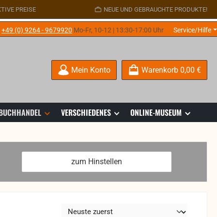
TIVE PREISE
NEUE UND GEBRAUCHTE PRODUKTE!
e
+49 (0) 9264 - 9679920
Mo-Fr, 10-12 | 13:30-17:00 Uhr
Service/Hilfe
Mein Konto
Warenkorb
0,00 €
 BUCHHANDEL
VERSCHIEDENES
ONLINE-MUSEUM
zum Hinstellen