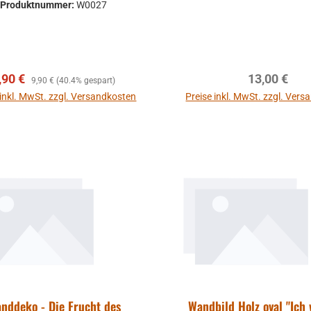
Produktnummer:
W0027
erkaufspreis:
Regulärer Preis:
Regulärer P
,90 €
13,00 €
9,90 €
(40.4% gespart)
 inkl. MwSt. zzgl. Versandkosten
Preise inkl. MwSt. zzgl. Ver
In den Warenkor
nddeko - Die Frucht des
Wandbild Holz oval "Ich 