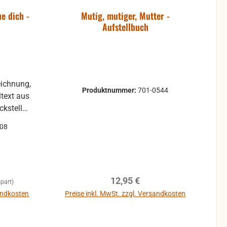
e dich -
Mutig, mutiger, Mutter -
Aufstellbuch
eichnung,
Produktnummer:
701-0544
08
Regulärer Preis:
12,95 €
part)
sandkosten
Preise inkl. MwSt. zzgl. Versandkosten
In den Warenkorb