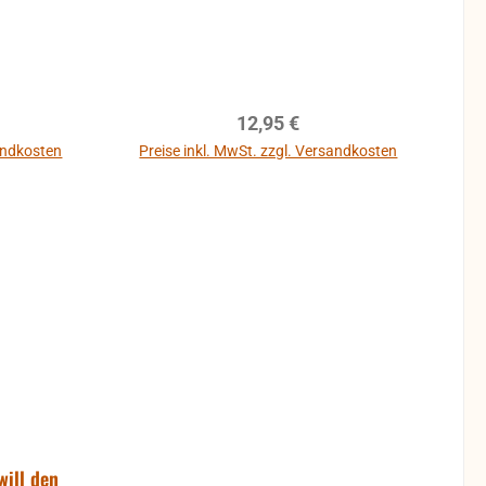
reis:
Regulärer Preis:
12,95 €
sandkosten
Preise inkl. MwSt. zzgl. Versandkosten
b
In den Warenkorb
will den