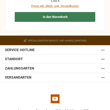
Regulärer Preis:
1,50 €
Produkte sind vom Umtausch ausgeschlossen.
Preise inkl. MwSt. zzgl. Versandkosten
In den Warenkorb
SPEZIALISIERTER SERVICE- UND HANDELSPARTNER
SERVICE-HOTLINE
STANDORT
ZAHLUNGSARTEN
VERSANDARTEN
YouTube