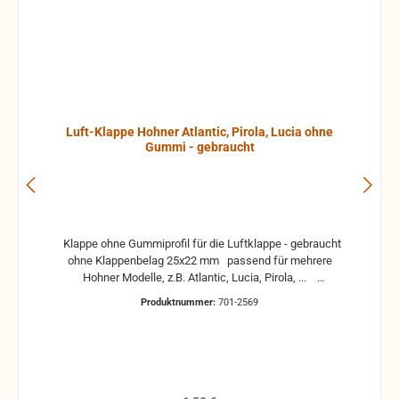
Luft-Klappe Hohner Atlantic, Pirola, Lucia ohne
Gummi - gebraucht
Klappe ohne Gummiprofil für die Luftklappe - gebraucht
ohne Klappenbelag 25x22 mm passend für mehrere
Hohner Modelle, z.B. Atlantic, Lucia, Pirola, ...
gebrauchte Teile können optische Beschädigungen
Produktnummer:
701-2569
haben, leichte Verformungen, Dellen oder Kratzer und sind
kein Reklamationsgrund Alle Teile sind auf Funktion
geprüft. Bitte bei Unklarheiten vorher Absprechen um
Rücksendungen zu vermeiden. Rücksendungen gehen auf
Kosten des Käufers. bei defekten Artikel kann die
Funktion nicht mehr gewährleistet werden und die