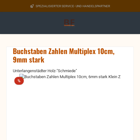
Zum Hauptinhalt springen
SPEZIALISIERTER SERVICE- UND HANDELSPARTNER
Buchstaben Zahlen Multiplex 10cm,
9mm stark
Unterlangenstädter Holz-"Schmiede"
Bildergalerie überspringen
Rabatt
%