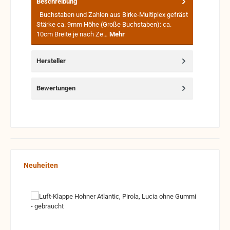
Beschreibung
Buchstaben und Zahlen aus Birke-Multiplex gefräst
Stärke ca. 9mm Höhe (Große Buchstaben): ca.
10cm Breite je nach Ze…
Mehr
Hersteller
Bewertungen
Produktgalerie überspringen
Neuheiten