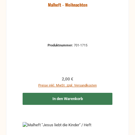
Malheft - Weihnachten
Produktnummer:
701-1715
Regulärer Preis:
2,00 €
Preise inkl. MwSt. zzgl. Versandkosten
In den Warenkorb