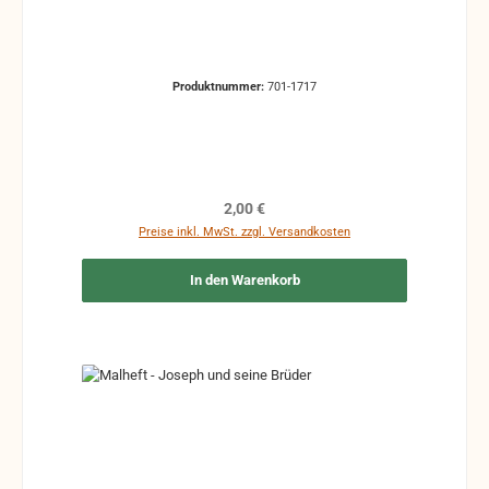
Produktnummer:
701-1717
Regulärer Preis:
2,00 €
Preise inkl. MwSt. zzgl. Versandkosten
In den Warenkorb