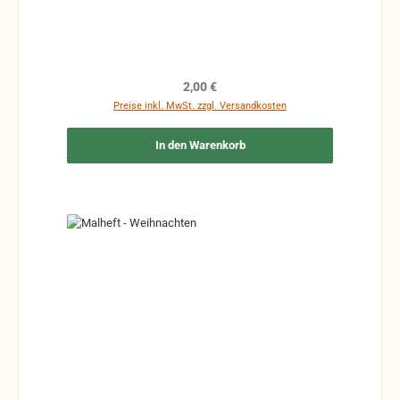
Regulärer Preis:
2,00 €
Preise inkl. MwSt. zzgl. Versandkosten
In den Warenkorb