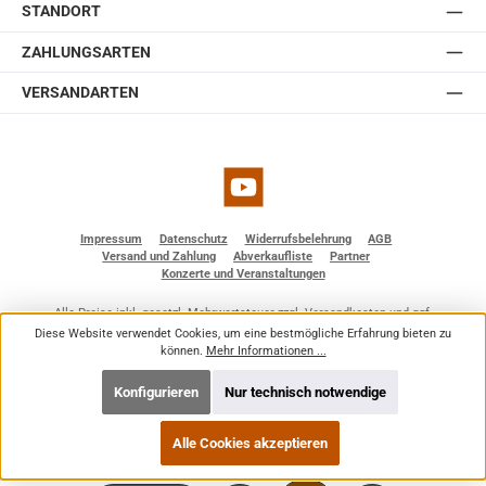
STANDORT
ZAHLUNGSARTEN
VERSANDARTEN
YouTube
Impressum
Datenschutz
Widerrufsbelehrung
AGB
Versand und Zahlung
Abverkaufliste
Partner
Konzerte und Veranstaltungen
Alle Preise inkl. gesetzl. Mehrwertsteuer zzgl.
Versandkosten
und ggf.
Nachnahmegebühren, wenn nicht anders angegeben.
Diese Website verwendet Cookies, um eine bestmögliche Erfahrung bieten zu
© 2026 BF - Dienstleistungen - Alle Rechte vorbehalten. Theme by
ThemeWare®
können.
Mehr Informationen ...
Konfigurieren
Nur technisch notwendige
Alle Cookies akzeptieren