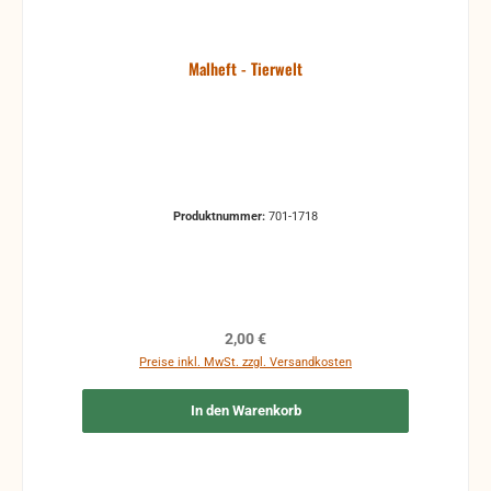
Malheft - Tierwelt
Produktnummer:
701-1718
Regulärer Preis:
2,00 €
Preise inkl. MwSt. zzgl. Versandkosten
In den Warenkorb