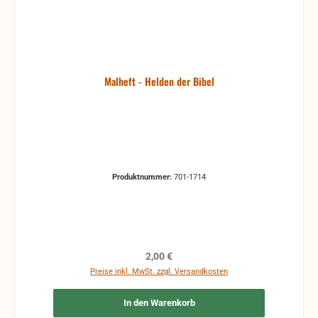
Malheft - Helden der Bibel
Produktnummer:
701-1714
Regulärer Preis:
2,00 €
Preise inkl. MwSt. zzgl. Versandkosten
In den Warenkorb