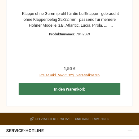
Klappe ohne Gummiprofil für die Luftklappe - gebraucht
ohne Klappenbelag 25x22 mm passend für mehrere
Hohner Modelle, z.B. Atlantic, Lucia, Pirola, ...
gebrauchte Teile können optische Beschädigungen
Produktnummer:
701-2569
haben, leichte Verformungen, Dellen oder Kratzer und sind
kein Reklamationsgrund Alle Teile sind auf Funktion
geprüft. Bitte bei Unklarheiten vorher Absprechen um
Rücksendungen zu vermeiden. Rücksendungen gehen auf
Kosten des Käufers. bei defekten Artikel kann die
Funktion nicht mehr gewährleistet werden und die
Regulärer Preis:
1,50 €
Produkte sind vom Umtausch ausgeschlossen.
Preise inkl. MwSt. zzgl. Versandkosten
In den Warenkorb
SPEZIALISIERTER SERVICE- UND HANDELSPARTNER
SERVICE-HOTLINE