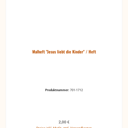
Malheft "Jesus liebt die Kinder" / Heft
Produktnummer:
701-1712
Regulärer Preis:
2,00 €