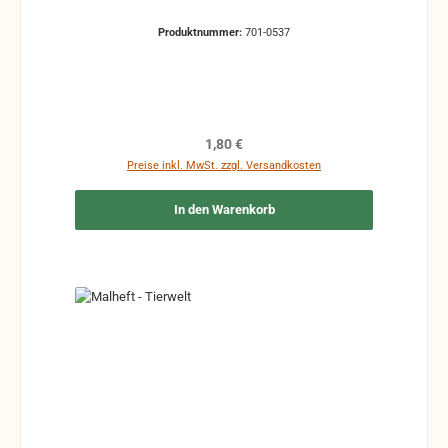
Produktnummer:
701-0537
Regulärer Preis:
1,80 €
Preise inkl. MwSt. zzgl. Versandkosten
In den Warenkorb