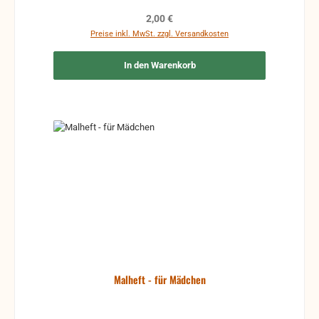
Regulärer Preis:
2,00 €
Preise inkl. MwSt. zzgl. Versandkosten
In den Warenkorb
Malheft - für Mädchen