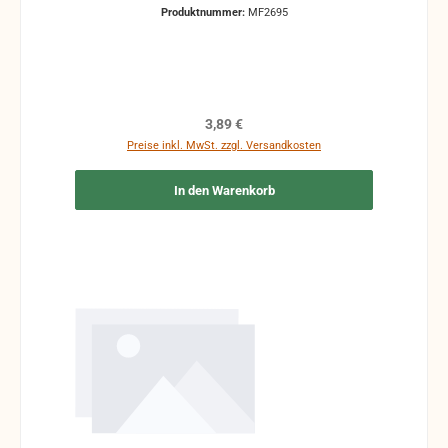
Produktnummer:
MF2695
Regulärer Preis:
3,89 €
Preise inkl. MwSt. zzgl. Versandkosten
In den Warenkorb