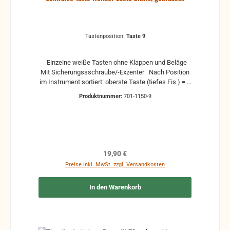
Tastenposition:
Taste 9
Einzelne weiße Tasten ohne Klappen und Beläge
Mit Sicherungssschraube/-Exzenter Nach Position
im Instrument sortiert: oberste Taste (tiefes Fis ) = 1
- unterste Taste (hohes dis ) = 15 gebrauchte Teile
Produktnummer:
701-1150-9
können optische Beschädigungen haben, leichte
Verformungen, Dellen oder Kratzer Alle Teile sind auf
Funktion geprüft. Bitte bei Unklarheiten vorher
Absprechen um Rücksendungen zu vermeiden.
Rücksendungen gehen auf Kosten des Käufers.
Regulärer Preis:
19,90 €
Preise inkl. MwSt. zzgl. Versandkosten
In den Warenkorb