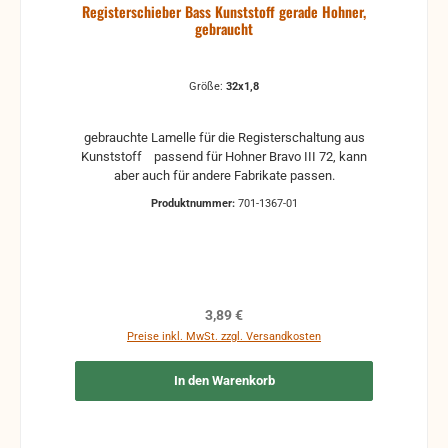
Registerschieber Bass Kunststoff gerade Hohner,
gehen auf Kosten des Käufers. bei defekten Artikel
gebraucht
kann die Funktion nicht mehr gewährleistet werden
und die Produkte sind vom Umtausch
ausgeschlossen.
Größe:
32x1,8
gebrauchte Lamelle für die Registerschaltung aus
Kunststoff passend für Hohner Bravo III 72, kann
aber auch für andere Fabrikate passen.
Produktnummer:
701-1367-01
Regulärer Preis:
3,89 €
Preise inkl. MwSt. zzgl. Versandkosten
In den Warenkorb