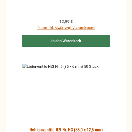
Regulärer Preis:
12,99 €
Preise inkl. MwSt. zzgl. Versandkosten
In den Warenkorb
Helikonventile HZI Nr. H3 (85,0 x 12,5 mm)