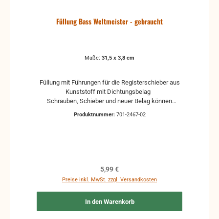
Füllung Bass Weltmeister - gebraucht
Maße:
31,5 x 3,8 cm
Füllung mit Führungen für die Registerschieber aus
Kunststoff mit Dichtungsbelag
Schrauben, Schieber und neuer Belag können
separat bestellt werden
Produktnummer:
701-2467-02
Regulärer Preis:
5,99 €
Preise inkl. MwSt. zzgl. Versandkosten
In den Warenkorb