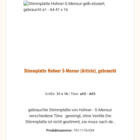
Stimmplatte Hohner S-Mensur (Artiste), gebraucht
Größe:
31 x 16
|
Töne:
a#2 - A#5
gebrauchte Stimmplatte von Hohner - S-Mensur
verschiedene Töne gereinigt, ohne Ventile Die
Stimmplatte ist nicht gestimmt, sie muss nach den
Einbau nachgestimmt werden. ACHTUNG! Die
Produktnummer:
701-1176-034
Maße können +-1mm abweichen. Hilfe zur
Auswahl: z.B. a1 - A3 Deutsche Schreibweise