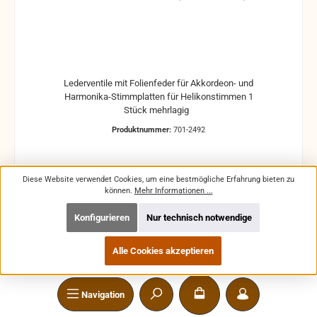
Lederventile mit Folienfeder für Akkordeon- und
Harmonika-Stimmplatten für Helikonstimmen 1
Stück mehrlagig
Produktnummer:
701-2492
Diese Website verwendet Cookies, um eine bestmögliche Erfahrung bieten zu
können.
Mehr Informationen ...
Regulärer Preis:
1,95 €
Konfigurieren
Nur technisch notwendige
Preise inkl. MwSt. zzgl. Versandkosten
Alle Cookies akzeptieren
In den Warenkorb
Navigation