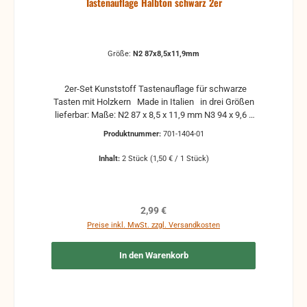
Tastenauflage Halbton schwarz 2er
Größe:
N2 87x8,5x11,9mm
2er-Set Kunststoff Tastenauflage für schwarze
Tasten mit Holzkern Made in Italien in drei Größen
lieferbar: Maße: N2 87 x 8,5 x 11,9 mm N3 94 x 9,6 x
13 mm N4 99 x 10,5 x 13,3 mm Einzelabnahme ist
Produktnummer:
701-1404-01
auch möglich, siehe weitere Angebote im Shop
Inhalt:
2 Stück
(1,50 € / 1 Stück)
Regulärer Preis:
2,99 €
Preise inkl. MwSt. zzgl. Versandkosten
In den Warenkorb