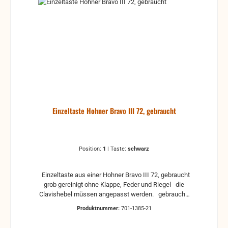
Einzeltaste Hohner Bravo III 72, gebraucht
Position:
1
|
Taste:
schwarz
Einzeltaste aus einer Hohner Bravo III 72, gebraucht
grob gereinigt ohne Klappe, Feder und Riegel die
Clavishebel müssen angepasst werden. gebraucht,
Kratzer und Gebrauchsspuren können vorhanden
Produktnummer:
701-1385-21
sein