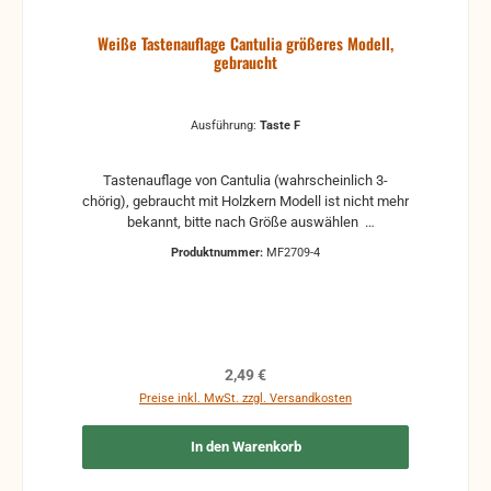
Weiße Tastenauflage Cantulia größeres Modell,
gebraucht
Ausführung:
Taste F
Tastenauflage von Cantulia (wahrscheinlich 3-
chörig), gebraucht mit Holzkern Modell ist nicht mehr
bekannt, bitte nach Größe auswählen
Gebrauchsspuren sind vorhanden, wie
Produktnummer:
MF2709-4
Vergilbungen, Haarrisse und Kratzer ohne Federn
und Klappen
Regulärer Preis:
2,49 €
Preise inkl. MwSt. zzgl. Versandkosten
In den Warenkorb