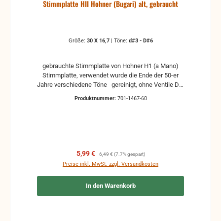
Stimmplatte HII Hohner (Bugari) alt, gebraucht
Größe:
30 X 16,7
|
Töne:
d#3 - D#6
gebrauchte Stimmplatte von Hohner H1 (a Mano)
Stimmplatte, verwendet wurde die Ende der 50-er
Jahre verschiedene Töne gereinigt, ohne Ventile Die
Stimmplatte ist nicht gestimmt, sie muss nach den
Produktnummer:
701-1467-60
Einbau nachgestimmt werden. ACHTUNG! Die
Maße können +-1mm abweichen. Ausgebaut aus
eine Hohner Artiste XD Hilfe zur Auswahl: z.B. a1 -
A3 Deutsche Schreibweise Englische Schreibweise
2A = Subkontra Oktave A0 1A = Kontra Oktave A1
A = große Oktave A2 a = kleine Oktave A3 a1 =
Verkaufspreis:
Regulärer Preis:
5,99 €
6,49 €
(7.7% gespart)
eingestrichene Oktave A4 a2 = zweigestrichene
Preise inkl. MwSt. zzgl. Versandkosten
Oktave A5 a3 = dreigestrichene Oktave A6 a4 =
viergestrichene Oktave A7 c5 = fünfgestrichene
In den Warenkorb
Oktave A8