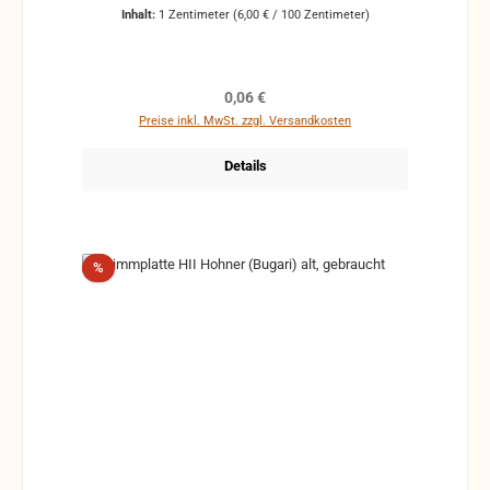
Inhalt:
1 Zentimeter
(6,00 € / 100 Zentimeter)
Regulärer Preis:
0,06 €
Preise inkl. MwSt. zzgl. Versandkosten
Details
Rabatt
%