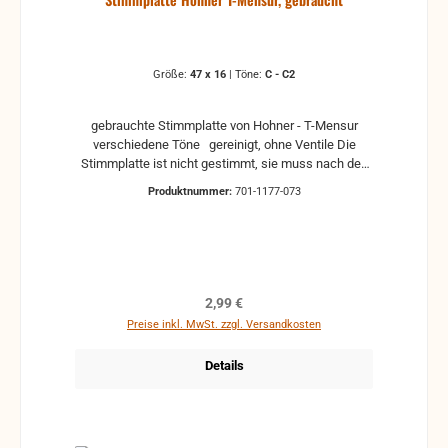
Größe:
47 x 16
|
Töne:
C - C2
gebrauchte Stimmplatte von Hohner - T-Mensur
verschiedene Töne gereinigt, ohne Ventile Die
Stimmplatte ist nicht gestimmt, sie muss nach den
Einbau nachgestimmt werden. ACHTUNG! Die
Produktnummer:
701-1177-073
Maße können +-1mm abweichen. Hilfe zur
Auswahl: z.B. a1 - A3 Deutsche Schreibweise
Englische Schreibweise 2A = Subkontra Oktave A0
1A = Kontra Oktave A1 A = große Oktave A2 a =
kleine Oktave A3 a1 = eingestrichene Oktave A4 a2 =
zweigestrichene Oktave A5 a3 = dreigestrichene
Regulärer Preis:
2,99 €
Oktave A6 a4 = viergestrichene Oktave A7 c5 =
Preise inkl. MwSt. zzgl. Versandkosten
fünfgestrichene Oktave A8
Details