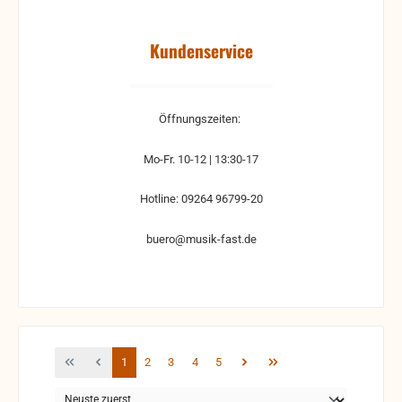
Kundenservice
Öffnungszeiten:
Mo-Fr. 10-12 | 13:30-17
Hotline: 09264 96799-20
buero@musik-fast.de
Seite
Seite
Seite
Seite
Seite
1
2
3
4
5