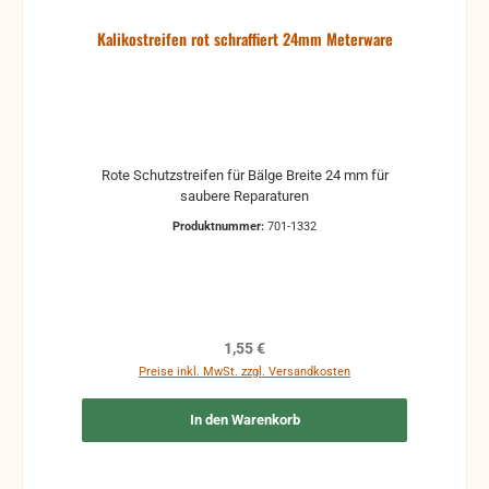
Kalikostreifen rot schraffiert 24mm Meterware
Rote Schutzstreifen für Bälge Breite 24 mm für
saubere Reparaturen
Produktnummer:
701-1332
Regulärer Preis:
1,55 €
Preise inkl. MwSt. zzgl. Versandkosten
In den Warenkorb