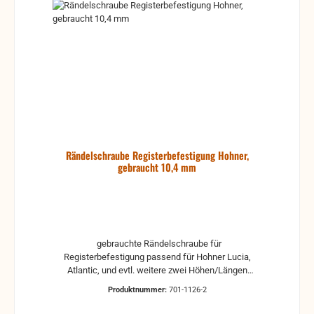
Rändelschraube Registerbefestigung Hohner,
gebraucht 10,4 mm
gebrauchte Rändelschraube für
Registerbefestigung passend für Hohner Lucia,
Atlantic, und evtl. weitere zwei Höhen/Längen
auswählbar: 9,4 mm (Gewindelänge: ca. 5 mm) 10,4
Produktnummer:
701-1126-2
mm (Gewindelänge: ca. 4 mm) gebrauchte Teile
können optische Beschädigungen haben, leichte