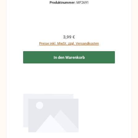
Produktnummer:
MF2691
Regulärer Preis:
3,99 €
Preise inkl. MwSt. zzgl. Versandkosten
In den Warenkorb