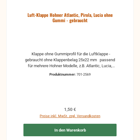
Luft-Klappe Hohner Atlantic, Pirola, Lucia ohne
Gummi - gebraucht
Klappe ohne Gummiprofil für die Luftklappe -
gebraucht ohne Klappenbelag 25x22 mm passend
für mehrere Hohner Modelle, z.B. Atlantic, Lucia,
Pirola, ... gebrauchte Teile können optische
Produktnummer:
701-2569
Beschädigungen haben, leichte Verformungen,
Dellen oder Kratzer und sind kein Reklamationsgrund
Alle Teile sind auf Funktion geprüft. Bitte bei
Unklarheiten vorher Absprechen um Rücksendungen
zu vermeiden. Rücksendungen gehen auf Kosten
des Käufers. bei defekten Artikel kann die Funktion
Regulärer Preis:
1,50 €
nicht mehr gewährleistet werden und die Produkte
Preise inkl. MwSt. zzgl. Versandkosten
sind vom Umtausch ausgeschlossen.
In den Warenkorb