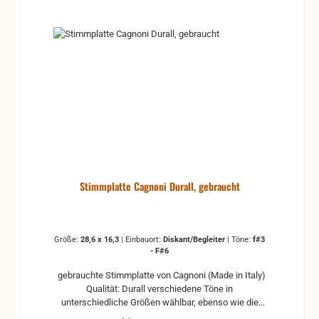
Stimmplatte Cagnoni Durall, gebraucht
Größe:
28,6 x 16,3
|
Einbauort:
Diskant/Begleiter
|
Töne:
f#3
- F#6
gebrauchte Stimmplatte von Cagnoni (Made in Italy)
Qualität: Durall verschiedene Töne in
unterschiedliche Größen wählbar, ebenso wie die
Einbauposition (Bass oder Diskant) Maße der