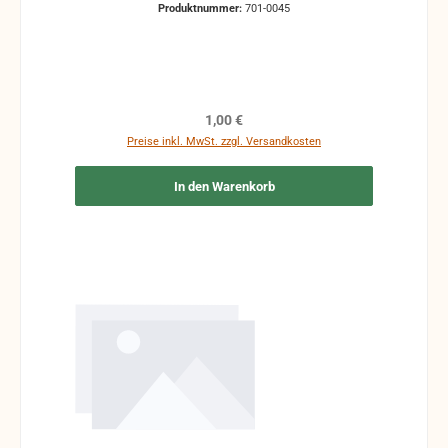
Produktnummer:
701-0045
Regulärer Preis:
1,00 €
Preise inkl. MwSt. zzgl. Versandkosten
In den Warenkorb