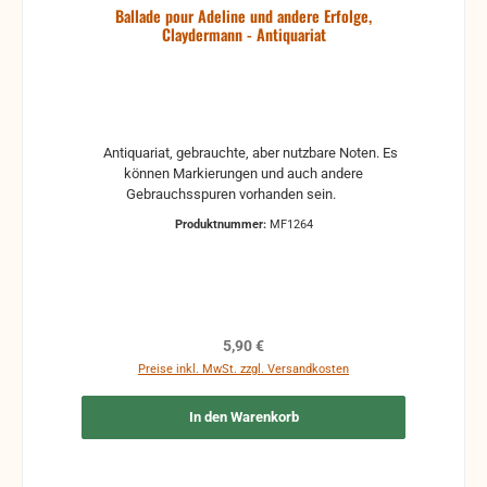
Ballade pour Adeline und andere Erfolge,
Claydermann - Antiquariat
Antiquariat, gebrauchte, aber nutzbare Noten. Es
können Markierungen und auch andere
Gebrauchsspuren vorhanden sein.
Produktnummer:
MF1264
Regulärer Preis:
5,90 €
Preise inkl. MwSt. zzgl. Versandkosten
In den Warenkorb