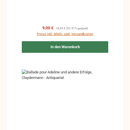
Verkaufspreis:
Regulärer Preis:
9,00 €
18,95 €
(52.51% gespart)
Preise inkl. MwSt. zzgl. Versandkosten
In den Warenkorb