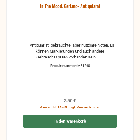
In The Mood, Garland- Antiquiarat
Antiquariat, gebrauchte, aber nutzbare Noten. Es
können Markierungen und auch andere
Gebrauchsspuren vorhanden sein.
Produktnummer:
MF1260
Regulärer Preis:
3,50 €
Preise inkl. MwSt. zzgl. Versandkosten
In den Warenkorb