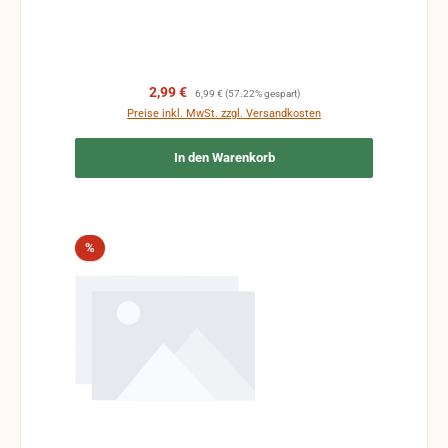
Verkaufspreis:
Regulärer Preis:
2,99 €
6,99 €
(57.22% gespart)
Preise inkl. MwSt. zzgl. Versandkosten
In den Warenkorb
Rabatt
%