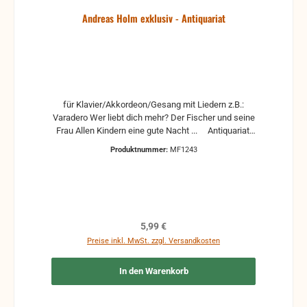
Andreas Holm exklusiv - Antiquariat
für Klavier/Akkordeon/Gesang mit Liedern z.B.:
Varadero Wer liebt dich mehr? Der Fischer und seine
Frau Allen Kindern eine gute Nacht ... Antiquariat,
gebrauchte, aber nutzbare Noten. Es können
Produktnummer:
MF1243
Markierungen und auch andere Gebrauchsspuren
vorhanden sein.
Regulärer Preis:
5,99 €
Preise inkl. MwSt. zzgl. Versandkosten
In den Warenkorb