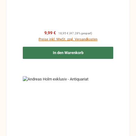
Verkaufspreis:
Regulärer Preis:
9,99 €
18,95 €
(47.28% gespart)
Preise inkl. MwSt. zzgl. Versandkosten
In den Warenkorb