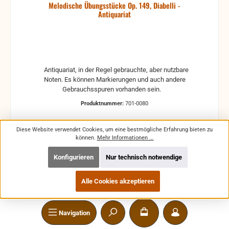
Melodische Übungsstücke Op. 149, Diabelli -
Antiquariat
Antiquariat, in der Regel gebrauchte, aber nutzbare
Noten. Es können Markierungen und auch andere
Gebrauchsspuren vorhanden sein.
Produktnummer:
701-0080
Diese Website verwendet Cookies, um eine bestmögliche Erfahrung bieten zu
können.
Mehr Informationen ...
Konfigurieren
Nur technisch notwendige
Verkaufspreis:
Regulärer Preis:
6,50 €
12,95 €
(49.81% gespart)
Preise inkl. MwSt. zzgl. Versandkosten
Alle Cookies akzeptieren
In den Warenkorb
Navigation