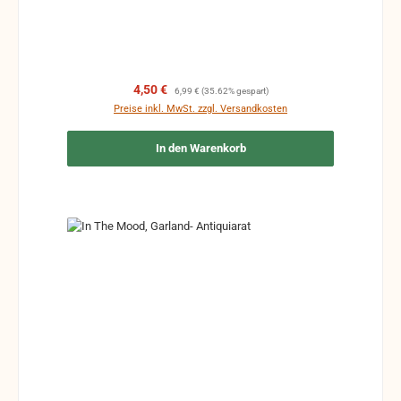
Verkaufspreis:
Regulärer Preis:
4,50 €
6,99 €
(35.62% gespart)
Preise inkl. MwSt. zzgl. Versandkosten
In den Warenkorb