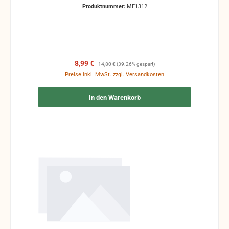
vorhanden sein.
Produktnummer:
MF1312
Verkaufspreis:
Regulärer Preis:
8,99 €
14,80 €
(39.26% gespart)
Preise inkl. MwSt. zzgl. Versandkosten
In den Warenkorb