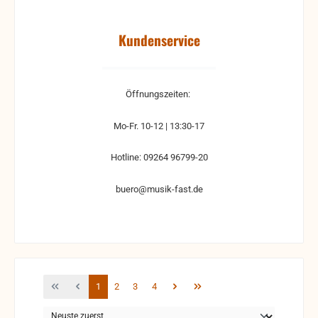
Kundenservice
Öffnungszeiten:
Mo-Fr. 10-12 | 13:30-17
Hotline: 09264 96799-20
buero@musik-fast.de
Seite
Seite
Seite
Seite
1
2
3
4