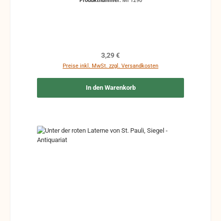
Produktnummer:
MF1290
Regulärer Preis:
3,29 €
Preise inkl. MwSt. zzgl. Versandkosten
In den Warenkorb