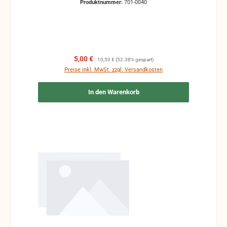
Produktnummer:
701-0040
Verkaufspreis:
Regulärer Preis:
5,00 €
10,50 €
(52.38% gespart)
Preise inkl. MwSt. zzgl. Versandkosten
In den Warenkorb