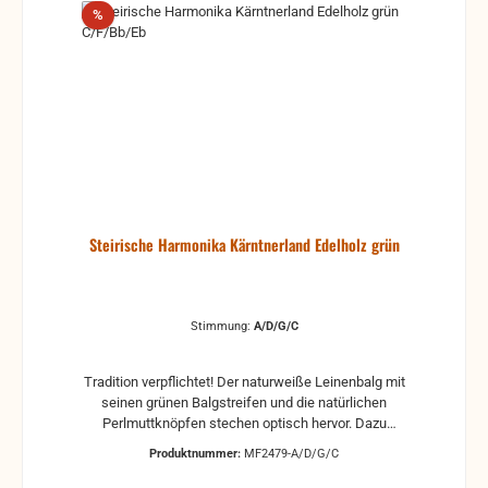
Rabatt
%
Steirische Harmonika Kärntnerland Edelholz grün
Stimmung:
A/D/G/C
Tradition verpflichtet! Der naturweiße Leinenbalg mit
seinen grünen Balgstreifen und die natürlichen
Perlmuttknöpfen stechen optisch hervor. Dazu
passend sind auch die Gehäuseecken sowie die
Produktnummer:
MF2479-A/D/G/C
Diskant- und Basstasten in grün unterlegt. In
Verbindung mit dem glänzend lackierten Nussholz-