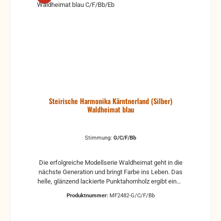
Steirische Harmonika Kärntnerland (Silber)
Waldheimat blau
Stimmung:
G/C/F/Bb
Die erfolgreiche Modellserie Waldheimat geht in die
nächste Generation und bringt Farbe ins Leben. Das
helle, glänzend lackierte Punktahornholz ergibt einen
angenehmen Kontrast zum Edelweiß-Seidenbalg in
Produktnummer:
MF2482-G/C/F/Bb
blau. Technisch auf dem neuesten Stand bietet die
Waldheimat blau optimalen Spielkomfort.