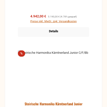
Ausführung bietet die Meister-Klassik 4 modernste
Technik für Ihren Spielgenuss.
Verkaufspreis:
Regulärer Preis:
4.942,00 €
5.190,00 €
(4.78% gespart)
Preise inkl. MwSt. zzgl. Versandkosten
Details
Rabatt
%
Steirische Harmonika Kärntnerland Junior