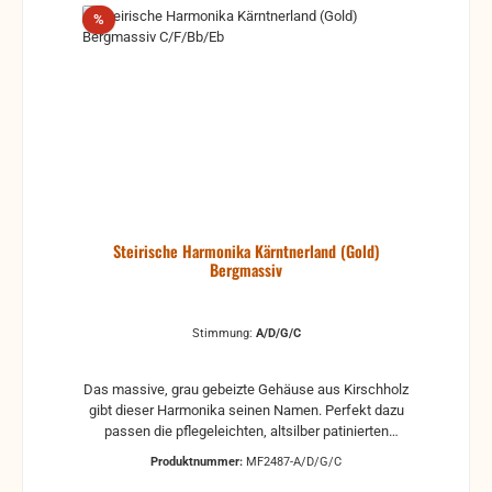
Rabatt
%
Steirische Harmonika Kärntnerland (Gold)
Bergmassiv
Stimmung:
A/D/G/C
Das massive, grau gebeizte Gehäuse aus Kirschholz
gibt dieser Harmonika seinen Namen. Perfekt dazu
passen die pflegeleichten, altsilber patinierten
Beschläge. Gut in das Gesamtbild fügen sich die
Produktnummer:
MF2487-A/D/G/C
echten Hirschhornknöpfe am Diskant und Bass ein.