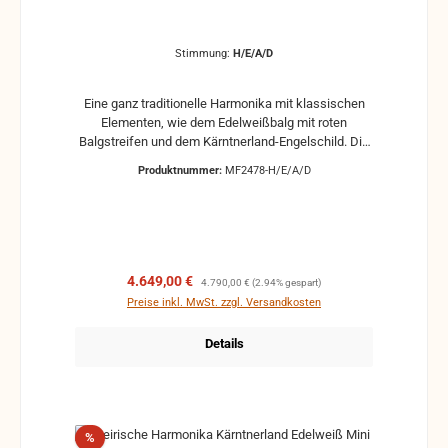
Stimmung:
H/E/A/D
Eine ganz traditionelle Harmonika mit klassischen
Elementen, wie dem Edelweißbalg mit roten
Balgstreifen und dem Kärntnerland-Engelschild. Die
echte Einlegearbeit im glänzenden Nussholz-Korpus
Produktnummer:
MF2478-H/E/A/D
verbunden mit den weißen Perlmuttknöpfen fügt
sich besonders harmonisch in das Gesamtbild ein.
Das handliche Gehäuse mit nur 36 cm garantiert
Spielvergnügen sowohl für Einsteiger als auch
Fortgeschrittene. Weitere Pakete zu Sonderpreisen
sind immer wieder aus Wunsch lieferbar.
Verkaufspreis:
Regulärer Preis:
4.649,00 €
4.790,00 €
(2.94% gespart)
Preise inkl. MwSt. zzgl. Versandkosten
Details
Rabatt
%