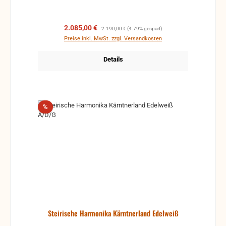
Gehäuse mit echter Holzintarsie machen diese
Harmonika auch optisch sehr ansprechend.
Mögliche Stimmungen bestellbar: G/C/F B/Es/As
Verkaufspreis:
Regulärer Preis:
2.085,00 €
2.190,00 €
(4.79% gespart)
A/D/G
Preise inkl. MwSt. zzgl. Versandkosten
Details
Rabatt
%
Steirische Harmonika Kärntnerland Edelweiß