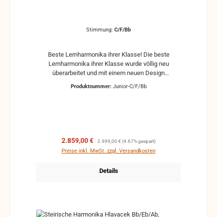
Stimmung:
C/F/Bb
Beste Lernharmonika ihrer Klasse! Die beste
Lernharmonika ihrer Klasse wurde völlig neu
überarbeitet und mit einem neuen Design
ausgestattet. Das Gehäuse aus heimischem
Produktnummer:
Junior-C/F/Bb
Nussholz sorgt für ein enorm leichtes Gewicht und
die Dural-Extra Stimmzungen garantieren beste
Ansprache bei geringstem Luftverbrauch. Ein Vorteil
ist auch das kleine Format von nur 30 cm. In Summe
ist dies der Garant für beste Lernerfolge unserer
jungen NachwuchsspielerInnen. Mögliche
Verkaufspreis:
Regulärer Preis:
2.859,00 €
2.999,00 €
(4.67% gespart)
Stimmungen bestellbar: G/C/F Gis/Cis/Fis A/D/G
Preise inkl. MwSt. zzgl. Versandkosten
B/Es/As H/E/A C/F/B
Details