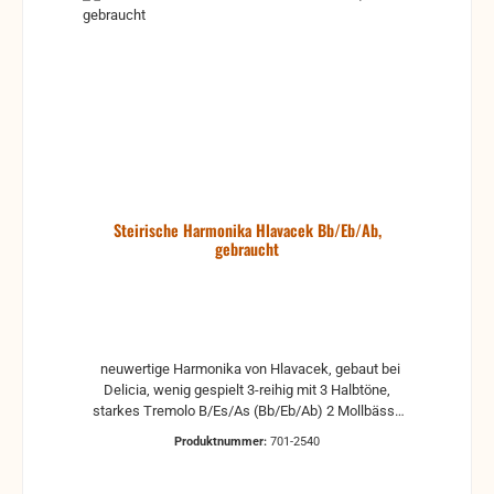
Steirische Harmonika Hlavacek Bb/Eb/Ab,
gebraucht
neuwertige Harmonika von Hlavacek, gebaut bei
Delicia, wenig gespielt 3-reihig mit 3 Halbtöne,
starkes Tremolo B/Es/As (Bb/Eb/Ab) 2 Mollbässe
Baujahr 1993 Allgemein sehr guter Zustand Wachs
Produktnummer:
701-2540
neuwertig Balg sauber und dicht mit Riemen und
Koffer Das Tremolo kann gerne gegen Aufpreis von