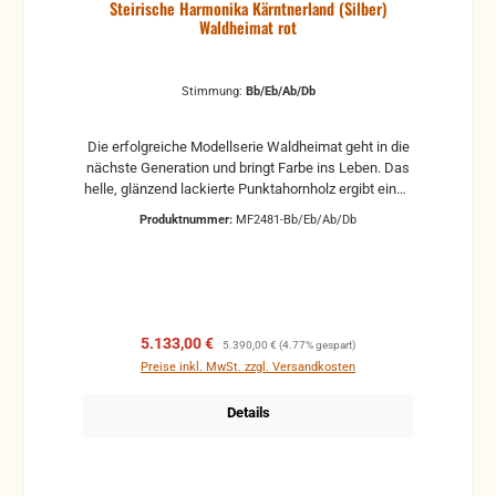
Steirische Harmonika Kärntnerland (Silber)
Waldheimat rot
Stimmung:
Bb/Eb/Ab/Db
Die erfolgreiche Modellserie Waldheimat geht in die
nächste Generation und bringt Farbe ins Leben. Das
helle, glänzend lackierte Punktahornholz ergibt einen
angenehmen Kontrast zum Edelweiß-Seidenbalg in
Produktnummer:
MF2481-Bb/Eb/Ab/Db
rot. Technisch auf dem neuesten Stand bietet die
Waldheimat rot optimalen Spielkomfort.
Verkaufspreis:
Regulärer Preis:
5.133,00 €
5.390,00 €
(4.77% gespart)
Preise inkl. MwSt. zzgl. Versandkosten
Details