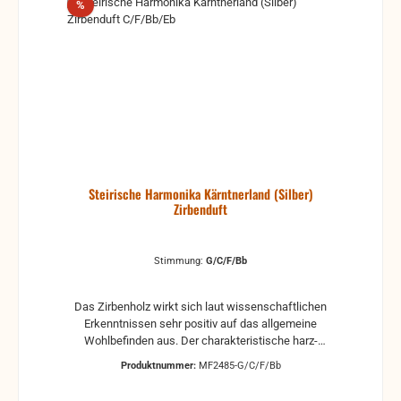
Rabatt
%
Steirische Harmonika Kärntnerland (Silber)
Zirbenduft
Stimmung:
G/C/F/Bb
Das Zirbenholz wirkt sich laut wissenschaftlichen
Erkenntnissen sehr positiv auf das allgemeine
Wohlbefinden aus. Der charakteristische harz-
würzige Duft entspannt und stärkt die Seele. Daher
Produktnummer:
MF2485-G/C/F/Bb
wurde bei dieser Harmonika auf eine sorgfältige
Auswahl des Holzes geachtet. Das urige Gehäuse in