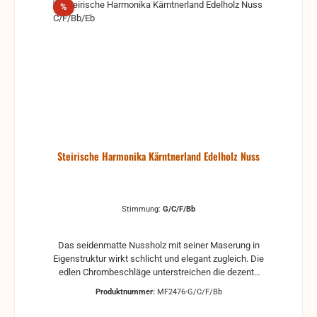
Rabatt
%
Steirische Harmonika Kärntnerland Edelholz Nuss
Stimmung:
G/C/F/Bb
Das seidenmatte Nussholz mit seiner Maserung in
Eigenstruktur wirkt schlicht und elegant zugleich. Die
edlen Chrombeschläge unterstreichen die dezente
Struktur des Gehäuses. Der naturweiße Leinenbalg
Produktnummer:
MF2476-G/C/F/Bb
mit seinen dunkelbraunen Balgstreifen gibt dieser
Harmonika den perfekten Rahmen. Das leichte und