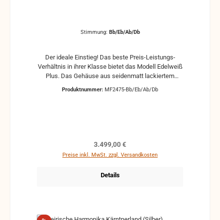
Stimmung:
Bb/Eb/Ab/Db
Der ideale Einstieg! Das beste Preis-Leistungs-
Verhältnis in ihrer Klasse bietet das Modell Edelweiß
Plus. Das Gehäuse aus seidenmatt lackiertem
Nussholz und echter Holzintarsie umrahmt den
Produktnummer:
MF2475-Bb/Eb/Ab/Db
naturweißen Leinenbalg mit braunen Balgstreifen. In
3-chöriger Ausführung ist diese Harmonika der
ideale Einstieg und somit bestens geeignet für
Jugendliche, Erwachsene und alle
HobbyspielerInnen! Der serienmäßige X-Bass
erleichtert das Spielen enorm. Weitere Möglichkeiten
Regulärer Preis:
3.499,00 €
bieten die 2 Halbtöne in der 1. Reihe. Nur in dieser
Preise inkl. MwSt. zzgl. Versandkosten
optischen Ausführung erhältlich!
Details