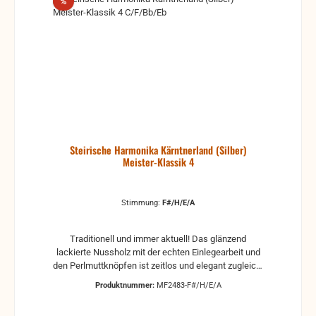
Rabatt
%
Steirische Harmonika Kärntnerland (Silber)
Meister-Klassik 4
Stimmung:
F#/H/E/A
Traditionell und immer aktuell! Das glänzend
lackierte Nussholz mit der echten Einlegearbeit und
den Perlmuttknöpfen ist zeitlos und elegant zugleich.
Natürlich darf bei diesem Modell der legendäre
Produktnummer:
MF2483-F#/H/E/A
Edelweißbalg mit den roten Balgstreifen nicht fehlen.
Neben der bewährten und beliebten optischen