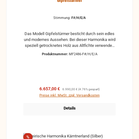
Stimmung:
F#/H/E/A
Das Modell Gipfelstürmer besticht durch sein edles
und modernes Aussehen. Bei dieser Harmonika wird
speziell getrocknetes Holz aus Altfichte verwendet.
Durch eine besondere Bürstung wird die
Produktnummer:
MF2486-F#/H/E/A
Eigenstruktur perfekt herausgearbeitet und jedes
Modell wird somit zum Unikat. Die sehr
pflegeleichten, matt-schwarzen Beschläge verleihen
dem Gipfelstürmer seine unverwechselbare Optik.
Hochwertige TIPO A MANO 1A-Konzertstimmzungen
garantieren ausgezeichnete Klangqualität. Höchsten
Verkaufspreis:
Regulärer Preis:
6.657,00 €
6.990,00 €
(4.76% gespart)
Spielkomfort versprechen die dunklen
Preise inkl. MwSt. zzgl. Versandkosten
Echtholzknöpfe am Diskant und Bass sowie zwei
gepolsterte Ledereinsätze im Bassbereich - und das
Details
ohne Aufpreis.
Rabatt
%