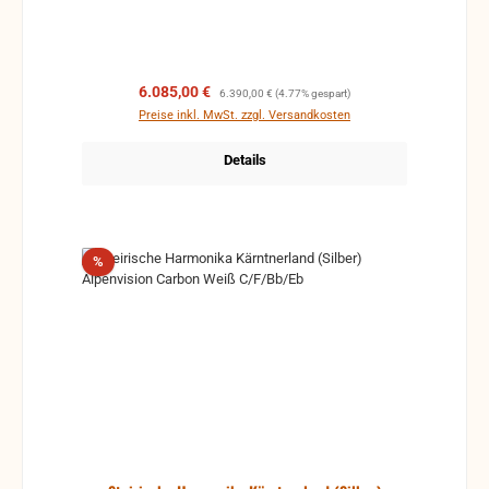
Der silber schimmernde Seidenbalg in dezenter
Optik verleiht der Bergmassiv einen sehr edlen
Charakter.
Verkaufspreis:
Regulärer Preis:
6.085,00 €
6.390,00 €
(4.77% gespart)
Preise inkl. MwSt. zzgl. Versandkosten
Details
Rabatt
%