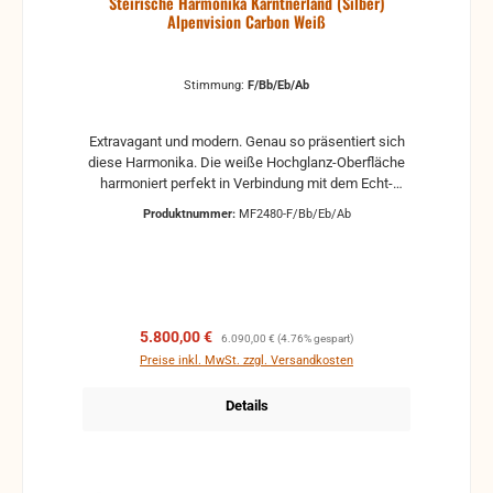
Steirische Harmonika Kärntnerland (Silber)
Alpenvision Carbon Weiß
Stimmung:
F/Bb/Eb/Ab
Extravagant und modern. Genau so präsentiert sich
diese Harmonika. Die weiße Hochglanz-Oberfläche
harmoniert perfekt in Verbindung mit dem Echt-
Carbon und zieht mit Sicherheit alle Blicke auf sich.
Produktnummer:
MF2480-F/Bb/Eb/Ab
Die schwarzen Perlmuttknöpfe bilden einen
perfekten Kontrast zum weißen Griffbrett, welcher
durch den weiß-schwarzen Leinenbalg noch
unterstrichen wird. Hochwertige Stimmzungen
garantieren darüber hinaus geringen Luftverbrauch
für einmaligen Spielkomfort.
Verkaufspreis:
Regulärer Preis:
5.800,00 €
6.090,00 €
(4.76% gespart)
Preise inkl. MwSt. zzgl. Versandkosten
Details