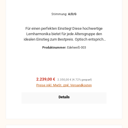
Stimmung:
A/D/G
Für einen perfekten Einstieg! Diese hochwertige
Lernharmonika bietet für jede Altersgruppe den
idealen Einstieg zum Bestpreis. Optisch entspricht
die Edelweiß einer klassischen steirischen
Produktnummer:
Edelweiß-003
Harmonika. Der serienmäßige X-Bass =
Wechselbass in der Verlängerung der 1. Reihe und
die geriffelten Knöpfe am Diskant und Bass
erleichtern das Spielen enorm. Die leichte Ansprache
und der geringe Luftverbrauch machen das Lernen
auf dieser Steirischen zum Kinderspiel. Mögliche
Verkaufspreis:
Regulärer Preis:
2.239,00 €
2.350,00 €
(4.72% gespart)
Stimmungen bestellbar: G/C/F B/Es/As
Preise inkl. MwSt. zzgl. Versandkosten
Details