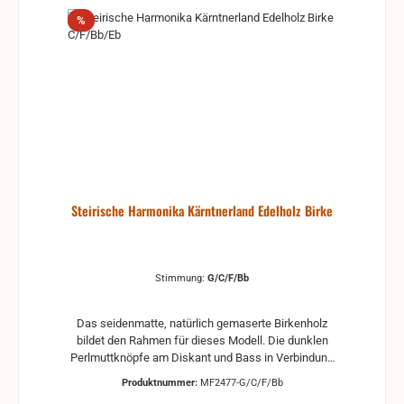
Rabatt
%
Steirische Harmonika Kärntnerland Edelholz Birke
Stimmung:
G/C/F/Bb
Das seidenmatte, natürlich gemaserte Birkenholz
bildet den Rahmen für dieses Modell. Die dunklen
Perlmuttknöpfe am Diskant und Bass in Verbindung
mit den braunen Balgstreifen verleihen dem
Produktnummer:
MF2477-G/C/F/Bb
Instrument den passenden Kontrast. Die glänzenden