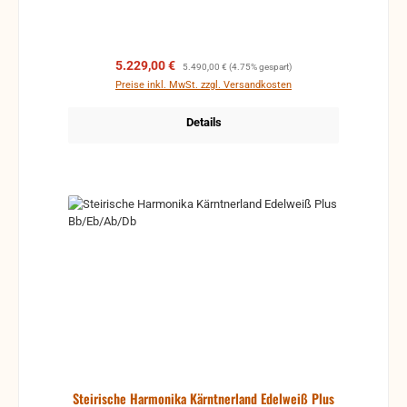
Verbindung mit den glänzenden Chrombeschlägen
und den dunklen Knöpfen lässt die Zirbenduft
traditionell und doch modern wirken.
Verkaufspreis:
Regulärer Preis:
5.229,00 €
5.490,00 €
(4.75% gespart)
Preise inkl. MwSt. zzgl. Versandkosten
Details
Steirische Harmonika Kärntnerland Edelweiß Plus