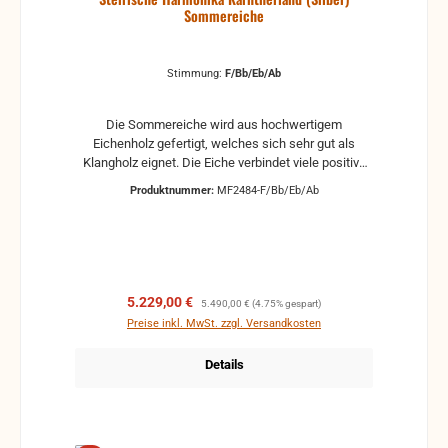
Sommereiche
Stimmung:
F/Bb/Eb/Ab
Die Sommereiche wird aus hochwertigem
Eichenholz gefertigt, welches sich sehr gut als
Klangholz eignet. Die Eiche verbindet viele positive
Eigenschaften wie Lebenskraft und Stärke. Der
Produktnummer:
MF2484-F/Bb/Eb/Ab
naturweiße Leinenbalg und die grünen Balgstreifen
verleihen dem Modell Sommereiche eine natürlich,
frische Optik. Das Kärntnerland-Logo und die
Gehäuseecken sind passend dazu mit grünem
Kunstleder unterlegt. Der geringe Luftverbrauch und
das leichte Gewicht sorgen für enorme Spielfreude
Verkaufspreis:
Regulärer Preis:
5.229,00 €
5.490,00 €
(4.75% gespart)
und bieten auch eines der besten Preis-
Preise inkl. MwSt. zzgl. Versandkosten
Leistungsverhältnisse ihrer Klasse.
Details