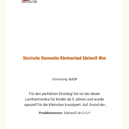
Steirische Harmonika Kärntnerland Edelweiß Mini
Stimmung:
G/C/F
Für den perfekten Einstieg! Sie ist die ideale
Lernharmonika für Kinder ab 5 Jahren und wurde
speziell für die Kleinsten konzipiert. Auf Grund der
kleinen Gehäusegröße von nur 26 cm und dem
Produktnummer:
Edelweiß M-G/C/F
extrem leichten Gewicht können bereits die
Jüngsten die Steirische Harmonika erlernen. Der
klassische Edelweißbalg und das edelholzfurnierte