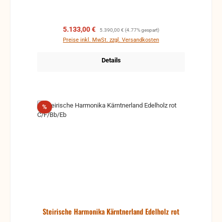
Verkaufspreis:
Regulärer Preis:
5.133,00 €
5.390,00 €
(4.77% gespart)
Preise inkl. MwSt. zzgl. Versandkosten
Details
Rabatt
%
Steirische Harmonika Kärntnerland Edelholz rot