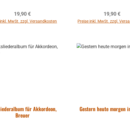
für alle B-Instrumente
Regulärer Preis:
Regulärer P
19,90 €
19,90 €
 inkl. MwSt. zzgl. Versandkosten
Preise inkl. MwSt. zzgl. Ver
In den Warenkorb
In den Warenkor
liederalbum für Akkordeon,
Gestern heute morgen 
Breuer