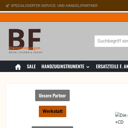
SPEZIALISIERTER SERVICE- UND HANDELSPARTNER
 Hauptinhalt springen
Zur Suche springen
Zur Hauptnavigation springen
SALE
HANDZUGINSTRUMENTE
ERSATZTEILE F.
Unsere Partner
Werkstatt