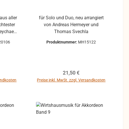
aus aller
für Solo und Duo, neu arrangiert
chtester
von Andreas Hermeyer und
Peychaer
Thomas Svechla
20106
Produktnummer:
MH15122
s Lust
Fahrbach
reis:
Regulärer Preis:
21,50 €
sandkosten
Preise inkl. MwSt. zzgl. Versandkosten
e gold)
chlaf ein
osas