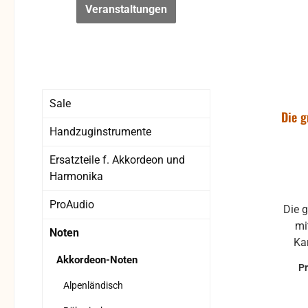
Veranstaltungen
Sale
Die g
Handzuginstrumente
Ersatzteile f. Akkordeon und
Harmonika
ProAudio
Die 
mi
Noten
Karaok
K
Akkordeon-Noten
P
Trom
Alpenländisch
Klarinette, F