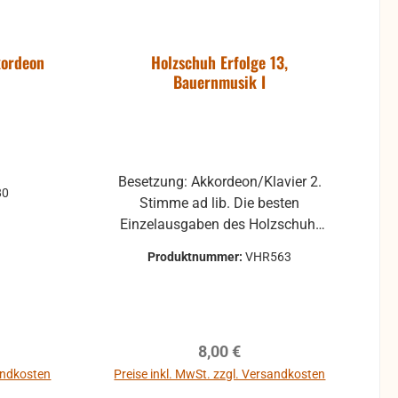
kordeon
Holzschuh Erfolge 13,
Bauernmusik I
Besetzung: Akkordeon/Klavier 2.
80
Stimme ad lib. Die besten
Einzelausgaben des Holzschuh-
Verlages in neuer Bearbeitung in
Produktnummer:
VHR563
Alben zusammengefasst. Ideal für
das Solospiel sowie für das
Gruppenmusizieren. Erschienen
für Akkordeon/Klavier mit 2.
reis:
Regulärer Preis:
8,00 €
Stimme ad lib., Gitarrenstimme ad
lib., C-Stimme (Violine, Melodica)
sandkosten
Preise inkl. MwSt. zzgl. Versandkosten
ad lib. (alle Stimmen liegen bei)