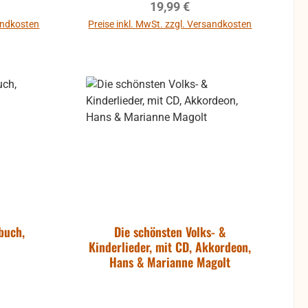
reis:
Regulärer Preis:
19,99 €
sandkosten
Preise inkl. MwSt. zzgl. Versandkosten
b
In den Warenkorb
buch,
Die schönsten Volks- &
Kinderlieder, mit CD, Akkordeon,
Hans & Marianne Magolt