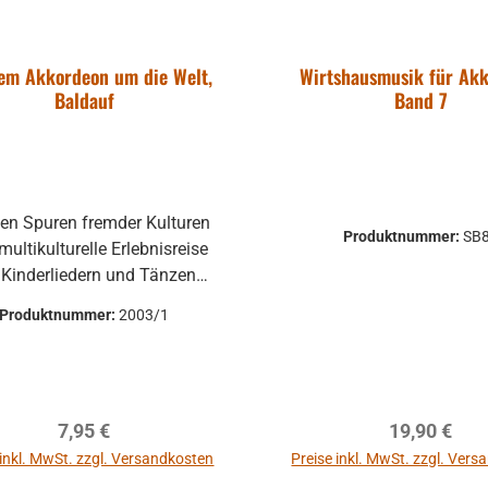
ngen haben,
rformungen,
ulärer Preis:
50 €
em Akkordeon um die Welt,
Wirtshausmusik für Ak
ratzer und sind
. MwSt. zzgl.
Baldauf
Band 7
nsgrund Alle
dkosten
auf Funktion
Warenkorb
ten vorher
chen um
en Spuren fremder Kulturen
dungen zu
Produktnummer:
SB
multikulturelle Erlebnisreise
Rücksendungen
 Kinderliedern und Tänzen
 Kosten des
assend zum Akkordeon-
Produktnummer:
2003/1
lwerk mit Tasti und Basti 2
 die Funktion
arbeitung: Anja Baldauf
gewährleistet
: Die Begegnung mit
die Produkte
dsprachen und das Erleben
 Umtausch
Regulärer Preis:
Regulärer P
7,95 €
19,90 €
wöhnlicher Sprachmelodien
ausgeschlossen.
dern das Verstehen anderer
 inkl. MwSt. zzgl. Versandkosten
Preise inkl. MwSt. zzgl. Ver
en und Kulturen. Die Musik