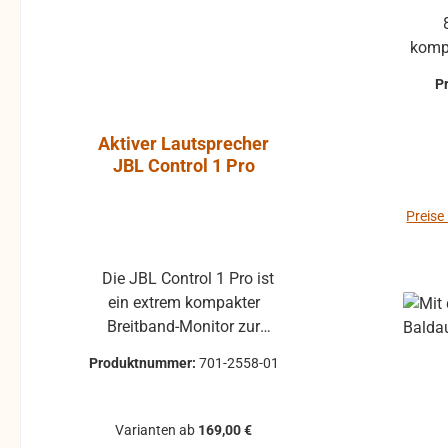
komp
P
Aktiver Lautsprecher
Luft-Kla
JBL Control 1 Pro
Atlantic, P
ohne Gummi
Preise
Die JBL Control 1 Pro ist
Klappe ohne Gummiprofil
ein extrem kompakter
für die L
Breitband-Monitor zur
gebraucht 
Abhörkontrolle für einen
Klappenbelag 25x22 
Produktnummer:
701-2558-01
Produktnum
weiten Applikationsbereich,
passend für 
vom Tonstudio über die
Modelle, z.B. 
Video Postproduction bis
Pirola, ... gebrauchte Teile
Varianten ab
169,00 €
zum Ü-Wagen und
können 