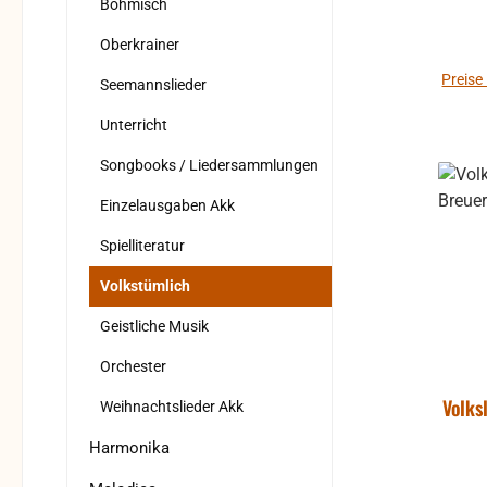
Böhmisch
Oberkrainer
Preise
Seemannslieder
Unterricht
Songbooks / Liedersammlungen
Einzelausgaben Akk
Spielliteratur
Volkstümlich
Geistliche Musik
Orchester
Volks
Weihnachtslieder Akk
Harmonika