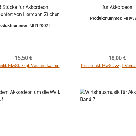
8 Stücke für Akkordeon
für Akkordeon
oniert von Hermann Zilcher
Produktnummer:
MH99
roduktnummer:
MH120028
ppe Hohner
irola, Lucia
 - gebraucht
Regulärer Preis:
Regulärer P
15,50 €
18,00 €
 inkl. MwSt. zzgl. Versandkosten
Preise inkl. MwSt. zzgl. Ver
In den Warenkor
uftklappe -
ohne
mm
mer:
701-2569
mehrere Hohner
Atlantic, Lucia,
optische