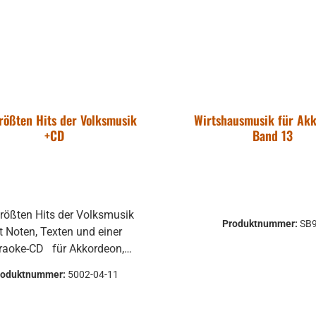
rößten Hits der Volksmusik
Wirtshausmusik für Ak
+CD
Band 13
größten Hits der Volksmusik
Produktnummer:
SB
t Noten, Texten und einer
e-CD für Akkordeon,
lavier, Keyboard, Gitarre,
roduktnummer:
5002-04-11
pete, Saxophon, Posaune,
löte,... Inkl. B-Notierung