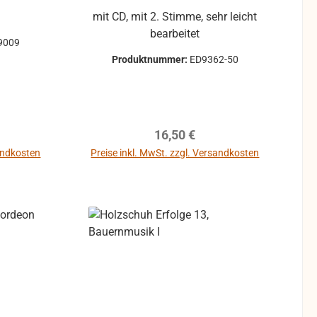
mit CD, mit 2. Stimme, sehr leicht
bearbeitet
9009
Produktnummer:
ED9362-50
reis:
Regulärer Preis:
16,50 €
sandkosten
Preise inkl. MwSt. zzgl. Versandkosten
b