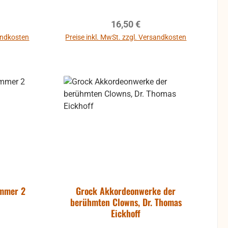
reis:
Regulärer Preis:
16,50 €
sandkosten
Preise inkl. MwSt. zzgl. Versandkosten
b
immer 2
Grock Akkordeonwerke der
berühmten Clowns, Dr. Thomas
Eickhoff