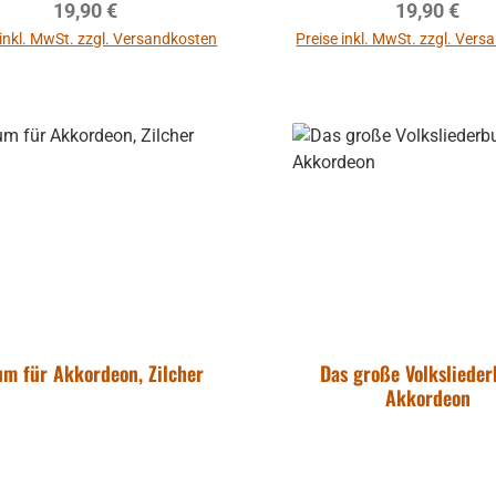
Regulärer Preis:
Regulärer P
19,90 €
19,90 €
 inkl. MwSt. zzgl. Versandkosten
Preise inkl. MwSt. zzgl. Ver
In den Warenkorb
In den Warenkor
um für Akkordeon, Zilcher
Das große Volkslieder
Akkordeon