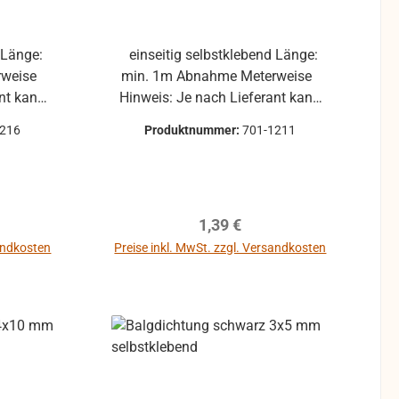
einseitig selbstklebend Länge:
min. 1m Abnahme Meterweise
ant kann
Hinweis: Je nach Lieferant kann
s Rolle,
die Balgdichtung nicht als Rolle,
1216
Produktnummer:
701-1211
schickt
sondern als Knäuel verschickt
werden.
reis:
Regulärer Preis:
1,39 €
sandkosten
Preise inkl. MwSt. zzgl. Versandkosten
b
In den Warenkorb