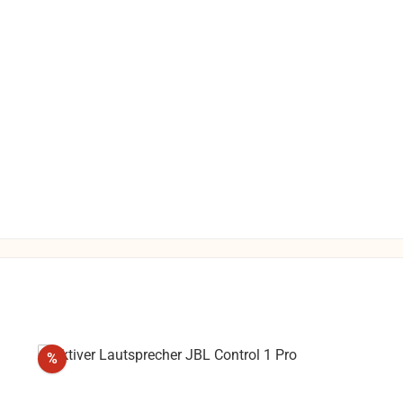
 Kosten des
 die Funktion
gewährleistet
die Produkte
 Umtausch
ausgeschlossen.
Rabatt
%