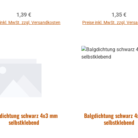
Regulärer Preis:
Regulärer P
1,39 €
1,35 €
 inkl. MwSt. zzgl. Versandkosten
Preise inkl. MwSt. zzgl. Ver
In den Warenkor
gdichtung schwarz 4x3 mm
Balgdichtung schwarz 
selbstklebend
selbstklebend