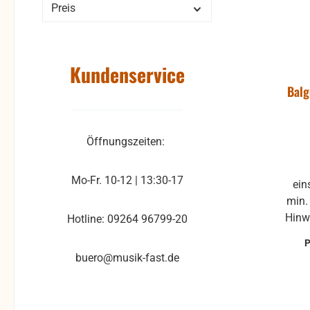
Preis
Kundenservice
Bal
Öffnungszeiten:
Mo-Fr. 10-12 | 13:30-17
einseitig selbstklebend Länge:
min. 1m Abnahm
Hinw
Hotline: 09264 96799-20
die B
son
buero@musik-fast.de