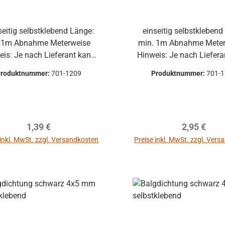
einseitig selbstklebend Länge:
e Meterweise
min. 1m Abnahme Meterweise
eis: Je nach Lieferant kann
Hinweis: Je nach Liefer
algdichtung nicht als Rolle,
die Balgdichtung nicht al
Produktnummer:
701-1209
Produktnummer:
701-
dern als Knäuel verschickt
sondern als Knäuel ver
werden.
werden.
Regulärer Preis:
Regulärer P
1,39 €
2,95 €
 inkl. MwSt. zzgl. Versandkosten
Preise inkl. MwSt. zzgl. Ver
In den Warenkor