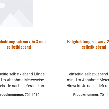
gdichtung schwarz 5x3 mm
Balgdichtung schwarz 
selbstklebend
selbstklebend
einseitig selbstklebend Länge:
e Meterweise
min. 1m Abnahme Meterweise
eis: Je nach Lieferant kann
Hinweis: Je nach Liefer
algdichtung nicht als Rolle,
die Balgdichtung nicht al
Produktnummer:
701-1210
Produktnummer:
701-
dern als Knäuel verschickt
sondern als Knäuel ver
werden.
werden.