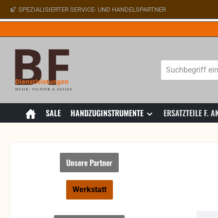
SPEZIALISIERTER SERVICE- UND HANDELSPARTNER
 Hauptinhalt springen
Zur Suche springen
Zur Hauptnavigation springen
SALE
HANDZUGINSTRUMENTE
ERSATZTEILE F.
Unsere Partner
Werkstatt