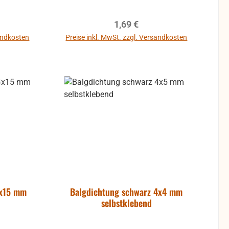
reis:
Regulärer Preis:
1,69 €
sandkosten
Preise inkl. MwSt. zzgl. Versandkosten
b
In den Warenkorb
4x15 mm
Balgdichtung schwarz 4x4 mm
selbstklebend