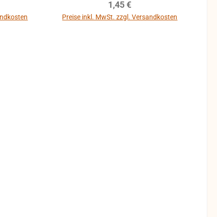
reis:
Regulärer Preis:
1,45 €
sandkosten
Preise inkl. MwSt. zzgl. Versandkosten
b
In den Warenkorb