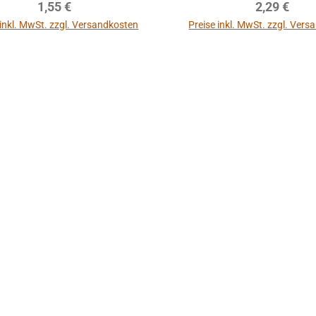
Regulärer Preis:
Regulärer P
1,55 €
2,29 €
 inkl. MwSt. zzgl. Versandkosten
Preise inkl. MwSt. zzgl. Ver
In den Warenkorb
In den Warenkor
ppe Hohner
irola, Lucia
 - gebraucht