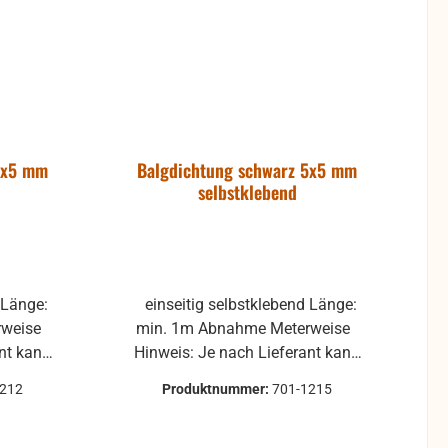
2x5 mm
Balgdichtung schwarz 5x5 mm
selbstklebend
einseitig selbstklebend Länge:
min. 1m Abnahme Meterweise
ant kann
Hinweis: Je nach Lieferant kann
s Rolle,
die Balgdichtung nicht als Rolle,
1212
Produktnummer:
701-1215
schickt
sondern als Knäuel verschickt
werden.