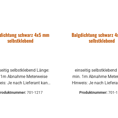
gdichtung schwarz 4x5 mm
Balgdichtung schwarz 
selbstklebend
selbstklebend
einseitig selbstklebend Länge:
e Meterweise
min. 1m Abnahme Meterweise
eis: Je nach Lieferant kann
Hinweis: Je nach Liefer
algdichtung nicht als Rolle,
die Balgdichtung nicht al
Produktnummer:
701-1217
Produktnummer:
701-
dern als Knäuel verschickt
sondern als Knäuel ver
werden.
werden.