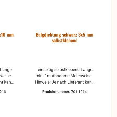
4x10 mm
Balgdichtung schwarz 3x5 mm
selbstklebend
einseitig selbstklebend Länge:
min. 1m Abnahme Meterweise
ant kann
Hinweis: Je nach Lieferant kann
s Rolle,
die Balgdichtung nicht als Rolle,
1213
Produktnummer:
701-1214
schickt
sondern als Knäuel verschickt
werden.