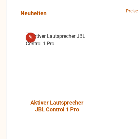
Preise
Produktgalerie überspringen
Neuheiten
Rabatt
%
Aktiver Lautsprecher
Luft-Kla
JBL Control 1 Pro
Atlantic, P
ohne Gummi