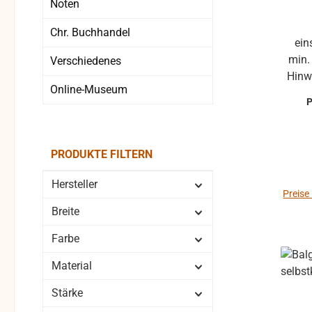
Noten
Chr. Buchhandel
einseitig selbstklebend Länge:
min. 1m Abnahm
Verschiedenes
Hinw
Online-Museum
die B
son
PRODUKTE FILTERN
Hersteller
Preise
Breite
Farbe
Material
Stärke