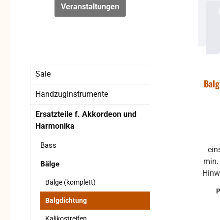
Veranstaltungen
Sale
Bal
Handzuginstrumente
Ersatzteile f. Akkordeon und
Harmonika
Bass
einseitig selbstklebend Länge:
min. 1m Abnahm
Bälge
Hinw
Bälge (komplett)
die B
son
Balgdichtung
Kalikostreifen