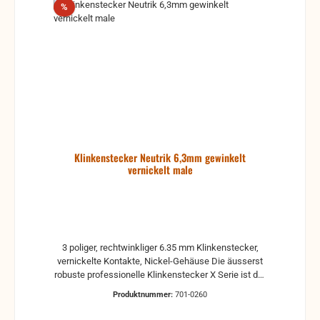
Rabatt
%
Spannzangen-Zugentlastung für zuverlässige Kabel-
Fixierung Attraktives Design für eine einfache
Handhabung Präzise gefräste, einteilige Kontakte
verhindern das Hängen bleiben des Tip Kontakts in
der Buchse
Klinkenstecker Neutrik 6,3mm gewinkelt
vernickelt male
3 poliger, rechtwinkliger 6.35 mm Klinkenstecker,
vernickelte Kontakte, Nickel-Gehäuse Die äusserst
robuste professionelle Klinkenstecker X Serie ist der
Nachfolger der existierenden C Serie. Die X Serie
Produktnummer:
701-0260
bietet den schlanksten 1/4" Klinkenstecker mit
bewährter Neutrik Spannzangenzugentlastung auf