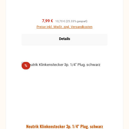
auftreten können. Passend für Standard A-Gauge
Mono- oder Stereo-Klinkenstecker. Der
Klinkenstecker schnappt beim Einstecken
automatisch ein und kann nur durch Betätigung des
Verkaufspreis:
Regulärer Preis:
7,99 €
10,70 €
(25.33% gespart)
roten Verriegelungsschiebers wieder ausgesteckt
Preise inkl. MwSt. zzgl. Versandkosten
werden. D-Form Gehäuse. Wählbare Masseoptionen.
Details
Rabatt
%
Neutrik Klinkenstecker 3p. 1/4" Plug. schwarz