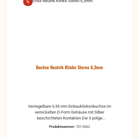
Rabatt
%
Buchse Neutrik Klinke Stereo 6,3mm
Verriegelbare 6.35 mm Einbauklinkenbuchse im
vernickelten D-Form Gehäuse mit Silber
beschichteten Kontakten Die 3 polige
Einbauklinkenbuchse gewährleistet stabile und
Produktnummer:
701-0262
sichere Verbindungen, wo versehentliches
Ausstecken, Erschütterungen oder Vibrationen