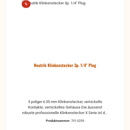
Rabatt
%
Neutrik Klinkenstecker 3p. 1/4" Plug
3 poliger 6.35 mm Klinkenstecker, vernickelte
Kontakte, vernickeltes Gehäuse Die äusserst
robuste professionelle Klinkenstecker X Serie ist der
Nachfolger der existierenden C Serie. Die X Serie
Produktnummer:
701-0259
bietet den schlanksten 1/4" Klinkenstecker mit
bewährter Neutrik Spannzangenzugentlastung auf