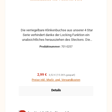
Die verriegelbare Klinkenbuchse aus unserer 4 Star
Serie verhindert danke der Locking Funktion ein
unabsichtliches herausziehen des Steckers. Die
symmetrische Klinkenbuchse ist geeignet um Kabel
Produktnummer:
701-0257
mit einem Durchmesser von 5 -7 mm zu verlöten.
Verriegelbare 6,3 mm Klinkenbuchse aus unserer 4
Star Serie Stereoklinke, Symmetrische Klinke oder
auch TRS Klinke genannt Für Kabel mit einem
Durchmesser von 5 - 7 mm geeignet Stabiles
Metallgehäuse Versilberte Kontake mit
Verkaufspreis:
Regulärer Preis:
2,99 €
3,52 €
(15.06% gespart)
Lötanschlüssen
Preise inkl. MwSt. zzgl. Versandkosten
Details