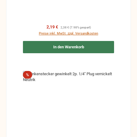
Verkaufspreis:
Regulärer Preis:
2,19 €
2,38 €
(7.98% gespart)
Preise inkl. MwSt. zzgl. Versandkosten
In den Warenkorb
Rabatt
%