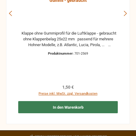
Gummi - gebraucht
Klappe ohne Gummiprofil für die Luftklappe - gebraucht
ohne Klappenbelag 25x22 mm passend für mehrere
Hohner Modelle, z.B. Atlantic, Lucia, Pirola, ...
gebrauchte Teile können optische Beschädigungen
Produktnummer:
701-2569
haben, leichte Verformungen, Dellen oder Kratzer und sind
kein Reklamationsgrund Alle Teile sind auf Funktion
geprüft. Bitte bei Unklarheiten vorher Absprechen um
Rücksendungen zu vermeiden. Rücksendungen gehen auf
Kosten des Käufers. bei defekten Artikel kann die
Funktion nicht mehr gewährleistet werden und die
Regulärer Preis:
1,50 €
Produkte sind vom Umtausch ausgeschlossen.
Preise inkl. MwSt. zzgl. Versandkosten
In den Warenkorb