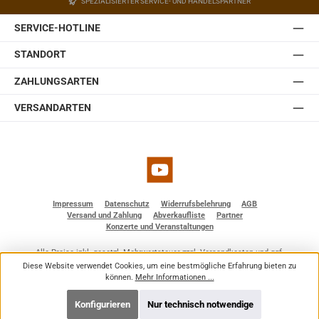
SPEZIALISIERTER SERVICE- UND HANDELSPARTNER
SERVICE-HOTLINE
STANDORT
ZAHLUNGSARTEN
VERSANDARTEN
YouTube
Impressum
Datenschutz
Widerrufsbelehrung
AGB
Versand und Zahlung
Abverkaufliste
Partner
Konzerte und Veranstaltungen
Alle Preise inkl. gesetzl. Mehrwertsteuer zzgl.
Versandkosten
und ggf.
Nachnahmegebühren, wenn nicht anders angegeben.
Diese Website verwendet Cookies, um eine bestmögliche Erfahrung bieten zu
© 2026 BF - Dienstleistungen - Alle Rechte vorbehalten. Theme by
ThemeWare®
können.
Mehr Informationen ...
Konfigurieren
Nur technisch notwendige