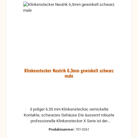
NP*RCS, was die Widerstandsfähigkeit und den
Schutz gegen hochfrequente Störungen verbessert
Extra schmaler 1/4" Klinkenstecker für hohe
Steckdichte Robustes Druckguss Gehäuse in
elegantem Design Bewährte Spannzangen-
Zugentlastung für zuverlässige Kabel-Fixierung
Attraktives Design für eine einfache Handhabung
Präzise gefräste, einteilige Kontakte verhindern das
Hängen bleiben des Tip Kontakts in der Buchse
Klinkenstecker Neutrik 6,3mm gewinkelt schwarz
male
3 poliger 6.35 mm Klinkenstecker, vernickelte
Kontakte, schwarzes Gehäuse Die äusserst robuste
professionelle Klinkenstecker X Serie ist der
Nachfolger der existierenden C Serie. Die X Serie
Produktnummer:
701-0261
bietet den schlanksten 1/4" Klinkenstecker mit