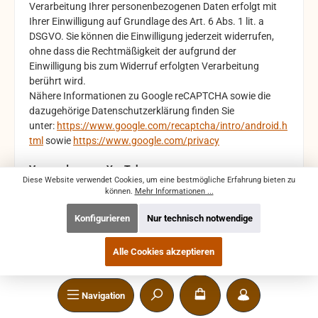
Verarbeitung Ihrer personenbezogenen Daten erfolgt mit
Ihrer Einwilligung auf Grundlage des Art. 6 Abs. 1 lit. a
DSGVO. Sie können die Einwilligung jederzeit widerrufen,
ohne dass die Rechtmäßigkeit der aufgrund der
Einwilligung bis zum Widerruf erfolgten Verarbeitung
berührt wird.
Nähere Informationen zu Google reC
APTCHA sowie die
dazugehörige Datenschutzerklärung finden Sie
unter:
https://www.google.com/recaptcha/intro/android.h
tml
sowie
https://www.google.com/privacy
Verwendung von YouTube
Diese Website verwendet Cookies, um eine bestmögliche Erfahrung bieten zu
Wir verwenden auf unserer Website die Funktion zur
können.
Mehr Informationen ...
Einbettung von YouTube-Videos der Google Ireland Limited
(Gordon House, Barrow Street, Dublin 4, Irland;
Konfigurieren
Nur technisch notwendige
„YouTube“).YouTube ist ein mit der Google LLC (1600
Amphitheatre Parkway, Mountain View, CA 94043, USA;
Alle Cookies akzeptieren
“Google”) verbundenes Unternehmen.
Die Funktion zeigt bei YouTube hinterlegte Videos in einem
iFrame auf der Website an. Dabei ist die Option „Erweiterter
Navigation
Datenschutzmodus“ aktiviert. Dadurch werden von
YouTube keine Informationen über die Besucher der