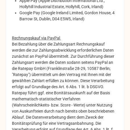
Apple Pay (Apple Distribution International Ltd.,
Hollyhill Industrial Estate, Hollyhill, Cork, Irland)
Google Pay (Google Ireland Limited, Gordon House, 4
Barrow St, Dublin, D04 E5W5, Irland)
Rechnungskauf via PayPal
Bei Bezahlung über die Zahlungsart Rechnungskauf
werden die zur Zahlungsabwicklung erforderlichen Daten
zunächst an PayPal übermittelt. Zur Durchführung dieser
Zahlungsart werden die Daten sodann seitens PayPal an
die Ratepay GmbH (Franklinstraße 28-29, 10587 Berlin;
"Ratepay") übermittelt um den Vertrag mit Ihnen mit der
gewählten Zahlart erfüllen zu können. Diese Verarbeitung
erfolgt auf Grundlage des Art. 6 Abs. 1 lit. b DSGVO.
Ratepay führt ggf. eine Bonitätsauskunft auf der Basis
mathematisch-statistischer Verfahren
(Wahrscheinlichkeits- bzw. Score - Werte) unter Nutzung
von Auskunfteien durch nach bereits oben beschriebenen
Ablauf. Die Datenverarbeitung dient dem Zweck der
Bonitätsprüfung für eine Vertragsanbahnung. Die
Verarbeitung erfolgt auf Grundlage des Art. 6 Abs. 1 lit. f