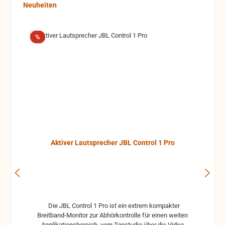
Produktgalerie überspringen
Neuheiten
Rabatt
%
Aktiver Lautsprecher JBL Control 1 Pro
Die JBL Control 1 Pro ist ein extrem kompakter
Breitband-Monitor zur Abhörkontrolle für einen weiten
Applikationsbereich, vom Tonstudio über die Video