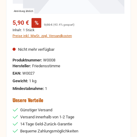
Abbildung ähnlich
Verkaufspreis:
5,90 €
%
Regulärer Preis:
9,90 €
(40.4% gespart)
Inhalt:
1 Stück
Preise inkl. MwSt. zzgl. Versandkosten
Nicht mehr verfügbar
Produktnummer:
W0008
Hersteller:
Friedensstimme
EAN:
W0027
Gewicht:
1 kg
Mindestabnahme:
1
Unsere Vorteile
Günstiger Versand
Versand innerhalb von 1-2 Tage
14 Tage Geld-Zurück-Garantie
Bequeme Zahlungsmöglichkeiten