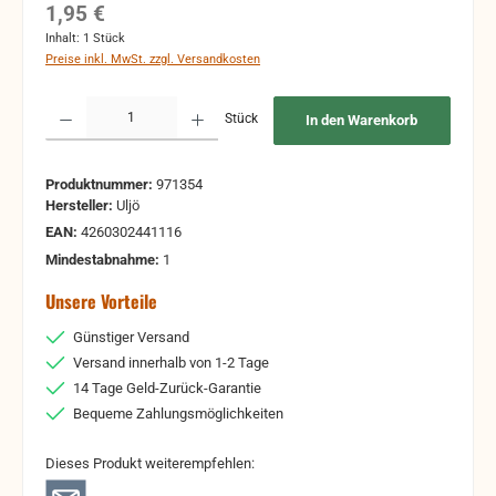
Regulärer Preis:
1,95 €
Inhalt:
1 Stück
Preise inkl. MwSt. zzgl. Versandkosten
Produkt Anzahl: Gib den gewünschten Wert ein oder benutze die Schaltflächen um 
Stück
In den Warenkorb
Produktnummer:
971354
Hersteller:
Uljö
EAN:
4260302441116
Mindestabnahme:
1
Unsere Vorteile
Günstiger Versand
Versand innerhalb von 1-2 Tage
14 Tage Geld-Zurück-Garantie
Bequeme Zahlungsmöglichkeiten
Dieses Produkt weiterempfehlen: