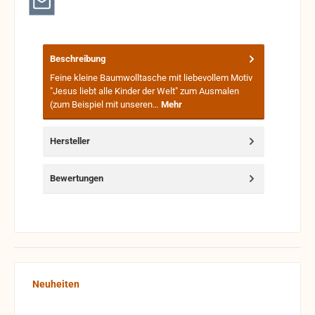
Beschreibung
Feine kleine Baumwolltasche mit liebevollem Motiv
"Jesus liebt alle Kinder der Welt" zum Ausmalen
(zum Beispiel mit unseren…
Mehr
Hersteller
Bewertungen
Produktgalerie überspringen
Neuheiten