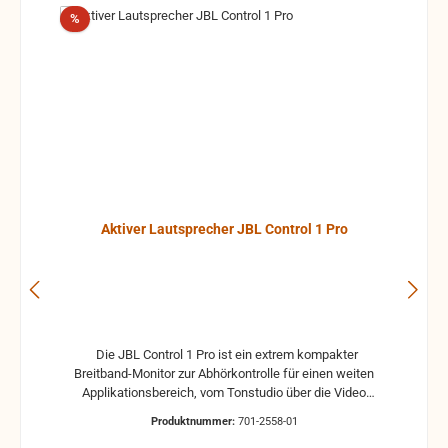
Rabatt
%
Aktiver Lautsprecher JBL Control 1 Pro
Die JBL Control 1 Pro ist ein extrem kompakter
Breitband-Monitor zur Abhörkontrolle für einen weiten
Applikationsbereich, vom Tonstudio über die Video
Postproduction bis zum Ü-Wagen und Rundfunkstudio.
Produktnummer:
701-2558-01
Für Beschallungs- und Rufanlagen in Restaurants, Hotels