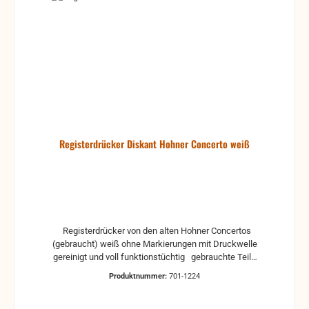
Registerdrücker Diskant Hohner Concerto weiß
Registerdrücker von den alten Hohner Concertos
(gebraucht) weiß ohne Markierungen mit Druckwelle
gereinigt und voll funktionstüchtig gebrauchte Teile
können optische Beschädigungen haben, leichte
Produktnummer:
701-1224
Verformungen, Dellen oder Kratzer und sind kein
Reklamationsgrund Alle Teile sind auf Funktion