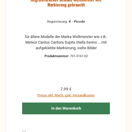
Markierung gebraucht
Registrierung:
4' - Piccolo
für ältere Modelle der Marke Weltmeister wie z.B.:
Meteor Cantus Cantora Supita Stella Serino … mit
aufgeklebte Markierung, siehe Bilder
Produktnummer:
701-0161-02
Regulärer Preis:
7,99 €
Preise inkl. MwSt. zzgl. Versandkosten
In den Warenkorb