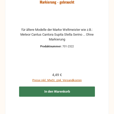
Markierung - gebraucht
für ältere Modelle der Marke Weltmeister wie z.B.:
Meteor Cantus Cantora Supita Stella Serino ... Ohne
Markierung
Produktnummer:
701-2322
Regulärer Preis:
4,49 €
Preise inkl. MwSt. zzgl. Versandkosten
In den Warenkorb