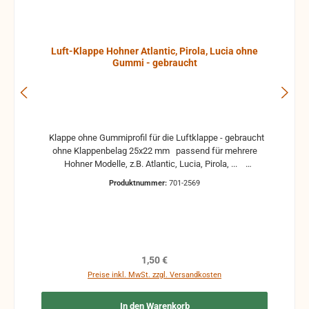
Luft-Klappe Hohner Atlantic, Pirola, Lucia ohne
Gummi - gebraucht
Klappe ohne Gummiprofil für die Luftklappe - gebraucht
ohne Klappenbelag 25x22 mm passend für mehrere
Hohner Modelle, z.B. Atlantic, Lucia, Pirola, ...
gebrauchte Teile können optische Beschädigungen
Produktnummer:
701-2569
haben, leichte Verformungen, Dellen oder Kratzer und sind
kein Reklamationsgrund Alle Teile sind auf Funktion
geprüft. Bitte bei Unklarheiten vorher Absprechen um
Rücksendungen zu vermeiden. Rücksendungen gehen auf
Kosten des Käufers. bei defekten Artikel kann die
Funktion nicht mehr gewährleistet werden und die
Regulärer Preis:
1,50 €
Produkte sind vom Umtausch ausgeschlossen.
Preise inkl. MwSt. zzgl. Versandkosten
In den Warenkorb