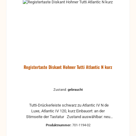
Registertaste Diskant Hohner Tutti Atlantic N kurz
Zustand:
gebraucht
Tutti-Drückerleiste schwarz zu Atlantic IV N de
Luxe, Atlantic IV 120, kurz Einbauort: an der
Stirnseite der Tastatur Zustand auswählbar: neu
oder gebraucht Maße ca. : Länge: 248 mm Tiefe (nur
Produktnummer:
701-1194-02
Taste) 14,9 mm Tiefe komplett 35,6 mm Stärke 5,85
mm Stärke Schieber 2,5 mm gebrauchte Teile