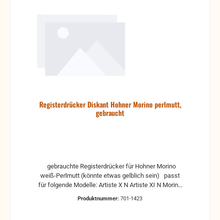
Registerdrücker Diskant Hohner Morino perlmutt,
gebraucht
gebrauchte Registerdrücker für Hohner Morino
weiß-Perlmutt (könnte etwas gelblich sein) passt
für folgende Modelle: Artiste X N Artiste XI N Morino
V N Morino VI N Morino IV N
Produktnummer:
701-1423