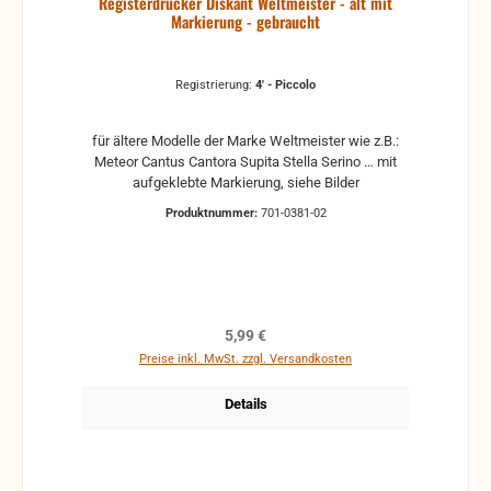
Registerdrücker Diskant Weltmeister - alt mit
Markierung - gebraucht
Registrierung:
4' - Piccolo
für ältere Modelle der Marke Weltmeister wie z.B.:
Meteor Cantus Cantora Supita Stella Serino … mit
aufgeklebte Markierung, siehe Bilder
Produktnummer:
701-0381-02
Regulärer Preis:
5,99 €
Preise inkl. MwSt. zzgl. Versandkosten
Details