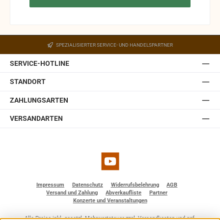
SPEZIALISIERTER SERVICE- UND HANDELSPARTNER
SERVICE-HOTLINE
STANDORT
ZAHLUNGSARTEN
VERSANDARTEN
YouTube
Impressum
Datenschutz
Widerrufsbelehrung
AGB
Versand und Zahlung
Abverkaufliste
Partner
Konzerte und Veranstaltungen
Alle Preise inkl. gesetzl. Mehrwertsteuer zzgl.
Versandkosten
und ggf.