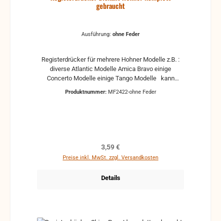
gebraucht
Ausführung:
ohne Feder
Registerdrücker für mehrere Hohner Modelle z.B. :
diverse Atlantic Modelle Amica Bravo einige
Concerto Modelle einige Tango Modelle kann
Kratzer und weitere Gebrauchsspuren enthalten,
Produktnummer:
MF2422-ohne Feder
aber voll funktionstüchtig. Wir haben noch viele
weitere Teile auf Lager - einfach Anfragen!
Regulärer Preis:
3,59 €
Preise inkl. MwSt. zzgl. Versandkosten
Details