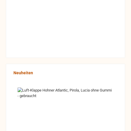
Produktgalerie überspringen
Neuheiten