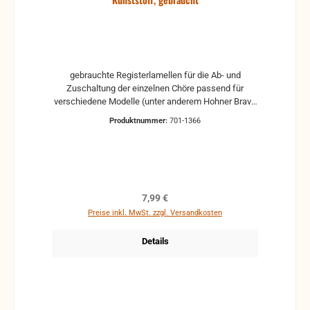
gebrauchte Registerlamellen für die Ab- und
Zuschaltung der einzelnen Chöre passend für
verschiedene Modelle (unter anderem Hohner Bravo
III 72) für 18 Tonlöcher aus Kunststoff
Produktnummer:
701-1366
gebrauchte Teile können optische Beschädigungen
haben, leichte Verformungen, Dellen oder Kratzer
Alle Teile sind auf Funktion geprüft. Bitte bei
Unklarheiten vorher Absprechen um Rücksendungen
zu vermeiden. Rücksendungen gehen auf Kosten
des Käufers.
Regulärer Preis:
7,99 €
Preise inkl. MwSt. zzgl. Versandkosten
Details