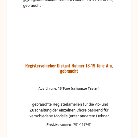
Registerschieber Diskant Hohner 18-19 Töne Alu,
gebraucht
Ausführung:
18 Töne (schwarze Tasten)
gebrauchte Registerlamellen für die Ab- und
Zuschaltung der einzelnen Chöre passend für
verschiedene Modelle (unter anderem Hohner
Concerto II / III 72 M (alte Serie)) für 18 Tonlöcher
Produktnummer:
701-1197-01
aus Aluminium für Tastatur mit 34 Tasten zwei
Ausführungen 18 Töne mit 18 Löcher (schwarze