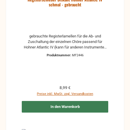
schmal - gebraucht
gebrauchte Registerlamellen für die Ab- und
Zuschaltung der einzelnen Chöre passend für
Hohner Atlantic IV (kann für anderen Instrumenten
passen - bitte Technische Daten beachten) für 22
Produktnummer:
MF2446
Tonlöcher aus Kunststoff
Regulärer Preis:
8,99 €
Preise inkl. MwSt. zzgl. Versandkosten
In den Warenkorb