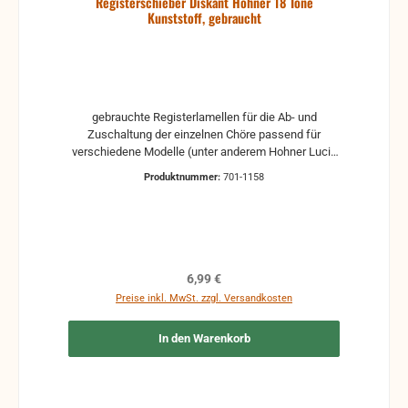
Registerschieber Diskant Hohner 18 Töne
Kunststoff, gebraucht
gebrauchte Registerlamellen für die Ab- und
Zuschaltung der einzelnen Chöre passend für
verschiedene Modelle (unter anderem Hohner Lucia
IV P) für 18 Tonlöcher aus Kunststoff, in der Mitte
Produktnummer:
701-1158
mit einem größeren Abstand von ca. 17,0 mm
gebrauchte Teile können optische Beschädigungen
haben, leichte Verformungen, Dellen oder Kratzer
Alle Teile sind auf Funktion geprüft. Bitte bei
Unklarheiten vorher Absprechen um Rücksendungen
zu vermeiden. Rücksendungen gehen auf Kosten
Regulärer Preis:
6,99 €
des Käufers.
Preise inkl. MwSt. zzgl. Versandkosten
In den Warenkorb