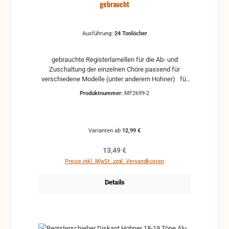
gebraucht
Ausführung:
24 Tonlöcher
gebrauchte Registerlamellen für die Ab- und
Zuschaltung der einzelnen Chöre passend für
verschiedene Modelle (unter anderem Hohner) für
23 oder 24 Tonlöcher aus Aluminium
Produktnummer:
MF2699-2
Varianten ab
12,99 €
Regulärer Preis:
13,49 €
Preise inkl. MwSt. zzgl. Versandkosten
Details