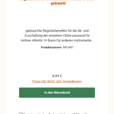
- gebraucht
gebrauchte Registerlamellen für die Ab- und
Zuschaltung der einzelnen Chöre passend für
Hohner Atlantic IV (kann für anderen Instrumenten
passen - bitte Technische Daten beachten) für 22
Produktnummer:
MF2447
Tonlöcher aus Kunststoff
Regulärer Preis:
8,99 €
Preise inkl. MwSt. zzgl. Versandkosten
In den Warenkorb