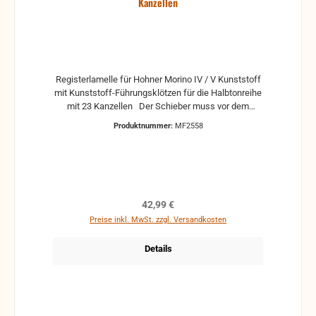
Kanzellen
Registerlamelle für Hohner Morino IV / V Kunststoff
mit Kunststoff-Führungsklötzen für die Halbtonreihe
mit 23 Kanzellen Der Schieber muss vor dem
Einbau auf die exakte Länge gebracht werden und
Produktnummer:
MF2558
das Führungsklötzchen aufgeklebt werden.
Regulärer Preis:
42,99 €
Preise inkl. MwSt. zzgl. Versandkosten
Details