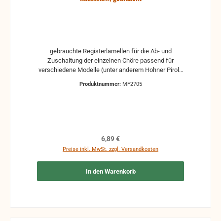
gebrauchte Registerlamellen für die Ab- und
Zuschaltung der einzelnen Chöre passend für
verschiedene Modelle (unter anderem Hohner Pirola
III) für 20 Tonlöcher aus Kunststoff, in der Mitte mit
Produktnummer:
MF2705
einem größeren Abstand von ca. 15,80 mm
Regulärer Preis:
6,89 €
Preise inkl. MwSt. zzgl. Versandkosten
In den Warenkorb