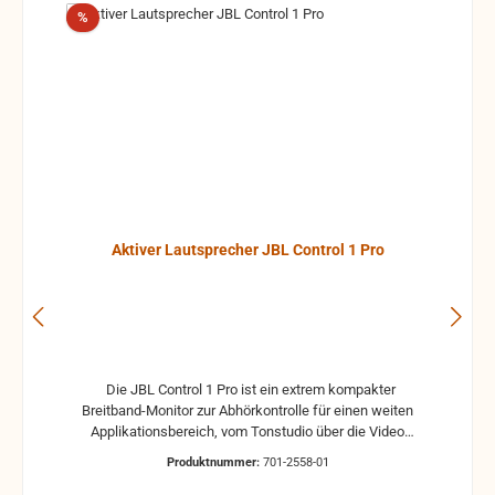
Rabatt
%
Aktiver Lautsprecher JBL Control 1 Pro
Die JBL Control 1 Pro ist ein extrem kompakter
Breitband-Monitor zur Abhörkontrolle für einen weiten
Applikationsbereich, vom Tonstudio über die Video
Postproduction bis zum Ü-Wagen und Rundfunkstudio.
Produktnummer:
701-2558-01
Für Beschallungs- und Rufanlagen in Restaurants, Hotels
und im audiovisuellen Bereich ist die JBL Control 1 Pro