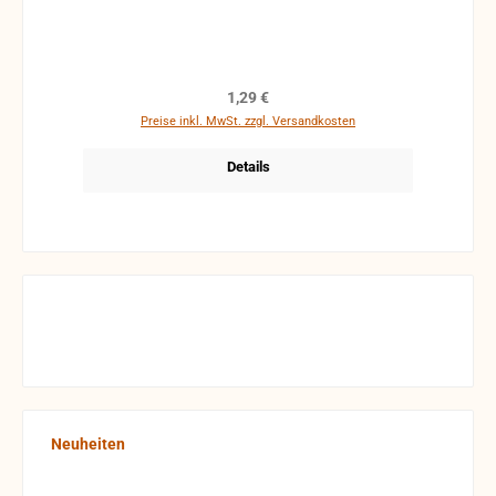
Regulärer Preis:
1,29 €
Preise inkl. MwSt. zzgl. Versandkosten
Details
Produktgalerie überspringen
Neuheiten