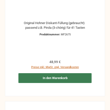
Original Hohner Diskant-Füllung (gebraucht)
passend z.B. Pirola (3-chörig) für 41 Tasten
Produktnummer:
MF2675
Regulärer Preis:
48,99 €
Preise inkl. MwSt. zzgl. Versandkosten
In den Warenkorb