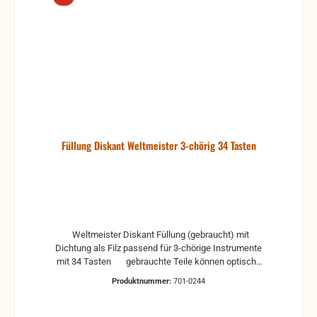
Füllung Diskant Weltmeister 3-chörig 34 Tasten
Weltmeister Diskant Füllung (gebraucht) mit
Dichtung als Filz passend für 3-chörige Instrumente
mit 34 Tasten gebrauchte Teile können optische
Beschädigungen haben, leichte Verformungen,
Produktnummer:
701-0244
Dellen oder Kratzer und sind kein Reklamationsgrund
Alle Teile sind auf Funktion geprüft. Bitte bei
Unklarheiten vorher Absprechen um Rücksendungen