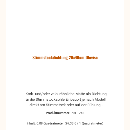
Stimmstockdichtung 20x40cm Olovisc
Kork- und/oder velourähnliche Matte als Dichtung
für die Stimmstocksohle Einbauort je nach Modell
direkt am Stimmstock oder auf der Fühlung
selbstklebend Maße: 200 x 400 mm Andere Maße
Produktnummer:
701-1246
auf Wunsch (gegen Aufpreis) (maximales Maß: 200
x 1500 mm)
Inhalt:
0.08 Quadratmeter
(97,38 € / 1 Quadratmeter)