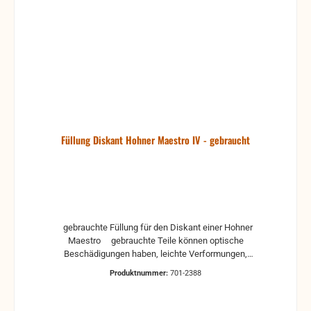
Füllung Diskant Hohner Maestro IV - gebraucht
gebrauchte Füllung für den Diskant einer Hohner
Maestro gebrauchte Teile können optische
Beschädigungen haben, leichte Verformungen,
Dellen oder Kratzer Alle Teile sind auf Funktion
Produktnummer:
701-2388
geprüft. Bitte bei Unklarheiten vorher Absprechen
um Rücksendungen zu vermeiden. Rücksendungen
gehen auf Kosten des Käufers.