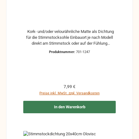
Kork- und/oder velourähnliche Matte als Dichtung
für die Stimmstocksohle Einbauort je nach Modell
direkt am Stimmstock oder auf der Fühlung
selbstklebend Maße: 200 x 450 mm Andere Maße
Produktnummer:
701-1247
auf Wunsch (gegen Aufpreis) (maximales Maß: 200
x 1500 mm)
Regulärer Preis:
7,99 €
Preise inkl. MwSt. zzgl. Versandkosten
In den Warenkorb