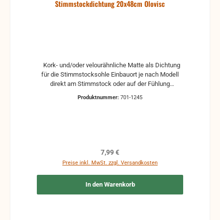
Stimmstockdichtung 20x48cm Olovisc
Kork- und/oder velourähnliche Matte als Dichtung
für die Stimmstocksohle Einbauort je nach Modell
direkt am Stimmstock oder auf der Fühlung
selbstklebend Maße: 200 x 480 mm Andere Maße
Produktnummer:
701-1245
auf Wunsch (gegen Aufpreis) (maximales Maß: 200
x 1500 mm)
Regulärer Preis:
7,99 €
Preise inkl. MwSt. zzgl. Versandkosten
In den Warenkorb