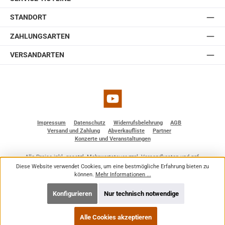
STANDORT
ZAHLUNGSARTEN
VERSANDARTEN
YouTube
Impressum
Datenschutz
Widerrufsbelehrung
AGB
Versand und Zahlung
Abverkaufliste
Partner
Konzerte und Veranstaltungen
Alle Preise inkl. gesetzl. Mehrwertsteuer zzgl.
Versandkosten
und ggf.
Nachnahmegebühren, wenn nicht anders angegeben.
Diese Website verwendet Cookies, um eine bestmögliche Erfahrung bieten zu
© 2026 BF - Dienstleistungen - Alle Rechte vorbehalten. Theme by
ThemeWare®
können.
Mehr Informationen ...
Konfigurieren
Nur technisch notwendige
Alle Cookies akzeptieren