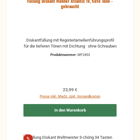
Füllung Diskant Hohner Atlantic IV, tiefe Töne -
gebraucht
Diskantfüllung mit Registerlamellenführungsprofil
für die tieferen Tönen mit Dichtung ohne Schrauben
Produktnummer:
MF2453
Regulärer Preis:
23,99 €
Preise inkl. MwSt. zzgl. Versandkosten
In den Warenkorb
Rabatt
%