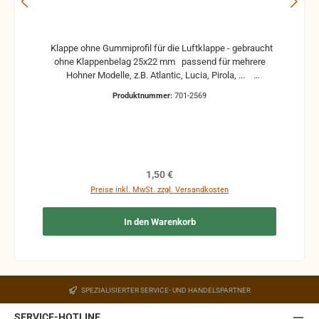
Klappe ohne Gummiprofil für die Luftklappe - gebraucht
ohne Klappenbelag 25x22 mm passend für mehrere
Hohner Modelle, z.B. Atlantic, Lucia, Pirola, ...
gebrauchte Teile können optische Beschädigungen
Produktnummer:
701-2569
haben, leichte Verformungen, Dellen oder Kratzer und sind
kein Reklamationsgrund Alle Teile sind auf Funktion
geprüft. Bitte bei Unklarheiten vorher Absprechen um
Rücksendungen zu vermeiden. Rücksendungen gehen auf
Kosten des Käufers. bei defekten Artikel kann die
Funktion nicht mehr gewährleistet werden und die
Regulärer Preis:
1,50 €
Produkte sind vom Umtausch ausgeschlossen.
Preise inkl. MwSt. zzgl. Versandkosten
In den Warenkorb
SPEZIALISIERTER SERVICE- UND HANDELSPARTNER
SERVICE-HOTLINE