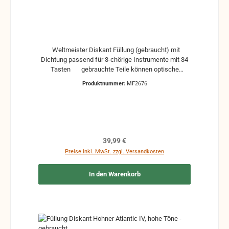
Weltmeister Diskant Füllung (gebraucht) mit
Dichtung passend für 3-chörige Instrumente mit 34
Tasten gebrauchte Teile können optische
Beschädigungen haben, leichte Verformungen,
Produktnummer:
MF2676
Dellen oder Kratzer und sind kein Reklamationsgrund
Alle Teile sind auf Funktion geprüft. Bitte bei
Unklarheiten vorher Absprechen um Rücksendungen
zu vermeiden. Rücksendungen gehen auf Kosten
des Käufers. bei defekten Artikel kann die Funktion
nicht mehr gewährleistet werden und die Produkte
Regulärer Preis:
39,99 €
sind vom Umtausch ausgeschlossen.
Preise inkl. MwSt. zzgl. Versandkosten
In den Warenkorb