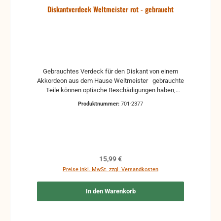
Diskantverdeck Weltmeister rot - gebraucht
Gebrauchtes Verdeck für den Diskant von einem
Akkordeon aus dem Hause Weltmeister gebrauchte
Teile können optische Beschädigungen haben,
leichte Verformungen, Dellen oder Kratzer und sind
Produktnummer:
701-2377
kein Reklamationsgrund Alle Teile sind auf Funktion
geprüft. Bitte bei Unklarheiten vorher Absprechen
um Rücksendungen zu vermeiden. Rücksendungen
gehen auf Kosten des Käufers. bei defekten Artikel
kann die Funktion nicht mehr gewährleistet werden
und die Produkte sind vom Umtausch
Regulärer Preis:
15,99 €
ausgeschlossen.
Preise inkl. MwSt. zzgl. Versandkosten
In den Warenkorb