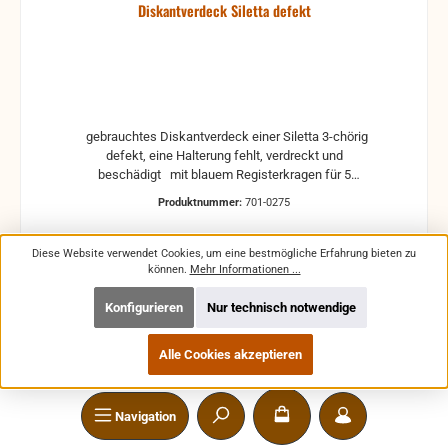
Diskantverdeck Siletta defekt
gebrauchtes Diskantverdeck einer Siletta 3-chörig
defekt, eine Halterung fehlt, verdreckt und
beschädigt mit blauem Registerkragen für 5
Registerdrücker gebrauchte Teile können optische
Produktnummer:
701-0275
Beschädigungen haben, leichte Verformungen,
Dellen oder Kratzer und sind kein Reklamationsgrund
Alle Teile sind auf Funktion geprüft. Bitte bei
Diese Website verwendet Cookies, um eine bestmögliche Erfahrung bieten zu
Unklarheiten vorher Absprechen um Rücksendungen
können.
Mehr Informationen ...
zu vermeiden. Rücksendungen gehen auf Kosten
des Käufers. bei defekten Artikel kann die Funktion
Konfigurieren
Nur technisch notwendige
Regulärer Preis:
9,99 €
nicht mehr gewährleistet werden und die Produkte
Preise inkl. MwSt. zzgl. Versandkosten
sind vom Umtausch ausgeschlossen.
Alle Cookies akzeptieren
In den Warenkorb
Navigation