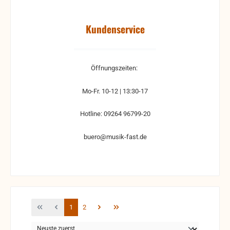
Kundenservice
Öffnungszeiten:
Mo-Fr. 10-12 | 13:30-17
Hotline: 09264 96799-20
buero@musik-fast.de
Seite
Seite
1
2