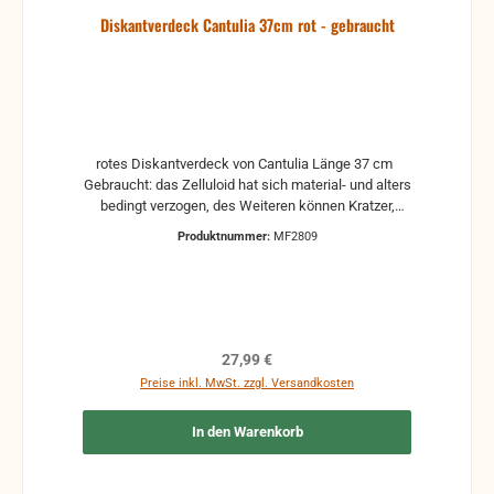
Diskantverdeck Cantulia 37cm rot - gebraucht
rotes Diskantverdeck von Cantulia Länge 37 cm
Gebraucht: das Zelluloid hat sich material- und alters
bedingt verzogen, des Weiteren können Kratzer,
Verformungen oder andere Gebrauchsspuren
Produktnummer:
MF2809
vorhanden sein.
Regulärer Preis:
27,99 €
Preise inkl. MwSt. zzgl. Versandkosten
In den Warenkorb