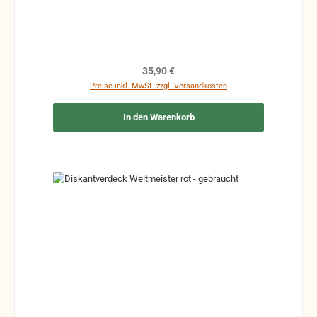
vorhanden sein.
Regulärer Preis:
35,90 €
Preise inkl. MwSt. zzgl. Versandkosten
In den Warenkorb