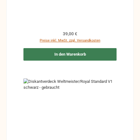
Beschädigungen haben Maße ca. Länge: 270 mm
Höhe: 135 mm
Regulärer Preis:
39,00 €
Preise inkl. MwSt. zzgl. Versandkosten
In den Warenkorb