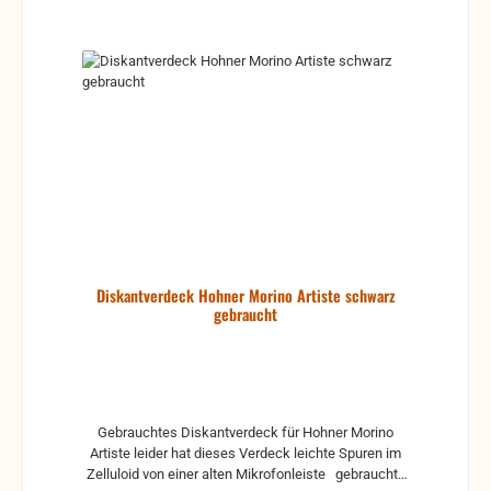
Rücknahme, da defekt und für die reguläre
Akkordeonreparatur unbrauchbar. gebrauchte Teile
können optische Beschädigungen haben, leichte
Verformungen, Dellen oder Kratzer und sind kein
Reklamationsgrund Alle Teile sind auf Funktion
geprüft. Bitte bei Unklarheiten vorher Absprechen
um Rücksendungen zu vermeiden. Rücksendungen
gehen auf Kosten des Käufers. bei defekten Artikel
kann die Funktion nicht mehr gewährleistet werden
und die Produkte sind vom Umtausch
ausgeschlossen.
Diskantverdeck Hohner Morino Artiste schwarz
gebraucht
Gebrauchtes Diskantverdeck für Hohner Morino
Artiste leider hat dieses Verdeck leichte Spuren im
Zelluloid von einer alten Mikrofonleiste gebrauchte