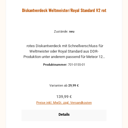
Diskantverdeck Weltmeister/Royal Standard V2 rot
Zustände:
neu
rotes Diskantverdeck mit Schnellverschluss für
Weltmeister oder Royal Standard aus DDR-
Produktion unter anderem passend für Meteor 120
Bass Neu Neuware, mit Markierungen und Emblem
Produktnummer:
701-0155-01
Neuwertig gebrauchtes Verdeck, ohne große
Kratzer und Dellen, leichte Gebrauchsspuren können
vorhanden sein, mit Verschlusshebeln Gebraucht
gebrauchtes Verdeck mit Gebrauchsspuren wie
Varianten ab
29,99 €
kleine Kratzer und leichte Dellen, leicht
verschmutztes Gitter, mit Verschlusshebeln Stark
Regulärer Preis:
139,99 €
gebraucht stark gebrauchter
Preise inkl. MwSt. zzgl. Versandkosten
Zustand, verschmutztes oder beschädigtes Gitter,
kleine bis mittlere Dellen, Kratzer, so wie
Details
Lackschäden sind vorhanden, aber Funktion ist
gegeben. Ggf. sollte das Verdeck neu lackiert
werden. mit defekten oder fehlenden