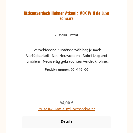
Diskantverdeck Hohner Atlantic VOX IV N de Luxe
schwarz
Zustand:
Defekt
verschiedene Zustände wählbar, je nach
Verfügbarkeit Neu Neuware, mit Schriftzug und
Emblem Neuwertig gebrauchtes Verdeck, ohne
große Kratzer und Dellen, leichte Gebrauchsspuren
Produktnummer:
701-1181-05
können vorhanden sein, mit Schriftzug und Emblem
Gebraucht gebrauchtes Verdeck mit
Gebrauchsspuren wie kleine Kratzer und leichte
Dellen, leicht verschmutzte Gaze ohne Schriftzug
und Emblem Stark gebraucht stark gebrauchter
Zustand, ohne Schriftzüge und Embleme,
Regulärer Preis:
94,00 €
verschmutze oder beschädigte Gaze, kleine bis
Preise inkl. MwSt. zzgl. Versandkosten
mittlere Dellen, Kratzer, so wie Lackschäden sind
vorhanden, aber Funktion ist gegeben. Ggf. sollte
Details
das Verdeck neu lackiert werden. Defekt defekt,
ohne Schriftzüge und Embleme, starke Kratzer und