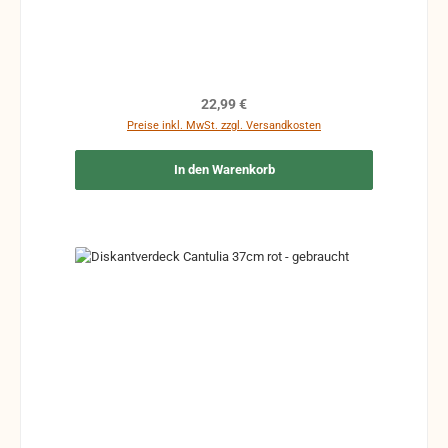
verzogen, des Weiteren können Kratzer,
Verformungen oder andere Gebrauchsspuren
vorhanden sein.
Regulärer Preis:
22,99 €
Preise inkl. MwSt. zzgl. Versandkosten
In den Warenkorb