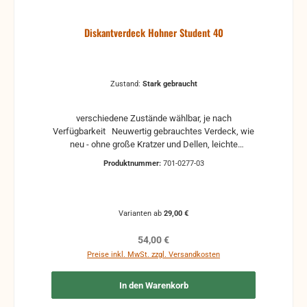
Diskantverdeck Hohner Student 40
Zustand:
Stark gebraucht
verschiedene Zustände wählbar, je nach
Verfügbarkeit Neuwertig gebrauchtes Verdeck, wie
neu - ohne große Kratzer und Dellen, leichte
Gebrauchsspuren können vorhanden sein,
Produktnummer:
701-0277-03
Gebraucht gebrauchtes Verdeck mit
Gebrauchsspuren wie kleine Kratzer und leichte
Dellen, Stark gebraucht stark gebrauchter
Zustand, Kratzer und Dellen vorhanden, weitere
Varianten ab
29,00 €
Beschädigungen - aber funktionstüchtig Defekt
defekt, starke Kratzer und Lackschäden, wie auch
Regulärer Preis:
54,00 €
mehrere (unteranderem starke) Dellen und
Preise inkl. MwSt. zzgl. Versandkosten
Verformungen, Ausrisse und Löcher Funktion kann
nicht gewährleistet werden Für Bastler, zum
In den Warenkorb
Herrichten oder auch für anderweitige
Verwendungen (frei nach Belieben) Keine