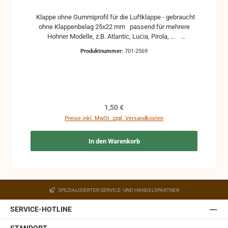
Klappe ohne Gummiprofil für die Luftklappe - gebraucht
ohne Klappenbelag 25x22 mm passend für mehrere
Hohner Modelle, z.B. Atlantic, Lucia, Pirola, ...
gebrauchte Teile können optische Beschädigungen
Produktnummer:
701-2569
haben, leichte Verformungen, Dellen oder Kratzer und sind
kein Reklamationsgrund Alle Teile sind auf Funktion
geprüft. Bitte bei Unklarheiten vorher Absprechen um
Rücksendungen zu vermeiden. Rücksendungen gehen auf
Kosten des Käufers. bei defekten Artikel kann die
Funktion nicht mehr gewährleistet werden und die
Regulärer Preis:
1,50 €
Produkte sind vom Umtausch ausgeschlossen.
Preise inkl. MwSt. zzgl. Versandkosten
In den Warenkorb
SPEZIALISIERTER SERVICE- UND HANDELSPARTNER
SERVICE-HOTLINE