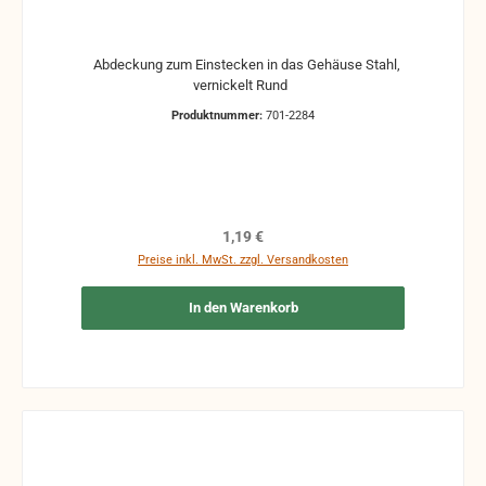
Abdeckung zum Einstecken in das Gehäuse Stahl,
vernickelt Rund
Produktnummer:
701-2284
Regulärer Preis:
1,19 €
Preise inkl. MwSt. zzgl. Versandkosten
In den Warenkorb