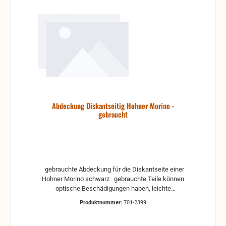
Abdeckung Diskantseitig Hohner Morino -
gebraucht
gebrauchte Abdeckung für die Diskantseite einer
Hohner Morino schwarz gebrauchte Teile können
optische Beschädigungen haben, leichte
Verformungen, Dellen oder Kratzer Alle Teile sind auf
Produktnummer:
701-2399
Funktion geprüft. Bitte bei Unklarheiten vorher
Absprechen um Rücksendungen zu vermeiden.