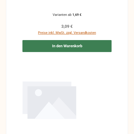
Varianten ab
1,69 €
Regulärer Preis:
3,09 €
Preise inkl. MwSt. zzgl. Versandkosten
In den Warenkorb