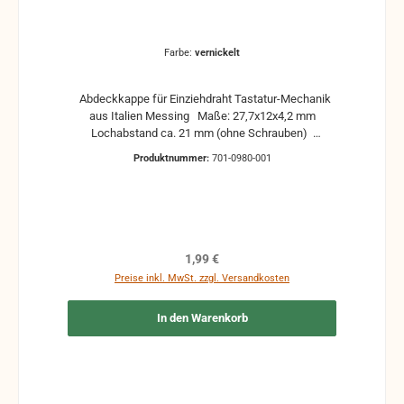
Farbe:
vernickelt
Abdeckkappe für Einziehdraht Tastatur-Mechanik
aus Italien Messing Maße: 27,7x12x4,2 mm
Lochabstand ca. 21 mm (ohne Schrauben)
Farbenauswahl vernickelt goldfarben verchromt
Produktnummer:
701-0980-001
Regulärer Preis:
1,99 €
Preise inkl. MwSt. zzgl. Versandkosten
In den Warenkorb