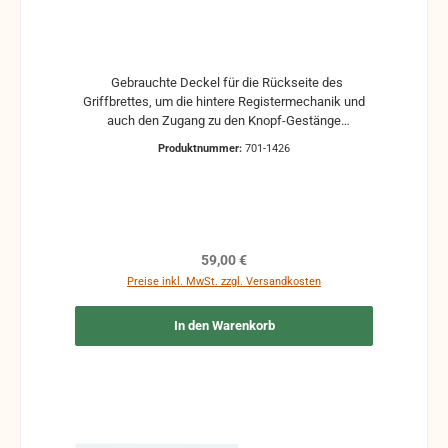
Gebrauchte Deckel für die Rückseite des
Griffbrettes, um die hintere Registermechanik und
auch den Zugang zu den Knopf-Gestänge
abzudecken. Mit Aussparungen für Daumenregister
Produktnummer:
701-1426
Dellen und Kratzer können vorhanden sein
Regulärer Preis:
59,00 €
Preise inkl. MwSt. zzgl. Versandkosten
In den Warenkorb