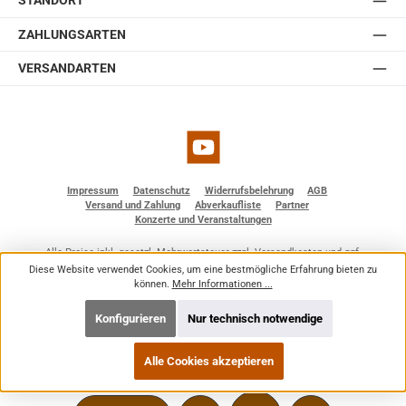
STANDORT
ZAHLUNGSARTEN
VERSANDARTEN
YouTube
Impressum
Datenschutz
Widerrufsbelehrung
AGB
Versand und Zahlung
Abverkaufliste
Partner
Konzerte und Veranstaltungen
Alle Preise inkl. gesetzl. Mehrwertsteuer zzgl.
Versandkosten
und ggf.
Nachnahmegebühren, wenn nicht anders angegeben.
Diese Website verwendet Cookies, um eine bestmögliche Erfahrung bieten zu
© 2026 BF - Dienstleistungen - Alle Rechte vorbehalten. Theme by
ThemeWare®
können.
Mehr Informationen ...
Konfigurieren
Nur technisch notwendige
Alle Cookies akzeptieren