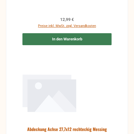
Rücksendungen gehen auf Kosten des Käufers.
Regulärer Preis:
12,99 €
Preise inkl. MwSt. zzgl. Versandkosten
In den Warenkorb
Abdeckung Achse 27,7x12 rechteckig Messing