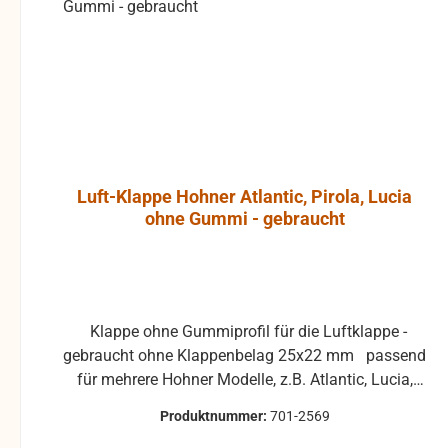
kann, ohne unliebsame
werden und 
Bildstörungen zu
sind vom
verursachen. Das Gehäuse
der JBL Control 1 Pro
besteht aus
hochverdichtetem
Polypropylenschaum, der
hohe Resonanzarmut
Luft-Klappe Hohner Atlantic, Pirola, Lucia
ermöglicht. Ein
ohne Gummi - gebraucht
umfangreiches Angebot an
optionalem
Montagezubehör erlaubt
Wandmontage und die
exakte Anbringung und
Klappe ohne Gummiprofil für die Luftklappe -
Ausrichtung des Monitors.
gebraucht ohne Klappenbelag 25x22 mm passend
Ein Wandhalter ist in der
für mehrere Hohner Modelle, z.B. Atlantic, Lucia,
JBL Control 1 Pro-WH
Pirola, ... gebrauchte Teile können optische
integriert. Der Halter ist mit
Produktnummer:
701-2569
Beschädigungen haben, leichte Verformungen,
einem Kugelgelenk