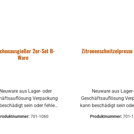
schenausgießer 2er-Set B-
Zitronenschnitzelpresse
Ware
Neuware aus Lager- oder
tsauflösung Verpackung
Geschäftsauflösung Verpackung
beschädigt sein oder fehlen.
kann beschädigt sein oder
zer und kleine Lagerspuren
Kratzer und kleine Lage
Produktnummer:
701-1060
Produktnummer:
701-
n zwar vorhanden sein, aber
können zwar vorhanden se
rächtigen die Funktion nicht.
beeinträchtigen die Funkti