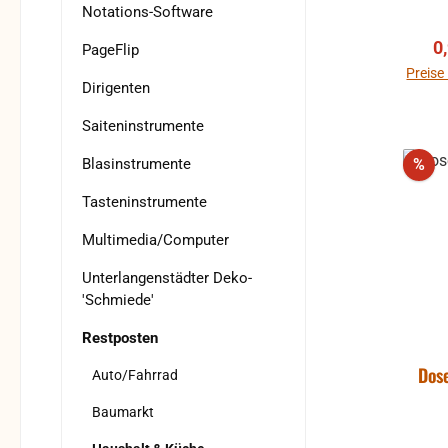
Notations-Software
V
0
PageFlip
Preise
Dirigenten
Saiteninstrumente
Rab
Blasinstrumente
%
Tasteninstrumente
Multimedia/Computer
Unterlangenstädter Deko-
'Schmiede'
Restposten
Dos
Auto/Fahrrad
Baumarkt