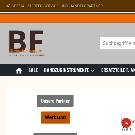
SPEZIALISIERTER SERVICE- UND HANDELSPARTNER
 Hauptinhalt springen
Zur Suche springen
Zur Hauptnavigation springen
SALE
HANDZUGINSTRUMENTE
ERSATZTEILE F.
Unsere Partner
Werkstatt
Rab
%