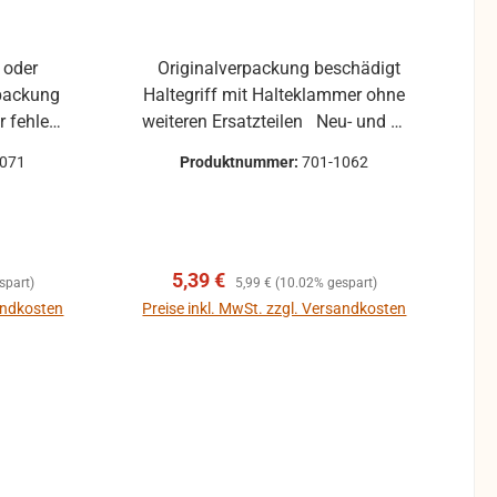
Originalverpackung beschädigt
Haltegriff mit Halteklammer ohne
 fehlen.
weiteren Ersatzteilen Neu- und B-
rspuren
Ware aus Lager- oder
1071
Produktnummer:
701-1062
in, aber
Geschäftsauflösung Verpackung
on nicht.
kann beschädigt sein oder fehlen.
Kratzer und kleine Lagerspuren
können zwar vorhanden sein, aber
Verkaufspreis:
Regulärer Preis:
5,39 €
beeinträchtigen die Funktion nicht.
spart)
5,99 €
(10.02% gespart)
sandkosten
Preise inkl. MwSt. zzgl. Versandkosten
b
In den Warenkorb