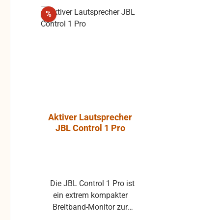
Rabatt
%
Aktiver Lautsprecher
Luft-Kla
JBL Control 1 Pro
Atlantic, P
ohne Gummi
Die JBL Control 1 Pro ist
Klappe ohne Gummiprofil
ein extrem kompakter
für die L
Breitband-Monitor zur
gebraucht 
Abhörkontrolle für einen
Klappenbelag 25x22 