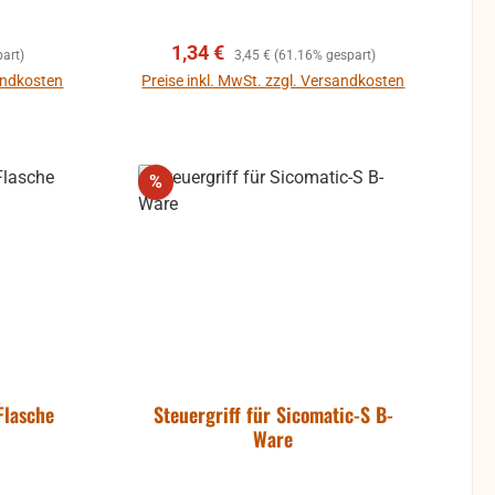
Verkaufspreis:
Regulärer Preis:
1,34 €
art)
3,45 €
(61.16% gespart)
sandkosten
Preise inkl. MwSt. zzgl. Versandkosten
b
In den Warenkorb
Rabatt
%
Flasche
Steuergriff für Sicomatic-S B-
Ware