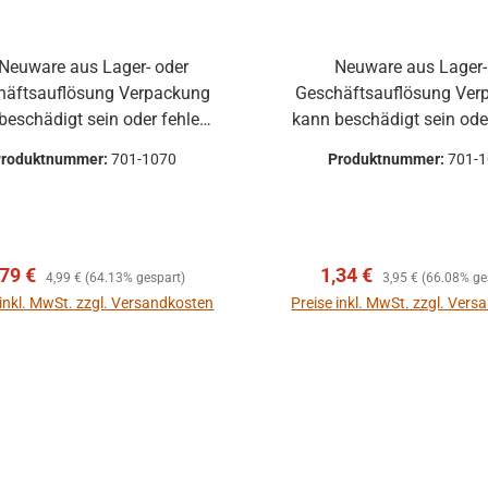
Neuware aus Lager- oder
tsauflösung Verpackung
Geschäftsauflösung Verpackung
beschädigt sein oder fehlen.
kann beschädigt sein oder
zer und kleine Lagerspuren
Kratzer und kleine Lage
Produktnummer:
701-1070
Produktnummer:
701-
n zwar vorhanden sein, aber
können zwar vorhanden se
rächtigen die Funktion nicht.
beeinträchtigen die Funkti
erkaufspreis:
Regulärer Preis:
Verkaufspreis:
Regulärer Preis:
,79 €
1,34 €
4,99 €
(64.13% gespart)
3,95 €
(66.08% ge
 inkl. MwSt. zzgl. Versandkosten
Preise inkl. MwSt. zzgl. Ver
In den Warenkorb
In den Warenkor