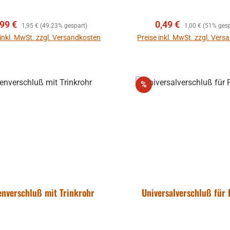
erkaufspreis:
Regulärer Preis:
Verkaufspreis:
Regulärer Preis:
,99 €
0,49 €
1,95 €
(49.23% gespart)
1,00 €
(51% gesp
 inkl. MwSt. zzgl. Versandkosten
Preise inkl. MwSt. zzgl. Ver
In den Warenkorb
In den Warenkor
att
Rabatt
%
enverschluß mit Trinkrohr
Universalverschluß für 