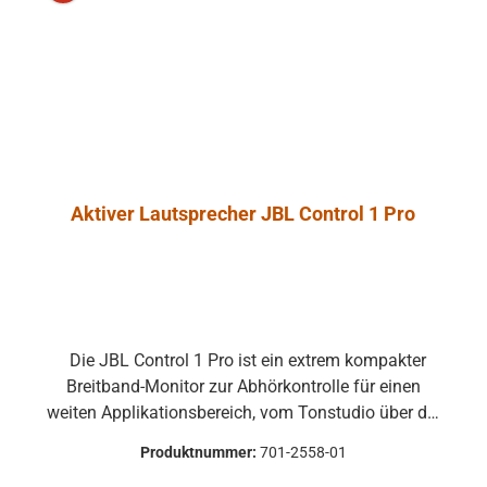
die Produkte
 Umtausch
ausgeschlossen.
Aktiver Lautsprecher JBL Control 1 Pro
Die JBL Control 1 Pro ist ein extrem kompakter
Breitband-Monitor zur Abhörkontrolle für einen
weiten Applikationsbereich, vom Tonstudio über die
Video Postproduction bis zum Ü-Wagen und
Produktnummer:
701-2558-01
Rundfunkstudio. Für Beschallungs- und