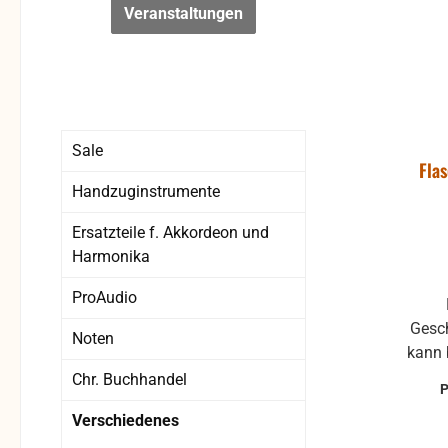
Veranstaltungen
Sale
Fla
Handzuginstrumente
Ersatzteile f. Akkordeon und
Harmonika
ProAudio
Neuware aus Lager- oder
Geschäf
Noten
kann 
Krat
Chr. Buchhandel
könne
Verschiedenes
beeint