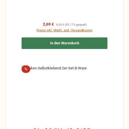
beeinträchtigen die Funktion nicht.
Verkaufspreis:
Regulärer Preis:
2,69 €
6,00 €
(55.17% gespart)
Preise inkl. MwSt. zzgl. Versandkosten
In den Warenkorb
Rabatt
%