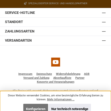
SPEZIALISIERTER SERVICE- UND HANDELSPARTNER
welches in der Wandplatte des Halters eingebaut ist.
Somit lässt sich die JBL Control 1 Pro auch ohne optionale
SERVICE-HOTLINE
Zubehörteile einfach und schnell installieren. Sie ist
erhältlich in weiß und schwarz.
STANDORT
ZAHLUNGSARTEN
VERSANDARTEN
YouTube
Impressum
Datenschutz
Widerrufsbelehrung
AGB
Versand und Zahlung
Abverkaufliste
Partner
Konzerte und Veranstaltungen
Alle Preise inkl. gesetzl. Mehrwertsteuer zzgl.
Versandkosten
und ggf.
Nachnahmegebühren, wenn nicht anders angegeben.
Diese Website verwendet Cookies, um eine bestmögliche Erfahrung bieten zu
© 2026 BF - Dienstleistungen - Alle Rechte vorbehalten. Theme by
ThemeWare®
können.
Mehr Informationen ...
Konfigurieren
Nur technisch notwendige