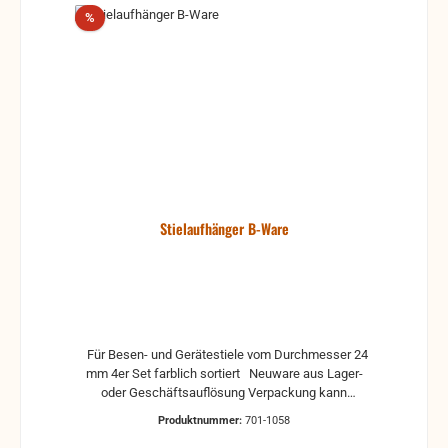
Rabatt
%
Stielaufhänger B-Ware
Für Besen- und Gerätestiele vom Durchmesser 24
mm 4er Set farblich sortiert Neuware aus Lager-
oder Geschäftsauflösung Verpackung kann
beschädigt sein oder fehlen. Kratzer und kleine
Produktnummer:
701-1058
Lagerspuren können zwar vorhanden sein, aber