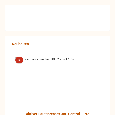
Produktgalerie überspringen
Neuheiten
Rabatt
%
Aktiver Lautsprecher JBL Control 1 Pro