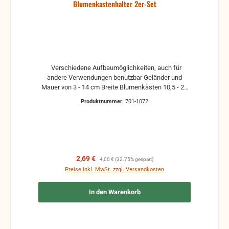
Blumenkastenhalter 2er-Set
Verschiedene Aufbaumöglichkeiten, auch für
andere Verwendungen benutzbar Geländer und
Mauer von 3 - 14 cm Breite Blumenkästen 10,5 - 21
cm Breite Wetterfeste Kunststoffbefestigung
Produktnummer:
701-1072
Neuware aus Lager- oder Geschäftsauflösung
Verpackung kann beschädigt sein oder fehlen.
Kratzer und kleine Lagerspuren können zwar
vorhanden sein, aber beeinträchtigen die Funktion
nicht.
Verkaufspreis:
Regulärer Preis:
2,69 €
4,00 €
(32.75% gespart)
Preise inkl. MwSt. zzgl. Versandkosten
In den Warenkorb