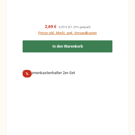
Verkaufspreis:
Regulärer Preis:
2,69 €
6,95 €
(61.29% gespart)
Preise inkl. MwSt. zzgl. Versandkosten
In den Warenkorb
Rabatt
%