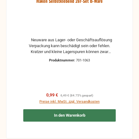
Haken Selbstklebend 2er-Set B-Ware
Neuware aus Lager- oder Geschäftsauflösung
Verpackung kann beschädigt sein oder fehlen.
Kratzer und kleine Lagerspuren können zwar
vorhanden sein, aber beeinträchtigen die Funktion
Produktnummer:
701-1063
nicht.
Verkaufspreis:
Regulärer Preis:
0,99 €
6,49 €
(84.75% gespart)
Preise inkl. MwSt. zzgl. Versandkosten
In den Warenkorb