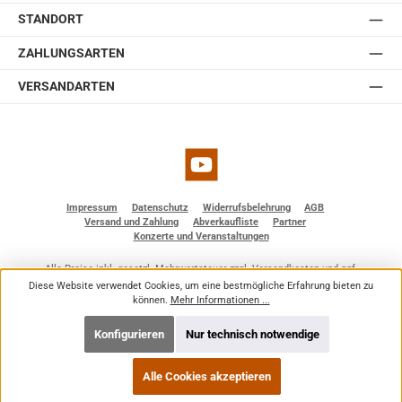
erhältlich in weiß und schwarz.
STANDORT
ZAHLUNGSARTEN
VERSANDARTEN
YouTube
Impressum
Datenschutz
Widerrufsbelehrung
AGB
Versand und Zahlung
Abverkaufliste
Partner
Konzerte und Veranstaltungen
Alle Preise inkl. gesetzl. Mehrwertsteuer zzgl.
Versandkosten
und ggf.
Nachnahmegebühren, wenn nicht anders angegeben.
Diese Website verwendet Cookies, um eine bestmögliche Erfahrung bieten zu
© 2026 BF - Dienstleistungen - Alle Rechte vorbehalten. Theme by
ThemeWare®
können.
Mehr Informationen ...
Konfigurieren
Nur technisch notwendige
Alle Cookies akzeptieren