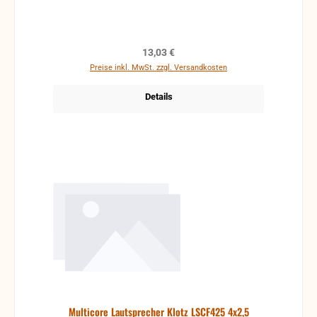
Regulärer Preis:
13,03 €
Preise inkl. MwSt. zzgl. Versandkosten
Details
Multicore Lautsprecher Klotz LSCF425 4x2,5