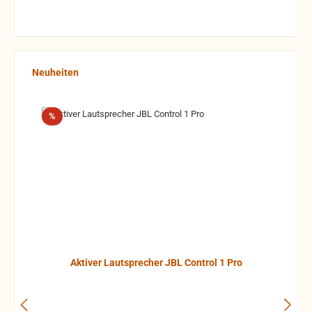
Produktgalerie überspringen
Neuheiten
Rabatt
%
Aktiver Lautsprecher JBL Control 1 Pro