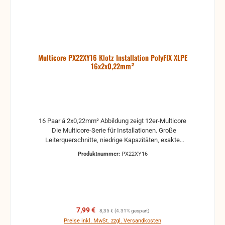
Multicore PX22XY16 Klotz Installation PolyFIX XLPE
16x2x0,22mm²
16 Paar á 2x0,22mm² Abbildung zeigt 12er-Multicore
Die Multicore-Serie für Installationen. Große
Leiterquerschnitte, niedrige Kapazitäten, exakte
Paarverseilungen und eine doppelte Schirmung
Produktnummer:
PX22XY16
(foliengeschirmte Paare plus Gesamtfolienschirm)
sorgen für eine verzerrungsfreie und störsichere
Übertragung von analogen Audiosignalen. Bei der
neuesten Generation des Kabels wird eine
Aderisolation aus vernetztem Polyethylen verwendet
und so das Schrumpfen während des Lötvorganges
Verkaufspreis:
Regulärer Preis:
7,99 €
8,35 €
(4.31% gespart)
nahezu ausgeschlossen. Der widerstandsfähige
Preise inkl. MwSt. zzgl. Versandkosten