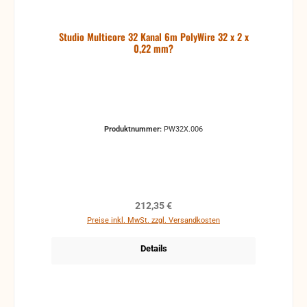
Studio Multicore 32 Kanal 6m PolyWire 32 x 2 x
0,22 mm?
Produktnummer:
PW32X.006
Regulärer Preis:
212,35 €
Preise inkl. MwSt. zzgl. Versandkosten
Details