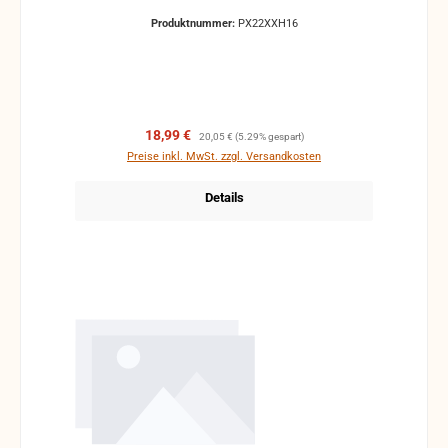
Produktnummer:
PX22XXH16
Verkaufspreis:
Regulärer Preis:
18,99 €
20,05 €
(5.29% gespart)
Preise inkl. MwSt. zzgl. Versandkosten
Details