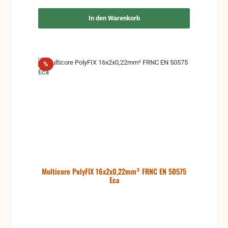
PVC-Außenmantel ermöglicht ein problemloses
Einziehen in Kabelschächte.
In den Warenkorb
Rabatt
%
Multicore PolyFIX 16x2x0,22mm² FRNC EN 50575
Eca