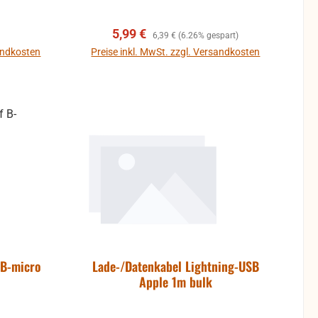
reis:
Verkaufspreis:
Regulärer Preis:
5,99 €
6,39 €
(6.26% gespart)
sandkosten
Preise inkl. MwSt. zzgl. Versandkosten
b
In den Warenkorb
 B-micro
Lade-/Datenkabel Lightning-USB
Apple 1m bulk