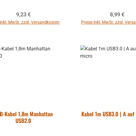
einen höheren Schutz Vergoldete
Kontakte USB A - microUSB B,
Regulärer Preis:
Regulärer P
9,23 €
8,99 €
schwarz
 inkl. MwSt. zzgl. Versandkosten
Preise inkl. MwSt. zzgl. Ver
In den Warenkorb
In den Warenkor
att
B-Kabel 1,8m Manhattan
Kabel 1m USB3.0 | A auf
USB2.0