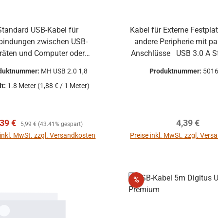
Standard USB-Kabel für
Kabel für Externe Festpla
bindungen zwischen USB-
andere Peripherie mit p
räten und Computer oder
Anschlüsse USB 3.0 A Stecker ->
ebooks wie z.B. Audio
USB 3.0 B-Micro Ste
duktnummer:
MH USB 2.0 1,8
Produktnummer:
501
faces, Drucker, Scanner, ...
Kabellänge: 1m
lt:
1.8 Meter
(1,88 € / 1 Meter)
Stecker: USB A - USB B silber
erkaufspreis:
Regulärer Preis:
Regulärer P
,39 €
4,39 €
5,99 €
(43.41% gespart)
 inkl. MwSt. zzgl. Versandkosten
Preise inkl. MwSt. zzgl. Ver
In den Warenkorb
In den Warenkor
Rabatt
%