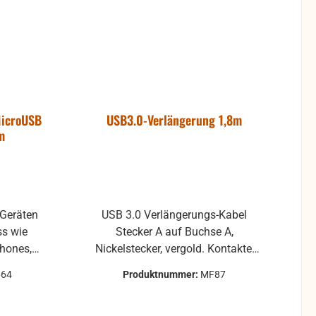
MicroUSB
USB3.0-Verlängerung 1,8m
m
-Geräten
USB 3.0 Verlängerungs-Kabel
wie
Stecker A auf Buchse A,
hones,
Nickelstecker, vergold. Kontakte,
e mit
bulk bis 5GB/s, Kabellitze 100%
664
Produktnummer:
MF87
s, etc.
Kupfer
bel für