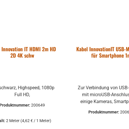
 Innovation IT HDMI 2m HD
Kabel InnovationIT USB-
2D 4K schw
für Smartphone 1
schwarz, Highspeed, 1080p
Zur Verbindung von USB
Full HD,
mit microUSB-Anschluss 
einige Kameras, Smartp
Produktnummer:
200649
Akkubetriebene Gerät
Produktnummer:
200
entsprechenden Anschlus
alt:
2 Meter
(4,62 € / 1 Meter)
Doppelabgeschirmtes Ka