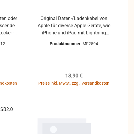
tten oder
Original Daten-/Ladenkabel von
assende
Apple für diverse Apple Geräte, wie
iPhone und iPad mit Lightning
cker
bulk = ohne Verkaufsverpackung
612
Produktnummer:
MF2594
reis:
Regulärer Preis:
13,90 €
sandkosten
Preise inkl. MwSt. zzgl. Versandkosten
b