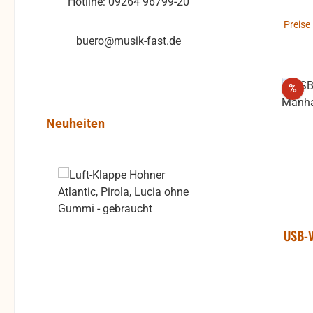
Hotline: 09264 96799-20
Preise
buero@musik-fast.de
Rab
%
Produktgalerie überspringen
Neuheiten
Rabatt
%
USB-V