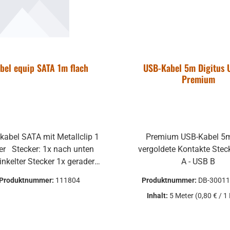
bel equip SATA 1m flach
USB-Kabel 5m Digitus 
Premium
kabel SATA mit Metallclip 1
Premium USB-Kabel 5m
nach unten
vergoldete Kontakte Stecker: USB
elter Stecker 1x gerader
A - USB B
ur solange
Produktnummer:
111804
Produktnummer:
DB-30011
Vorrat reicht!
Inhalt:
5 Meter
(0,80 € / 1