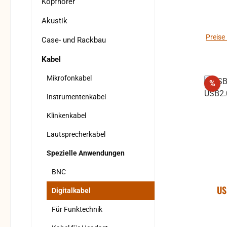
Kopfhörer
Akustik
Preise
Case- und Rackbau
Kabel
Mikrofonkabel
Rab
%
Instrumentenkabel
Klinkenkabel
Lautsprecherkabel
Spezielle Anwendungen
BNC
US
Digitalkabel
Für Funktechnik