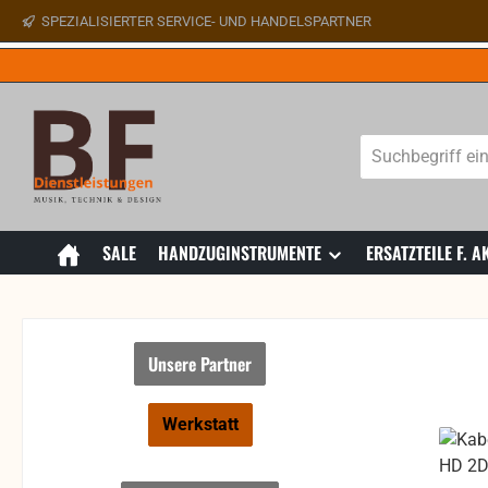
SPEZIALISIERTER SERVICE- UND HANDELSPARTNER
 Hauptinhalt springen
Zur Suche springen
Zur Hauptnavigation springen
SALE
HANDZUGINSTRUMENTE
ERSATZTEILE F.
Unsere Partner
Werkstatt