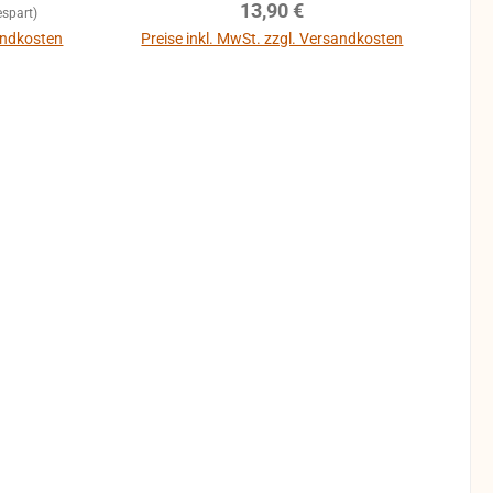
Regulärer Preis:
13,90 €
spart)
sandkosten
Preise inkl. MwSt. zzgl. Versandkosten
b