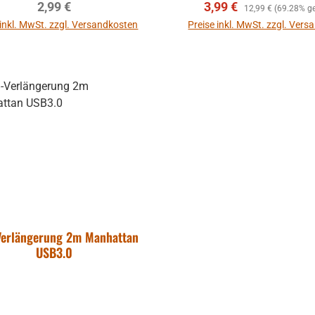
Regulärer Preis:
Verkaufspreis:
Regulärer Preis:
2,99 €
3,99 €
12,99 €
(69.28% ge
 inkl. MwSt. zzgl. Versandkosten
Preise inkl. MwSt. zzgl. Ver
In den Warenkorb
In den Warenkor
att
erlängerung 2m Manhattan
USB3.0