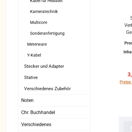
Kabel für Headset
Kameratechnik
Multicore
Ver
Ge
Sonderanfertigung
Not
Pro
Meterware
Inter
Inha
Y-Kabel
Stecker und Adapter
V
3
Stative
Preise
Verschiedenes Zubehör
Noten
Chr. Buchhandel
Verschiedenes