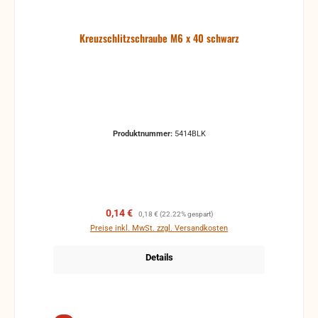
Kreuzschlitzschraube M6 x 40 schwarz
Produktnummer:
5414BLK
Verkaufspreis:
Regulärer Preis:
0,14 €
0,18 €
(22.22% gespart)
Preise inkl. MwSt. zzgl. Versandkosten
Details