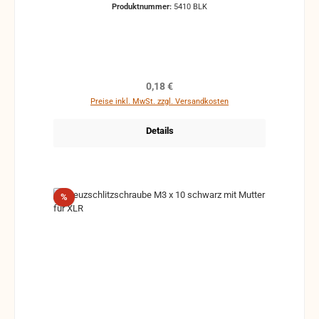
Produktnummer:
5410 BLK
Regulärer Preis:
0,18 €
Preise inkl. MwSt. zzgl. Versandkosten
Details
Rabatt
%