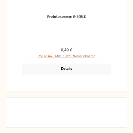
Produktnummer:
5410BLK
Regulärer Preis:
0,49 €
Preise inkl. MwSt. zzgl. Versandkosten
Details