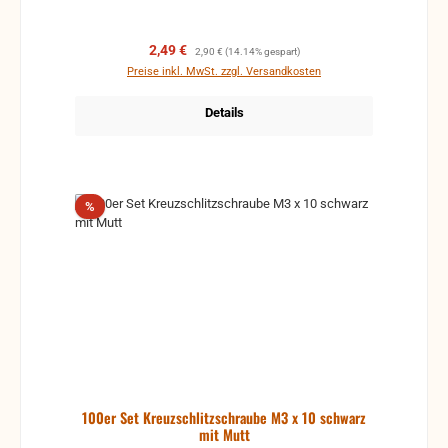
Verkaufspreis:
Regulärer Preis:
2,49 €
2,90 €
(14.14% gespart)
Preise inkl. MwSt. zzgl. Versandkosten
Details
Rabatt
%
100er Set Kreuzschlitzschraube M3 x 10 schwarz
mit Mutt