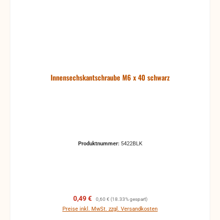
Innensechskantschraube M6 x 40 schwarz
Produktnummer:
5422BLK
Verkaufspreis:
Regulärer Preis:
0,49 €
0,60 €
(18.33% gespart)
Preise inkl. MwSt. zzgl. Versandkosten