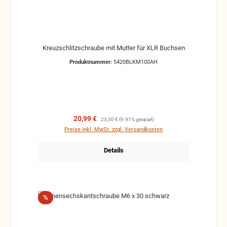
Kreuzschlitzschraube mit Mutter für XLR Buchsen
Produktnummer:
5420BLKM100AH
Verkaufspreis:
Regulärer Preis:
20,99 €
23,30 €
(9.91% gespart)
Preise inkl. MwSt. zzgl. Versandkosten
Details
Rabatt
%