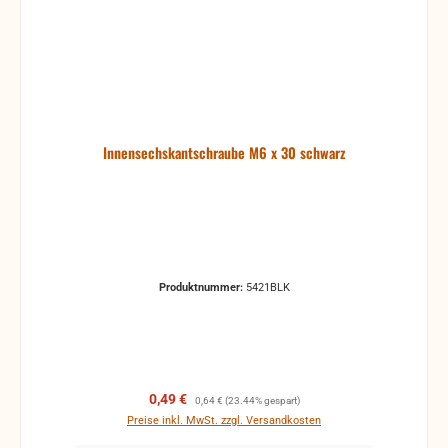
Innensechskantschraube M6 x 30 schwarz
Produktnummer:
5421BLK
Verkaufspreis:
Regulärer Preis:
0,49 €
0,64 €
(23.44% gespart)
Preise inkl. MwSt. zzgl. Versandkosten