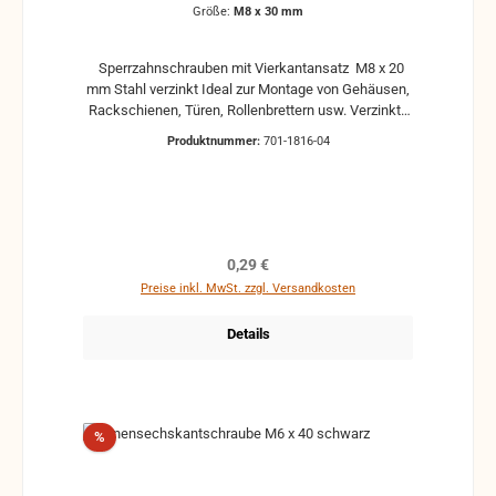
Größe:
M8 x 30 mm
Sperrzahnschrauben mit Vierkantansatz M8 x 20
mm Stahl verzinkt Ideal zur Montage von Gehäusen,
Rackschienen, Türen, Rollenbrettern usw. Verzinkte
Schraube mit integriertem Zahnkranz sowie U-
Produktnummer:
701-1816-04
Scheibe zur einfachen Montage von Unterbaurollen.
Regulärer Preis:
0,29 €
Preise inkl. MwSt. zzgl. Versandkosten
Details
Rabatt
%