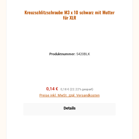
Kreuzschlitzschraube M3 x 10 schwarz mit Mutter
für XLR
Produktnummer:
5420BLK
Verkaufspreis:
Regulärer Preis:
0,14 €
0,18 €
(22.22% gespart)
Preise inkl. MwSt. zzgl. Versandkosten
Details