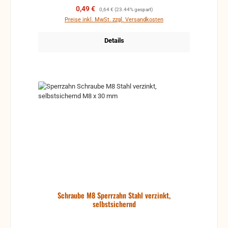
Verkaufspreis:
Regulärer Preis:
0,49 €
0,64 €
(23.44% gespart)
Preise inkl. MwSt. zzgl. Versandkosten
Details
Schraube M8 Sperrzahn Stahl verzinkt,
selbstsichernd