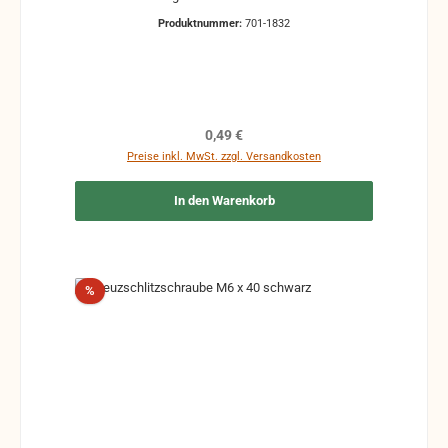
Produktnummer:
701-1832
Regulärer Preis:
0,49 €
Preise inkl. MwSt. zzgl. Versandkosten
In den Warenkorb
Rabatt
%