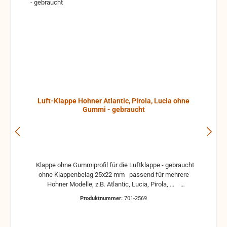
Luft-Klappe Hohner Atlantic, Pirola, Lucia ohne
Gummi - gebraucht
Klappe ohne Gummiprofil für die Luftklappe - gebraucht
ohne Klappenbelag 25x22 mm passend für mehrere
Hohner Modelle, z.B. Atlantic, Lucia, Pirola, ...
gebrauchte Teile können optische Beschädigungen
Produktnummer:
701-2569
haben, leichte Verformungen, Dellen oder Kratzer und sind
kein Reklamationsgrund Alle Teile sind auf Funktion
geprüft. Bitte bei Unklarheiten vorher Absprechen um