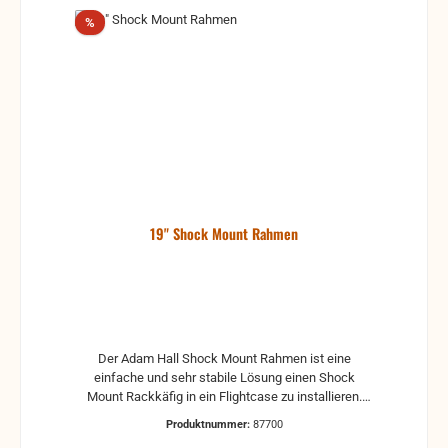
Rabatt
%
19" Shock Mount Rahmen
Der Adam Hall Shock Mount Rahmen ist eine
einfache und sehr stabile Lösung einen Shock
Mount Rackkäfig in ein Flightcase zu installieren.
Man benötigt dazu vier einzelne Winkelelemente, die
Produktnummer:
87700
sich wiederrum Paarweise miteinander verbinden