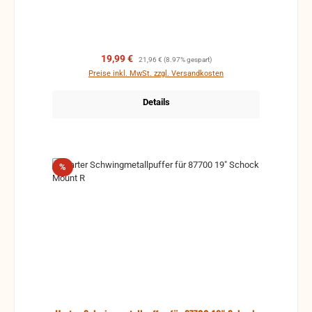
Verkaufspreis:
Regulärer Preis:
19,99 €
21,96 €
(8.97% gespart)
Preise inkl. MwSt. zzgl. Versandkosten
Details
Rabatt
%