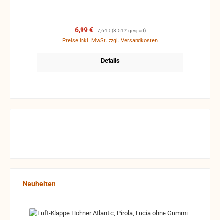
Verkaufspreis:
Regulärer Preis:
6,99 €
7,64 €
(8.51% gespart)
Preise inkl. MwSt. zzgl. Versandkosten
Details
Produktgalerie überspringen
Neuheiten