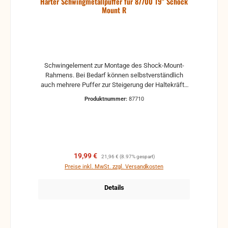
Harter Schwingmetallpuffer für 87700 19" Schock
Mount R
Schwingelement zur Montage des Shock-Mount-
Rahmens. Bei Bedarf können selbstverständlich
auch mehrere Puffer zur Steigerung der Haltekräfte
montiert werden.
Produktnummer:
87710
Verkaufspreis:
Regulärer Preis:
19,99 €
21,96 €
(8.97% gespart)
Preise inkl. MwSt. zzgl. Versandkosten
Details