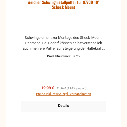
Weicher Schwingmetallpuffer für 87700 19"
Schock Mount
Schwingelement zur Montage des Shock-Mount-
Rahmens. Bei Bedarf können selbstverständlich
auch mehrere Puffer zur Steigerung der Haltekräfte
montiert werden.
Produktnummer:
87712
Verkaufspreis:
Regulärer Preis:
19,99 €
21,96 €
(8.97% gespart)
Preise inkl. MwSt. zzgl. Versandkosten
Details