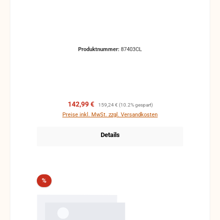
Produktnummer:
87403CL
Verkaufspreis:
Regulärer Preis:
142,99 €
159,24 €
(10.2% gespart)
Preise inkl. MwSt. zzgl. Versandkosten
Details
Rabatt
%