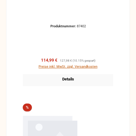
Produktnummer:
87402
Verkaufspreis:
Regulärer Preis:
114,99 €
127,98 €
(10.15% gespart)
Preise inkl. MwSt. zzgl. Versandkosten
Details
Rabatt
%