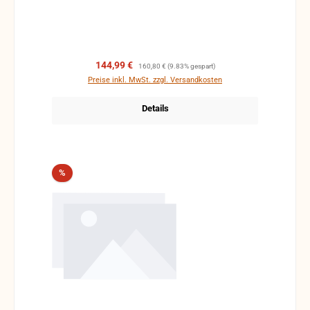
Verkaufspreis:
Regulärer Preis:
144,99 €
160,80 €
(9.83% gespart)
Preise inkl. MwSt. zzgl. Versandkosten
Details
Rabatt
%