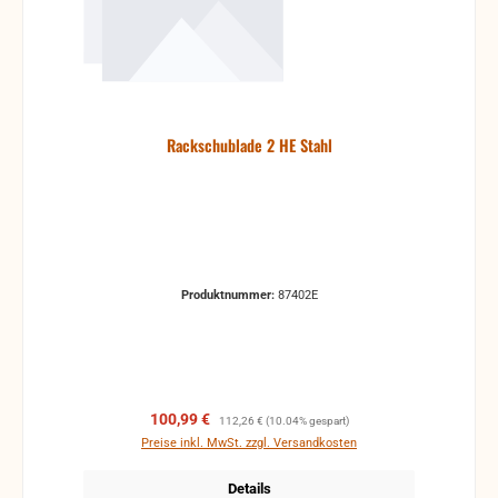
Rackschublade 2 HE Stahl
Produktnummer:
87402E
Verkaufspreis:
Regulärer Preis:
100,99 €
112,26 €
(10.04% gespart)
Preise inkl. MwSt. zzgl. Versandkosten
Details