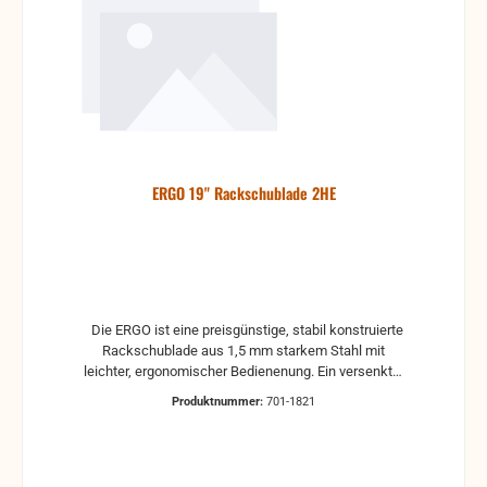
ERGO 19" Rackschublade 2HE
Die ERGO ist eine preisgünstige, stabil konstruierte
Rackschublade aus 1,5 mm starkem Stahl mit
leichter, ergonomischer Bedienenung. Ein versenkter
Griff erstreckt sich über die gesamte Front. Das
Produktnummer:
701-1821
Zuschieben rastet die Schublade sicher ein, Ziehen
am Griff löst den Mechanism zum Öffnen. Dafür
sind 1,5 kg Zugkraft nötig. Die Rackschublade ist
schwarz pulverbeschichtet und trägt 20 kg. Sie läuft