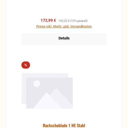
Verkaufspreis:
Regulärer Preis:
172,99 €
192,22 €
(10% gespart)
Preise inkl. MwSt. zzgl. Versandkosten
Details
Rabatt
%
Rackschublade 1 HE Stahl