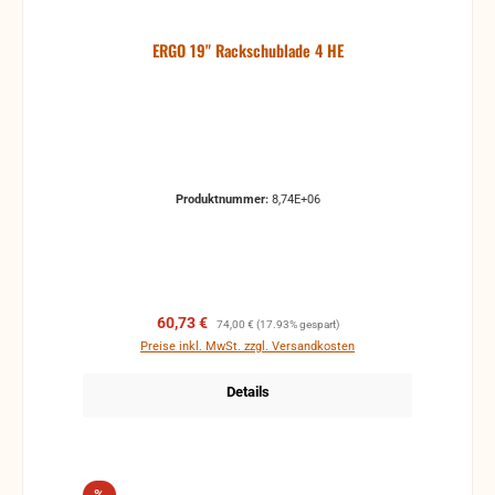
ERGO 19" Rackschublade 4 HE
Produktnummer:
8,74E+06
Verkaufspreis:
Regulärer Preis:
60,73 €
74,00 €
(17.93% gespart)
Preise inkl. MwSt. zzgl. Versandkosten
Details
Rabatt
%