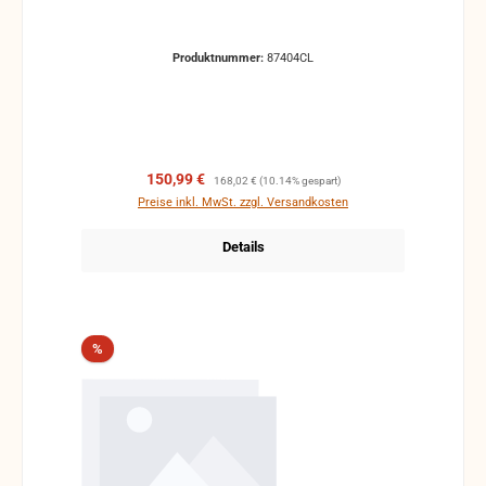
Produktnummer:
87404CL
Verkaufspreis:
Regulärer Preis:
150,99 €
168,02 €
(10.14% gespart)
Preise inkl. MwSt. zzgl. Versandkosten
Details
Rabatt
%