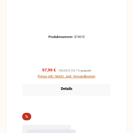
Produktnummer:
87401E
Verkaufspreis:
Regulärer Preis:
97,99 €
109,00 €
(10.1% gespart)
Preise inkl. MwSt. zzgl. Versandkosten
Details
Rabatt
%