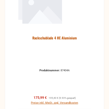
Rackschublade 4 HE Aluminium
Produktnummer:
87404A
Verkaufspreis:
Regulärer Preis:
175,99 €
195,40 €
(9.93% gespart)
Preise inkl. MwSt. zzgl. Versandkosten