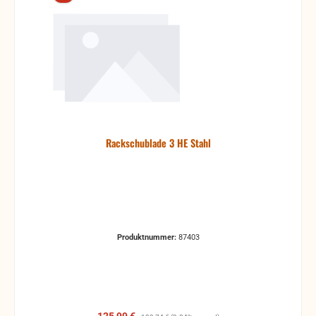
Rackschublade 3 HE Stahl
Produktnummer:
87403
Verkaufspreis:
Regulärer Preis: