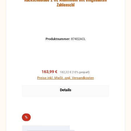
Zahlenschl
Produktnummer:
87402ACL
Verkaufspreis:
Regulärer Preis:
163,99 €
182,22 €
(10% gespart)
Preise inkl. MwSt. zzgl. Versandkosten
Details
Rabatt
%