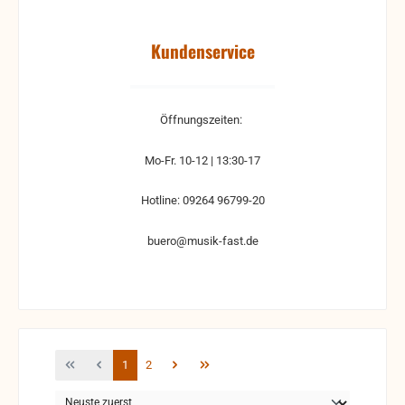
Kundenservice
Öffnungszeiten:
Mo-Fr. 10-12 | 13:30-17
Hotline: 09264 96799-20
buero@musik-fast.de
Seite
Seite
1
2