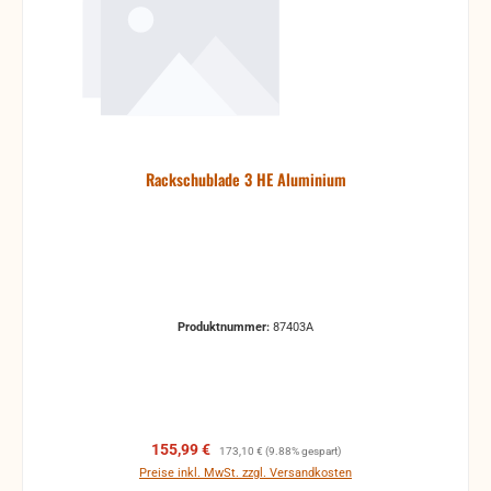
Rackschublade 3 HE Aluminium
Produktnummer:
87403A
Verkaufspreis:
Regulärer Preis:
155,99 €
173,10 €
(9.88% gespart)
Preise inkl. MwSt. zzgl. Versandkosten