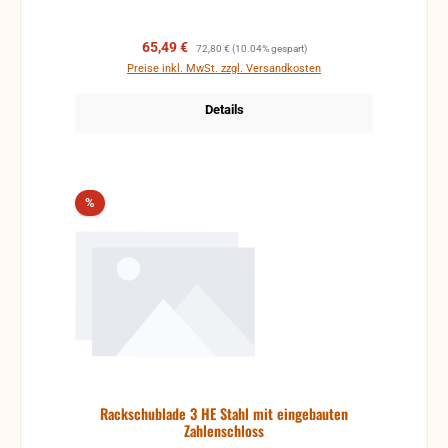
Verkaufspreis:
Regulärer Preis:
65,49 €
72,80 €
(10.04% gespart)
Preise inkl. MwSt. zzgl. Versandkosten
Details
Rabatt
%
Rackschublade 3 HE Stahl mit eingebauten
Zahlenschloss