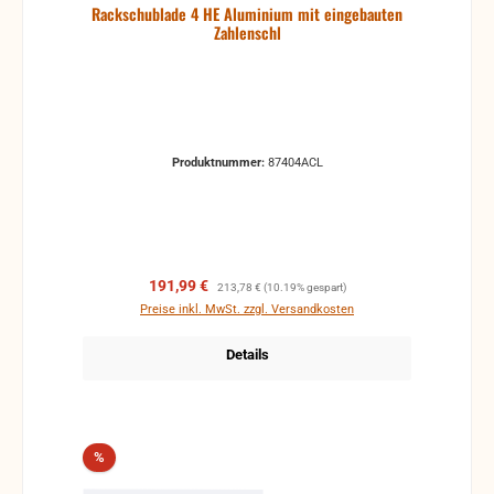
Rackschublade 4 HE Aluminium mit eingebauten
Zahlenschl
Produktnummer:
87404ACL
Verkaufspreis:
Regulärer Preis:
191,99 €
213,78 €
(10.19% gespart)
Preise inkl. MwSt. zzgl. Versandkosten
Details
Rabatt
%