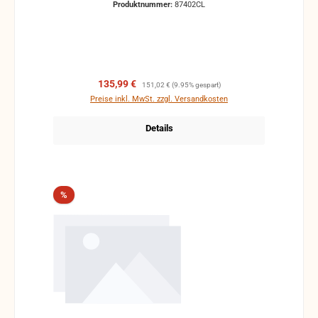
Produktnummer:
87402CL
Verkaufspreis:
Regulärer Preis:
135,99 €
151,02 €
(9.95% gespart)
Preise inkl. MwSt. zzgl. Versandkosten
Details
Rabatt
%