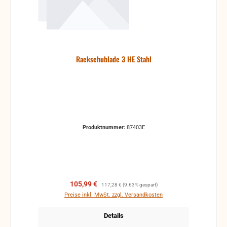
Rackschublade 3 HE Stahl
Produktnummer:
87403E
Verkaufspreis:
Regulärer Preis:
105,99 €
117,28 €
(9.63% gespart)
Preise inkl. MwSt. zzgl. Versandkosten
Details