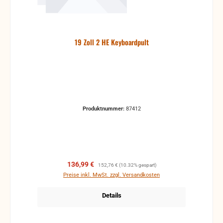
19 Zoll 2 HE Keyboardpult
Produktnummer:
87412
Verkaufspreis:
Regulärer Preis:
136,99 €
152,76 €
(10.32% gespart)
Preise inkl. MwSt. zzgl. Versandkosten
Details