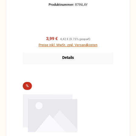
Produktnummer:
87INLAY
Verkaufspreis:
Regulärer Preis:
3,99 €
4,42 €
(9.73% gespart)
Preise inkl. MwSt. zzgl. Versandkosten
Details
Rabatt
%