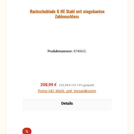
Rackschublade 6 HE Stahl mit eingebauten
Zahlenschloss
Produktnummer:
87406CL
Verkaufspreis:
Regulärer Preis:
208,99 €
232,58 €
(10.14% gespart)
Preise inkl. MwSt. zzgl. Versandkosten
Details
Rabatt
%