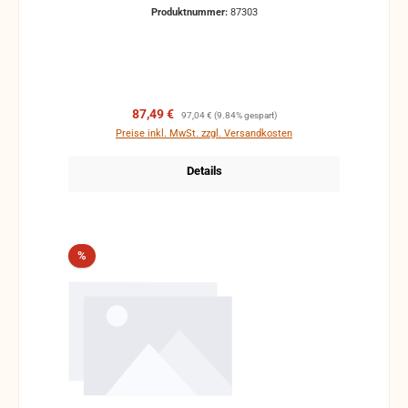
Produktnummer:
87303
Verkaufspreis:
Regulärer Preis:
87,49 €
97,04 €
(9.84% gespart)
Preise inkl. MwSt. zzgl. Versandkosten
Details
Rabatt
%