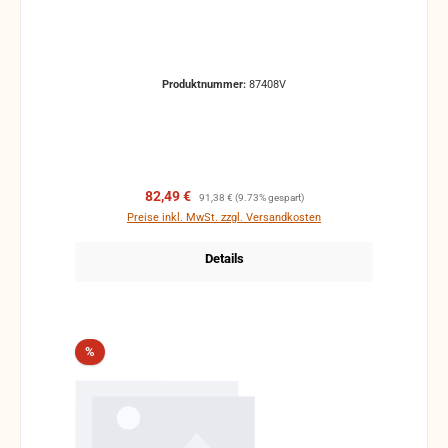
Produktnummer:
87408V
Verkaufspreis:
Regulärer Preis:
82,49 €
91,38 €
(9.73% gespart)
Preise inkl. MwSt. zzgl. Versandkosten
Details
Rabatt
%