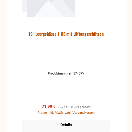
19" Leergehäuse 1 HE mit Lüftungsschlitzen
Produktnummer:
87407V
Verkaufspreis:
Regulärer Preis:
71,99 €
80,24 €
(10.28% gespart)
Preise inkl. MwSt. zzgl. Versandkosten
Details