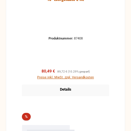
Produktnummer:
87408
Verkaufspreis:
Regulärer Preis:
80,49 €
89,72 €
(10.29% gespart)
Preise inkl. MwSt. zzgl. Versandkosten
Details
Rabatt
%