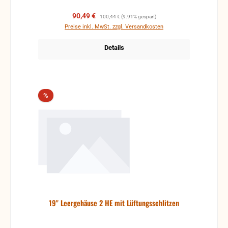
Verkaufspreis:
Regulärer Preis:
90,49 €
100,44 €
(9.91% gespart)
Preise inkl. MwSt. zzgl. Versandkosten
Details
Rabatt
%
19" Leergehäuse 2 HE mit Lüftungsschlitzen