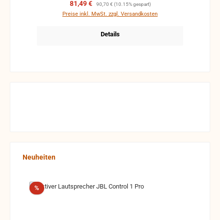
Verkaufspreis:
Regulärer Preis:
81,49 €
90,70 €
(10.15% gespart)
Preise inkl. MwSt. zzgl. Versandkosten
Details
Produktgalerie überspringen
Neuheiten
Rabatt
%