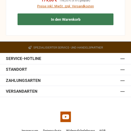
179,00 €
198,00 €
(9.6% gespart)
kann, ohne unliebsame Bildstörungen zu verursachen.
Preise inkl. MwSt. zzgl. Versandkosten
Das Gehäuse der JBL Control 1 Pro besteht aus
hochverdichtetem Polypropylenschaum, der hohe
In den Warenkorb
Resonanzarmut ermöglicht. Ein umfangreiches Angebot
an optionalem Montagezubehör erlaubt Wandmontage
und die exakte Anbringung und Ausrichtung des Monitors.
Ein Wandhalter ist in der JBL Control 1 Pro-WH integriert.
Der Halter ist mit einem Kugelgelenk ausgestattet,
SPEZIALISIERTER SERVICE- UND HANDELSPARTNER
welches in der Wandplatte des Halters eingebaut ist.
Somit lässt sich die JBL Control 1 Pro auch ohne optionale
SERVICE-HOTLINE
Zubehörteile einfach und schnell installieren. Sie ist
erhältlich in weiß und schwarz.
STANDORT
ZAHLUNGSARTEN
VERSANDARTEN
YouTube
Impressum
Datenschutz
Widerrufsbelehrung
AGB