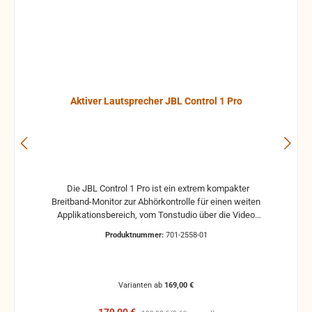
Aktiver Lautsprecher JBL Control 1 Pro
Die JBL Control 1 Pro ist ein extrem kompakter
Breitband-Monitor zur Abhörkontrolle für einen weiten
Applikationsbereich, vom Tonstudio über die Video
Postproduction bis zum Ü-Wagen und Rundfunkstudio.
Produktnummer:
701-2558-01
Für Beschallungs- und Rufanlagen in Restaurants, Hotels
und im audiovisuellen Bereich ist die JBL Control 1 Pro
ebenfalls die ideale Lösung. Der Hoch- und Tieftontreiber
ist bei der JBL Control 1 mit einer Magnet-Abschirmung
Varianten ab
169,00 €
gesichert, so daß dieser Lautsprecher gefahrlos in
direkter Nähe von Video-Monitoren betrieben werden
Verkaufspreis:
Regulärer Preis: