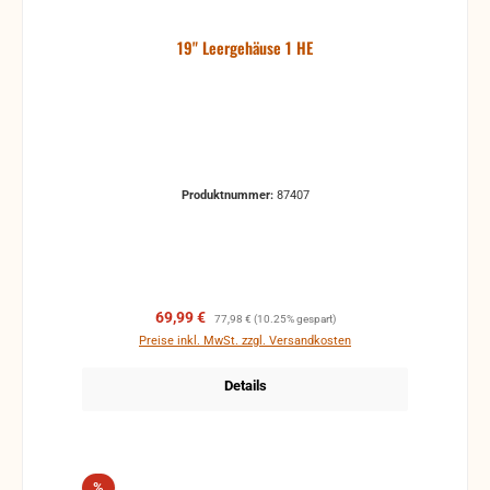
19" Leergehäuse 1 HE
Produktnummer:
87407
Verkaufspreis:
Regulärer Preis:
69,99 €
77,98 €
(10.25% gespart)
Preise inkl. MwSt. zzgl. Versandkosten
Details
Rabatt
%