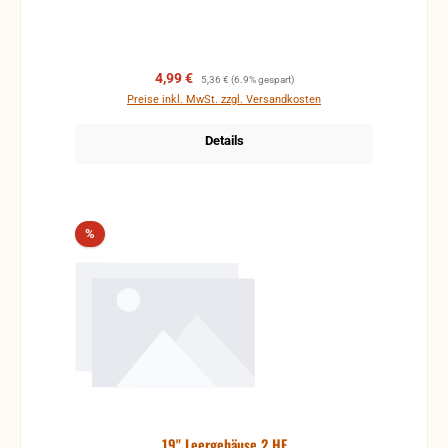
Verkaufspreis:
Regulärer Preis:
4,99 €
5,36 €
(6.9% gespart)
Preise inkl. MwSt. zzgl. Versandkosten
Details
Rabatt
%
19" Leergehäuse 2 HE