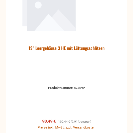
19" Leergehäuse 3 HE mit Lüftungsschlitzen
Produktnummer:
87409V
Verkaufspreis:
Regulärer Preis:
90,49 €
100,44 €
(9.91% gespart)
Preise inkl. MwSt. zzgl. Versandkosten