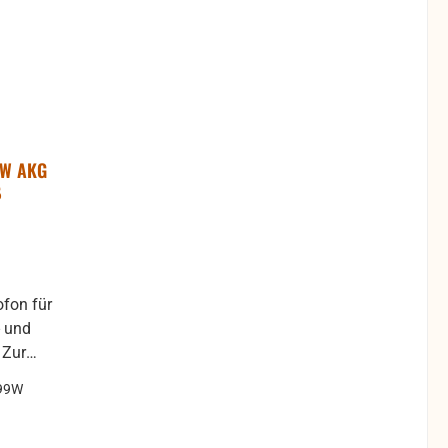
9W AKG
ß
fon für
- und
r
Musik in
99W
 oder im