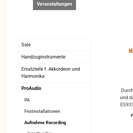
Veranstaltungen
Sale
H
Handzuginstrumente
Ersatzteile f. Akkordeon und
Harmonika
ProAudio
Durch
und d
PA
ES933
Festinstallationen
Klan
P
von 
Aufnahme Recording