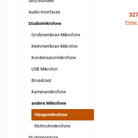
Sets/Bundles
Audio-Interfaces
Ver
327
Ric
Öffnu
Preise
Studiomikrofone
Fa
Großmembran-Mikrofone
(ES93
inno
Kleinmembran-Mikrofon
Kondensatormikrofone
unübe
Inter
USB Mikrofon
das
Broadcast
Aufn
Kameramikrofone
Umgeb
andere Mikrofone
En
Be
Hängemikrofone
Au
Richtrohmikrofone
A
Studiomonitore