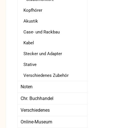
Kla
Gr
Kopfhörer
Freq
Akustik
di
I
Case- und Rackbau
Kabel
Stecker und Adapter
Ric
Ö
Stative
Wec
Verschiedenes Zubehör
einen
360º
Noten
sc
Chr. Buchhandel
(E
Spie
Verschiedenes
Rückk
Online-Museum
52