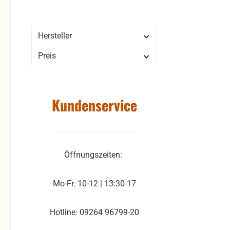
erfo
bie
gegen 
Hersteller
UniSt
Preis
Verb
ohne
zu
Kundenservice
Rich
Öffnungszeiten:
Mo-Fr. 10-12 | 13:30-17
Hotline: 09264 96799-20