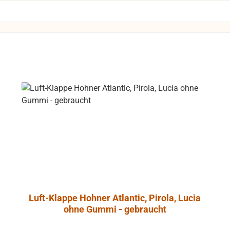
 ideale Lösung.
 Tieftontreiber
L Control 1 mit
t-Abschirmung
so daß dieser
 gefahrlos in
he von Video-
trieben werden
 unliebsame
rungen zu
e
ntrol 1 Pro
ht aus
dichtetem
nschaum, der
onanzarmut
Luft-Klappe Hohner Atlantic, Pirola, Lucia
cht. Ein
ohne Gummi - gebraucht
es Angebot an
onalem