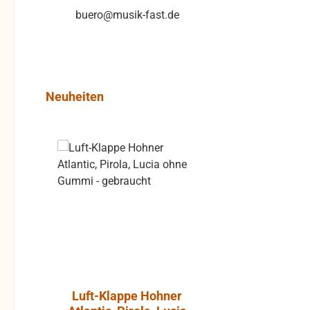
buero@musik-fast.de
Produktgalerie überspringen
Neuheiten
Rabatt
%
Luft-Klappe Hohner
Aktiver L