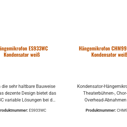
ängemikrofon ES933WC
Hängemikrofon CHM9
Kondensator weiß
Kondensator wei
 die sehr haltbare Bauweise
Kondensator-Hängemikro
as dezente Design bietet das
Theaterbühnen-, Chor
C variable Lösungen bei der
Overhead-Abnahmen Zu
gübertragung und Aufnahme
Abnahme von Reden und 
roduktnummer:
ES933WC
Produktnummer:
CHM
Sprache, Theater, Orchester
Kirchen, Konferenzsälen
sowie Chor. Das flache
Theater. 125° Aufnahmewinkel für