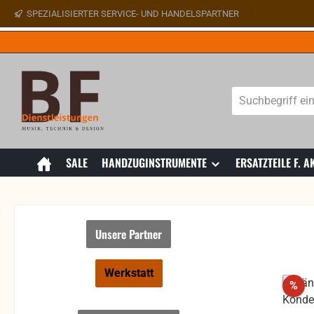
SPEZIALISIERTER SERVICE- UND HANDELSPARTNER
 Hauptinhalt springen
Zur Suche springen
Zur Hauptnavigation springen
SALE
HANDZUGINSTRUMENTE
ERSATZTEILE F.
Unsere Partner
Werkstatt
Rab
%