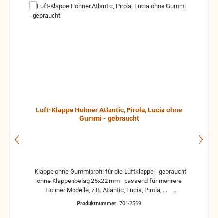
Luft-Klappe Hohner Atlantic, Pirola, Lucia ohne
Gummi - gebraucht
Klappe ohne Gummiprofil für die Luftklappe - gebraucht
ohne Klappenbelag 25x22 mm passend für mehrere
Hohner Modelle, z.B. Atlantic, Lucia, Pirola, ...
gebrauchte Teile können optische Beschädigungen
Produktnummer:
701-2569
haben, leichte Verformungen, Dellen oder Kratzer und sind
kein Reklamationsgrund Alle Teile sind auf Funktion