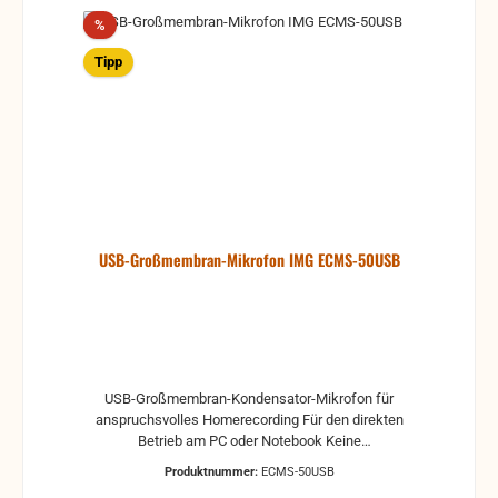
Rabatt
%
Tipp
USB-Großmembran-Mikrofon IMG ECMS-50USB
USB-Großmembran-Kondensator-Mikrofon für
anspruchsvolles Homerecording Für den direkten
Betrieb am PC oder Notebook Keine
Treiberinstallation nötig, Gerät wird automatisch
Produktnummer:
ECMS-50USB
erkannt Integrierter HQ-A/D-Wandler 48 kHz/16 Bit