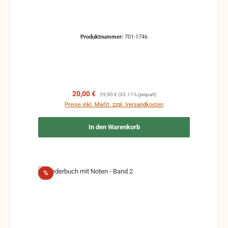
Produktnummer:
701-1746
Verkaufspreis:
Regulärer Preis:
20,00 €
29,90 €
(33.11% gespart)
Preise inkl. MwSt. zzgl. Versandkosten
In den Warenkorb
Rabatt
%