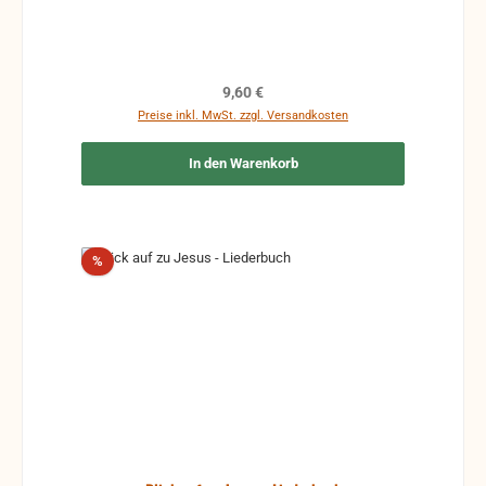
Regulärer Preis:
9,60 €
Preise inkl. MwSt. zzgl. Versandkosten
In den Warenkorb
Rabatt
%