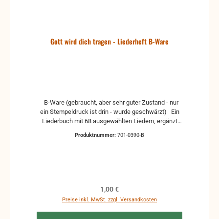
Gott wird dich tragen - Liederheft B-Ware
B-Ware (gebraucht, aber sehr guter Zustand - nur
ein Stempeldruck ist drin - wurde geschwärzt) Ein
Liederbuch mit 68 ausgewählten Liedern, ergänzt
mit besinnlichen Textseiten; Erklärung des
Produktnummer:
701-0390-B
Heilswegs (im Anhang). Konzipiert für den Gesang
auf Beerdigung und als Handreichung für Trauernde.
Ohne Noten, ohne Akkorde.
Regulärer Preis:
1,00 €
Preise inkl. MwSt. zzgl. Versandkosten