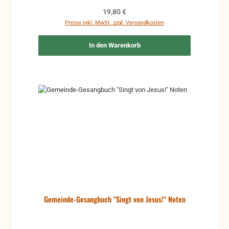
Regulärer Preis:
19,80 €
Preise inkl. MwSt. zzgl. Versandkosten
In den Warenkorb
Gemeinde-Gesangbuch "Singt von Jesus!" Noten