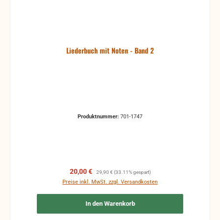
Liederbuch mit Noten - Band 2
Produktnummer:
701-1747
Verkaufspreis:
Regulärer Preis:
20,00 €
29,90 €
(33.11% gespart)
Preise inkl. MwSt. zzgl. Versandkosten
In den Warenkorb