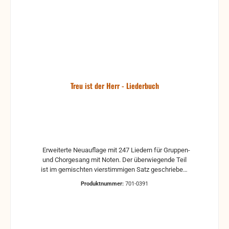
Treu ist der Herr - Liederbuch
Erweiterte Neuauflage mit 247 Liedern für Gruppen-
und Chorgesang mit Noten. Der überwiegende Teil
ist im gemischten vierstimmigen Satz geschrieben,
mit Akkordangaben. erweiterte Neuauflage -
Produktnummer:
701-0391
Hardcover 247 Lieder