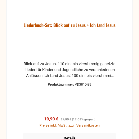
416-830.
Liederbuch-Set: Blick auf zu Jesus + Ich fand Jesus
Blick auf zu Jesus: 110 ein- bis vierstimmig gesetzte
Lieder für Kinder und Jugendliche zu verschiedenen
Anlässen Ich fand Jesus: 100 ein- bis vierstimmig
gesetzte Lieder für Kinder und Jugendliche zu
Produktnummer:
VD3810-28
verschiedenen Anlässen
Verkaufspreis:
Regulärer Preis:
19,90 €
24,00 €
(17.08% gespart)
Preise inkl. MwSt. zzgl. Versandkosten
Details