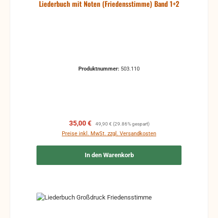
Liederbuch mit Noten (Friedensstimme) Band 1+2
Produktnummer:
503.110
Verkaufspreis:
Regulärer Preis:
35,00 €
49,90 €
(29.86% gespart)
Preise inkl. MwSt. zzgl. Versandkosten
In den Warenkorb