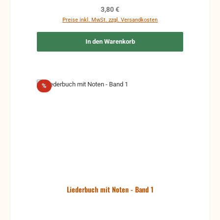
Regulärer Preis:
3,80 €
Preise inkl. MwSt. zzgl. Versandkosten
In den Warenkorb
Rabatt
%
Liederbuch mit Noten - Band 1