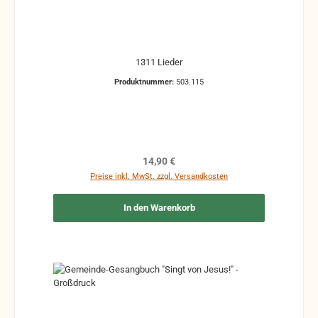
1311 Lieder
Produktnummer:
503.115
Regulärer Preis:
14,90 €
Preise inkl. MwSt. zzgl. Versandkosten
In den Warenkorb