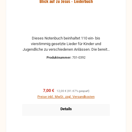
Blick auf zu Jesus - Liederbuch
Dieses Notenbuch beinhaltet 110 ein- bis
vierstimmig gesetzte Lieder für Kinder und
Jugendliche zu verschiedenen Anlässen. Die bereits
durch diverse Notenhefte veröffentlichten Lieder
Produktnummer:
701-0392
wurden neu überarbeitet und von einigen
ehrenamtlichen Mitarbeitern auf Text und Satz
korrigiert. Eine große Anzahl der Lieder ist neu! Unser
Wunsch ist, dass der Umgang mit den vorliegenden
Liedern dieses Notenbuches einem jeden
Teilnehmer immer klareren Blick auf Jesus Christus
Verkaufspreis:
Regulärer Preis:
7,00 €
12,00 €
(41.67% gespart)
verschafft.
Preise inkl. MwSt. zzgl. Versandkosten
Details