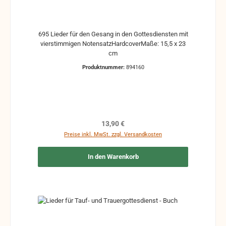
695 Lieder für den Gesang in den Gottesdiensten mit
vierstimmigen NotensatzHardcoverMaße: 15,5 x 23
cm
Produktnummer:
894160
Regulärer Preis:
13,90 €
Preise inkl. MwSt. zzgl. Versandkosten
In den Warenkorb