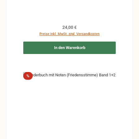
Regulärer Preis:
24,00 €
Preise inkl. MwSt. zzgl. Versandkosten
In den Warenkorb
Rabatt
%