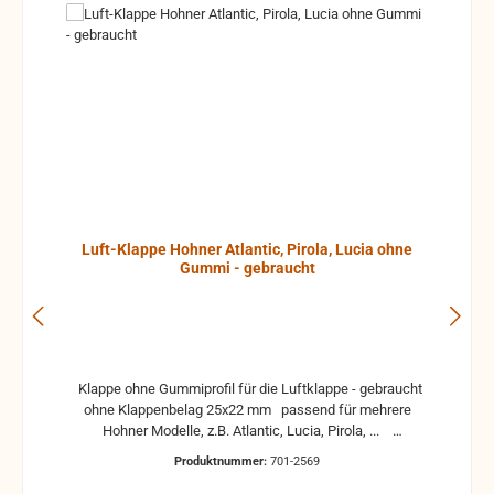
Luft-Klappe Hohner Atlantic, Pirola, Lucia ohne
Gummi - gebraucht
Klappe ohne Gummiprofil für die Luftklappe - gebraucht
ohne Klappenbelag 25x22 mm passend für mehrere
Hohner Modelle, z.B. Atlantic, Lucia, Pirola, ...
gebrauchte Teile können optische Beschädigungen
Produktnummer:
701-2569
haben, leichte Verformungen, Dellen oder Kratzer und sind
kein Reklamationsgrund Alle Teile sind auf Funktion