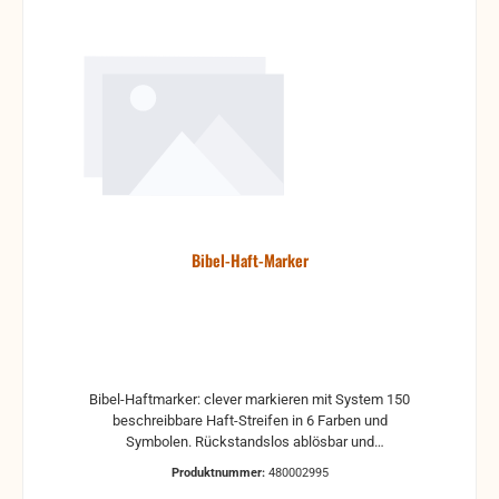
Bibel-Haft-Marker
Bibel-Haftmarker: clever markieren mit System 150
beschreibbare Haft-Streifen in 6 Farben und
Symbolen. Rückstandslos ablösbar und
repositionierbar. Erklärung der Symbole auf den Haft-
Produktnummer:
480002995
Streifen: ... = Nachdenken: Das möchte ich mir durch