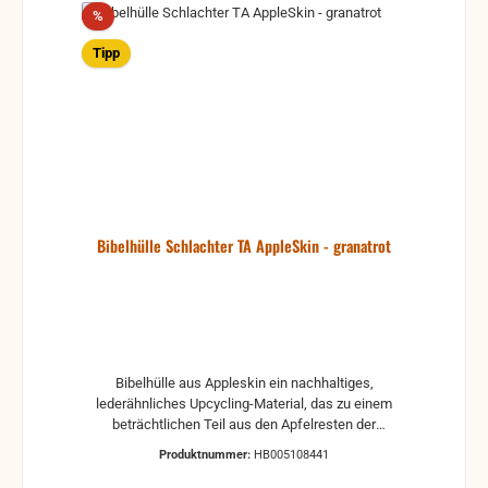
Rabatt
%
Tipp
Bibelhülle Schlachter TA AppleSkin - granatrot
Bibelhülle aus Appleskin ein nachhaltiges,
lederähnliches Upcycling-Material, das zu einem
beträchtlichen Teil aus den Apfelresten der
Saftindustrie gefertigt wurde. Schont wertvolle
Produktnummer:
HB005108441
Ressourcen, innen kombiniert mit echtem Wollfilz
Leder ist der wichtigste Werkstoff des Bibelhüllen-