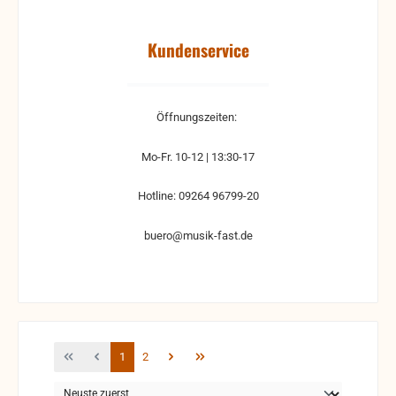
Kundenservice
Öffnungszeiten:
Mo-Fr. 10-12 | 13:30-17
Hotline: 09264 96799-20
buero@musik-fast.de
Seite
Seite
1
2