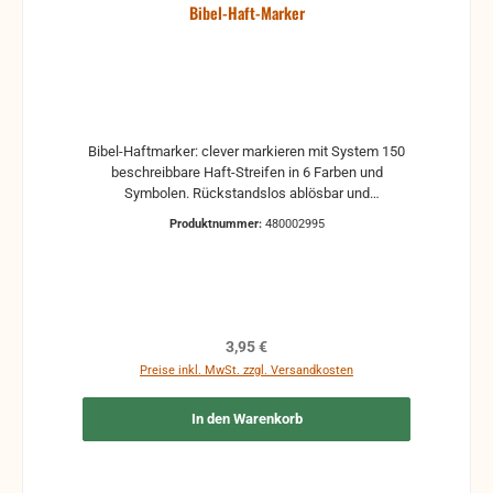
Bibel-Haft-Marker
Bibel-Haftmarker: clever markieren mit System 150
beschreibbare Haft-Streifen in 6 Farben und
Symbolen. Rückstandslos ablösbar und
repositionierbar. Erklärung der Symbole auf den Haft-
Produktnummer:
480002995
Streifen: ... = Nachdenken: Das möchte ich mir durch
den Kopf gehen lassen. Glühbirne = Aha-Moment:
Hier hatte ich eine neue Erkenntnis. ! = Wichtig: Das
bedeutet mir besonders viel. ? = Fragen: Hierzu habe
ich noch Fragen oder Zweifel. to do = Umsetzung:
Daran will ich bei mir arbeiten. Herzensverse: Das
Regulärer Preis:
3,95 €
möchte ich auswendig lernen.
Preise inkl. MwSt. zzgl. Versandkosten
In den Warenkorb