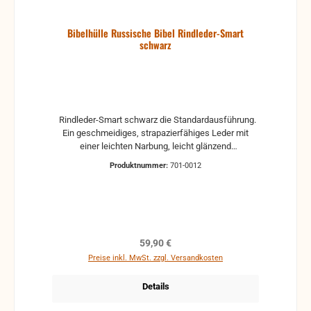
Bibelhülle Russische Bibel Rindleder-Smart
schwarz
Rindleder-Smart schwarz die Standardausführung.
Ein geschmeidiges, strapazierfähiges Leder mit
einer leichten Narbung, leicht glänzend
SONDERANFERTIGUNG! für die Russische Bibel
Produktnummer:
701-0012
von LBN ISBN: 978-3-03771-037-1 Maße:
21,8x15x4,3 / 34,3 cm Maße der Bibel Höhe x Breite
x Dicke: 21,8x15x4,3 cm Umfang: 34,3 cm
Regulärer Preis:
59,90 €
Preise inkl. MwSt. zzgl. Versandkosten
Details