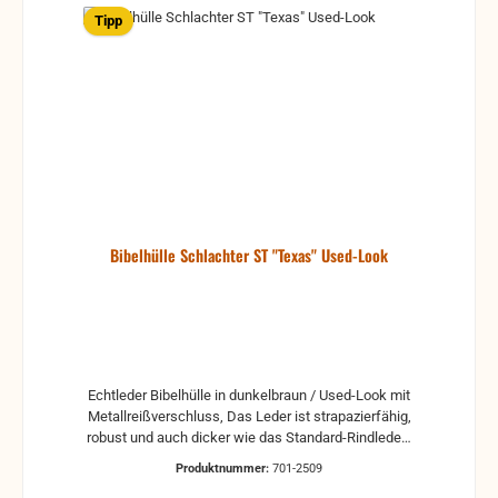
organischen Bindemittel erhält man nicht nur ein zu
Tipp
100% nachhaltiges Material, sondern auch eine
Alternative zu gewöhnlichen Kunstledern, die
bekanntlich auf Erdöl basieren. Made in Germany
passend für Schlachterbibeln Version 2000 021-22,
211, 236, 239, 256, 259, 039 Maße: Höhe x Breite x
Stärke: 20 x 13,3 x 3 cm Umfang: 30cm Sie wissen
nicht ob Ihre Bibel passt? Fragen Sie einfach nach:
über das Kontaktformular oder 09266 7439956
Bibelhülle Schlachter ST "Texas" Used-Look
Echtleder Bibelhülle in dunkelbraun / Used-Look mit
Metallreißverschluss, Das Leder ist strapazierfähig,
robust und auch dicker wie das Standard-Rindleder
passend für Schlachter Bibel Version 2000 Standard
Produktnummer:
701-2509
mit Schreibrand 0037-38, ST 032 (Classic) Maße: