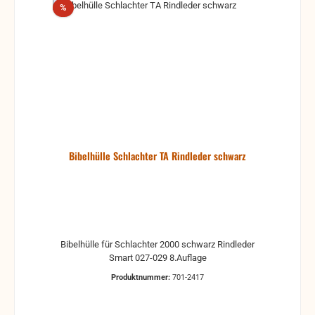
01526-9, 978-3-438-01527-3, 3-438-01527-7, 978-3-
Rabatt
%
438-01528-0, 3-438-01528-5, 978-3-438-01534-1, 3-
438-01534-X, 978-3-438-01535-8, 3-438-01535-8
Bibelhülle Schlachter TA Rindleder schwarz
Bibelhülle für Schlachter 2000 schwarz Rindleder
Smart 027-029 8.Auflage
Produktnummer:
701-2417