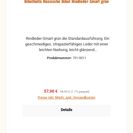
Bibelhülle Russische Bibel Rindleder-Smart grün
Rindleder-Smart grün die Standardausführung. Ein
geschmeidiges, strapazierfähiges Leder mit einer
leichten Narbung, leicht glänzend
SONDERANFERTIGUNG! für die Russische Bibel
Produktnummer:
701-0011
von Deutschen Bibelgesellschaft ISBN:
9783438081605 Maße der Bibel Höhe x Breite x
Dicke: 20,6x13,2x4,4 cm Umfang: ca. 30,8 cm
Verkaufspreis:
Regulärer Preis:
57,90 €
58,90 €
(1.7% gespart)
Preise inkl. MwSt. zzgl. Versandkosten
Details