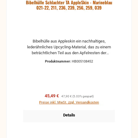
Bibelhülle Schlachter TA AppleSkin - Marineblau
021-22, 211, 236, 239, 256, 259, 039
Bibelhülle aus Appleskin ein nachhaltiges,
lederähnliches Upcycling-Material, das zu einem
beträchtlichen Teil aus den Apfelresten der
Saftindustrie gefertigt wurde. Schont wertvolle
Produktnummer:
HB005108452
Ressourcen, innen kombiniert mit echtem Wollfilz
Leder ist der wichtigste Werkstoff des Bibelhüllen-
Herstellers Kalos. Darüber hinaus ist Kalos aber
stets auf der Suche nach Innovationen und neuen,
umweltschonenden Alternativen. Dieses
nachhaltige, lederähnliche Material wurde aus
Verkaufspreis:
Regulärer Preis:
45,49 €
47,90 €
(5.03% gespart)
Apfelresten gewonnen, die in der
Preise inkl. MwSt. zzgl. Versandkosten
Nahrungsmittelindustrie tonnenweise anfallen - z.B.
bei der Saftherstellung. Südtirol - den
Details
Apfellieferanten Europas - stellt das vor eine große
Herausforderung. Nichts wäre umweltschonender
und sinnvoller, als aus dem anfallenden Abfall etwas
Neues zu machen. Zusammen mit einem