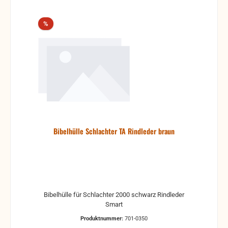
Neues zu machen. Zusammen mit einem
organischen Bindemittel erhält man nicht nur ein zu
Rabatt
%
100% nachhaltiges Material, sondern auch eine
Alternative zu gewöhnlichen Kunstledern, die
bekanntlich auf Erdöl basieren. Made in Germany
passend für Schlachterbibeln Version 2000 021-22,
211, 236, 239, 256, 259, 039 Maße: Höhe x Breite x
Stärke: 20 x 13,3 x 3 cm Umfang: 30cm Sie wissen
nicht ob Ihre Bibel passt? Fragen Sie einfach nach:
über das Kontaktformular oder 09266 7439956
Bibelhülle Schlachter TA Rindleder braun
Bibelhülle für Schlachter 2000 schwarz Rindleder
Smart
Produktnummer:
701-0350