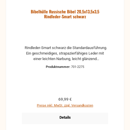
Bibelhülle Russische Bibel 20,5x13,5x3,5
Rindleder-Smart schwarz
Rindleder-Smart schwarz die Standardausführung.
Ein geschmeidiges, strapazierfähiges Leder mit
einer leichten Narbung, leicht glänzend
SONDERANFERTIGUNG! für die Russische Bibel
Produktnummer:
701-2275
ISBN: Maße: 20,5x13,5x3,5 / 30,5 cm Maße der
Bibel Höhe x Breite x Dicke: 20,5x13,5x3,5 cm
Umfang: 30,5 cm
Regulärer Preis:
69,99 €
Preise inkl. MwSt. zzgl. Versandkosten
Details