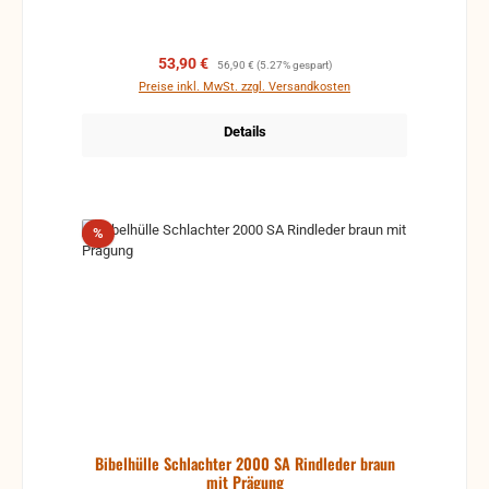
Verkaufspreis:
Regulärer Preis:
53,90 €
56,90 €
(5.27% gespart)
Preise inkl. MwSt. zzgl. Versandkosten
Details
Rabatt
%
Bibelhülle Schlachter 2000 SA Rindleder braun
mit Prägung