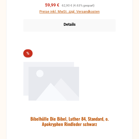
Verkaufspreis:
Regulärer Preis:
59,99 €
62,90 €
(4.63% gespart)
Preise inkl. MwSt. zzgl. Versandkosten
Details
Rabatt
%
Bibelhülle Die Bibel, Luther 84, Standard, o.
Apokryphen Rindleder schwarz