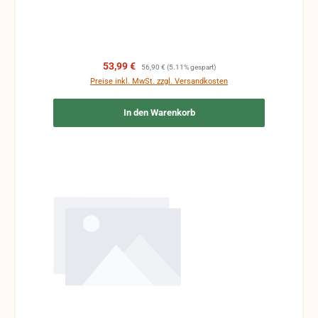
Verkaufspreis:
Regulärer Preis:
53,99 €
56,90 €
(5.11% gespart)
Preise inkl. MwSt. zzgl. Versandkosten
In den Warenkorb