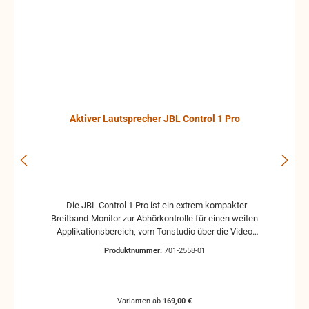
Aktiver Lautsprecher JBL Control 1 Pro
Die JBL Control 1 Pro ist ein extrem kompakter
Breitband-Monitor zur Abhörkontrolle für einen weiten
Applikationsbereich, vom Tonstudio über die Video
Postproduction bis zum Ü-Wagen und Rundfunkstudio.
Produktnummer:
701-2558-01
Für Beschallungs- und Rufanlagen in Restaurants, Hotels
und im audiovisuellen Bereich ist die JBL Control 1 Pro
ebenfalls die ideale Lösung. Der Hoch- und Tieftontreiber
ist bei der JBL Control 1 mit einer Magnet-Abschirmung
Varianten ab
169,00 €