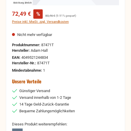
Abbildung ähnlich
Verkaufspreis:
72,49 €
%
Regulärer Preis:
80,46 €
(9.91% gespart)
Preise inkl. MwSt. zzgl. Versandkosten
Nicht mehr verfügbar
Produktnummer:
87471T
Hersteller:
Adam Hall
EAN:
4049521244834
Hersteller-Nr.:
87471T
Mindestabnahme:
1
Unsere Vorteile
Günstiger Versand
Versand innerhalb von 1-2 Tage
14 Tage Geld-Zurück-Garantie
Bequeme Zahlungsmöglichkeiten
Dieses Produkt weiterempfehlen: