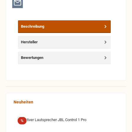
Beschreibung
Hersteller
Bewertungen
Produktgalerie überspringen
Neuheiten
Rabatt
%