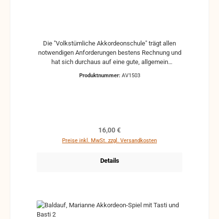
Die "Volkstümliche Akkordeonschule" trägt allen
notwendigen Anforderungen bestens Rechnung und
hat sich durchaus auf eine gute, allgemein
verständliche, volkstümliche Basis gestellt, so dass
Produktnummer:
AV1503
das Werk nicht nur zur Unterstützung des Lehrers
dienen kann, sondern auch für den sich allen
Bildenden vorzüglich geeignet ist. Wendet sich der
erste Band in Sonderheit den kleinen Instrumenten
zu, so schreitet der zweite und dritte in allmählicher
Steigerung fort.
Regulärer Preis:
16,00 €
Preise inkl. MwSt. zzgl. Versandkosten
Details