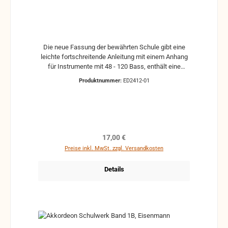
Die neue Fassung der bewährten Schule gibt eine
leichte fortschreitende Anleitung mit einem Anhang
für Instrumente mit 48 - 120 Bass, enthält eine
Elementar-Musiklehre und bringt in erweiterter Form
Produktnummer:
ED2412-01
reiches Spiel- und Übungsmaterial.
Regulärer Preis:
17,00 €
Preise inkl. MwSt. zzgl. Versandkosten
Details