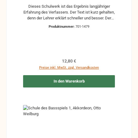
Dieses Schulwerk ist das Ergebnis langjähriger
Erfahrung des Verfassers. Der Text ist kurz gehalten,
denn der Lehrer erklärt schneller und besser. Der
Fingersatz wurde auf das Notwendigste beschränkt,
Produktnummer:
701-1479
damit der Schüler von Anfang an nach Noten und
nicht nach Fingersatz-Zahlen spielt. Der
Unterrichtsstoff umfasst weltbekannte Melodien
und moderne Tänze.
Regulärer Preis:
12,80 €
Preise inkl. MwSt. zzgl. Versandkosten
In den Warenkorb