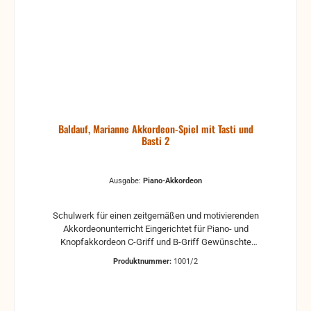
Baldauf, Marianne Akkordeon-Spiel mit Tasti und
Basti 2
Ausgabe:
Piano-Akkordeon
Schulwerk für einen zeitgemäßen und motivierenden
Akkordeonunterricht Eingerichtet für Piano- und
Knopfakkordeon C-Griff und B-Griff Gewünschte
Ausgabe bitte im Warenkorb auswählen Marianne
Produktnummer:
1001/2
Baldauf Beschreibung: Noten in der f'-Lage, d'-Lage,
g'-Lage, c''-Lage Die C-Durtonleiter Die Grund- und
Terzbässe C, D, E, F, G Die Akkordbässe c, g, d, a, f
Die Versetzungszeichen #, b und Auflöser