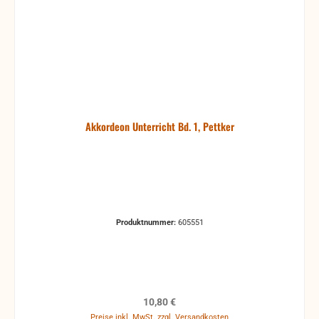
Akkordeon Unterricht Bd. 1, Pettker
Produktnummer:
605551
Regulärer Preis:
10,80 €
Preise inkl. MwSt. zzgl. Versandkosten