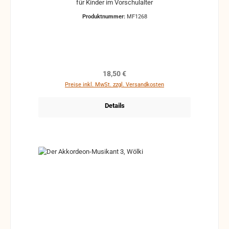
für Kinder im Vorschulalter
Produktnummer:
MF1268
Regulärer Preis:
18,50 €
Preise inkl. MwSt. zzgl. Versandkosten
Details