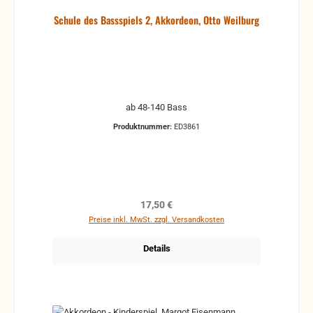
Schule des Bassspiels 2, Akkordeon, Otto Weilburg
ab 48-140 Bass
Produktnummer:
ED3861
Regulärer Preis:
17,50 €
Preise inkl. MwSt. zzgl. Versandkosten
Details