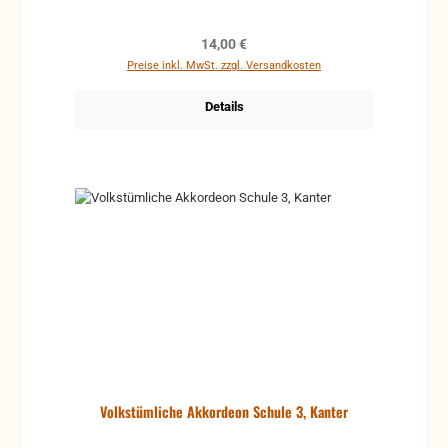
Jahren, aber auch für Jugendliche oder Erwachsene
verwendet werden.
Regulärer Preis:
14,00 €
Preise inkl. MwSt. zzgl. Versandkosten
Details
Volkstümliche Akkordeon Schule 3, Kanter