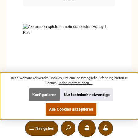
Diese Website verwendet Cookies, um eine bestmögliche Erfahrung bieten zu
können.
Mehr Informationen ...
Akkordeon spielen - mein schönstes Hobby 1, Kölz
Konfigurieren
Nur technisch notwendige
Alle Cookies akzeptieren
Navigation
Die moderne Akkordeonschule für Jugendliche und
Erwachsene