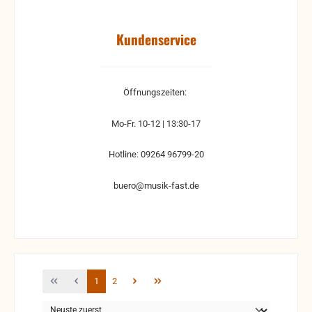
Kundenservice
Öffnungszeiten:
Mo-Fr. 10-12 | 13:30-17
Hotline: 09264 96799-20
buero@musik-fast.de
Seite
Seite
1
2