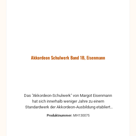
Akkordeon Schulwerk Band 1B, Eisenmann
Das "Akkordeon-Schulwerk" von Margot Eisenmann
hat sich innerhalb weniger Jahre zu einem
Standardwerk der Akkordeon-Ausbildung etabliert.
Die Möglichkeit, einen individuellen Ausbildungsweg
Produktnummer:
MH130075
zu gestalten, macht die Schule zu einem
umfassenden Kompendium. Das Schulwerk
umfasst fünf Bände und zwei Lehrerhefte. Es ist
altersneutral gehalten und kann für Kinder ab 8