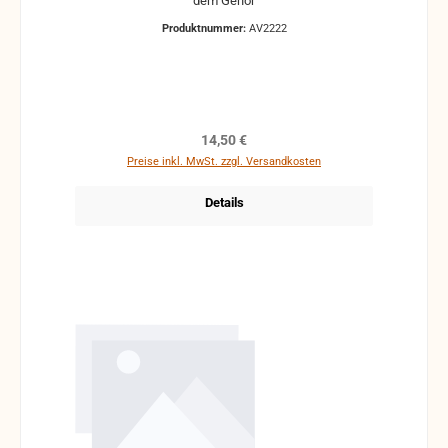
dem Gehör
Produktnummer:
AV2222
Regulärer Preis:
14,50 €
Preise inkl. MwSt. zzgl. Versandkosten
Details