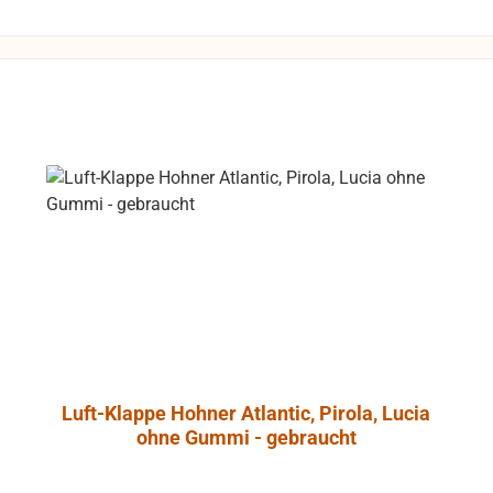
chen um
dungen zu
Rücksendungen
 Kosten des
 die Funktion
gewährleistet
die Produkte
 Umtausch
ausgeschlossen.
Luft-Klappe Hohner Atlantic, Pirola, Lucia
ohne Gummi - gebraucht