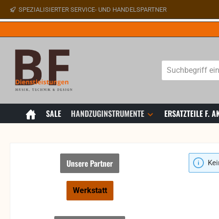
SPEZIALISIERTER SERVICE- UND HANDELSPARTNER
 Hauptinhalt springen
Zur Suche springen
Zur Hauptnavigation springen
SALE
HANDZUGINSTRUMENTE
ERSATZTEILE F.
Unsere Partner
Kei
Werkstatt