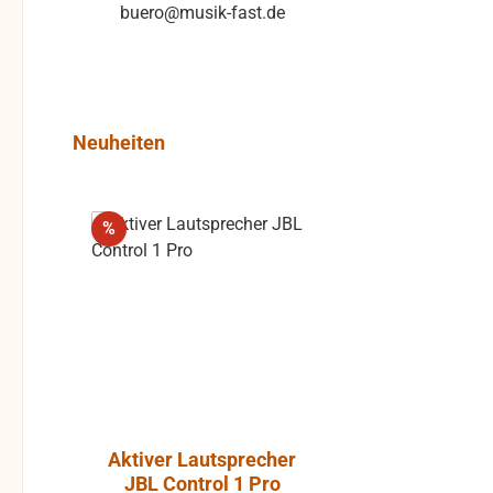
buero@musik-fast.de
Produktgalerie überspringen
Neuheiten
Rabatt
%
Aktiver Lautsprecher
Luft-Kla
JBL Control 1 Pro
Atlantic, P