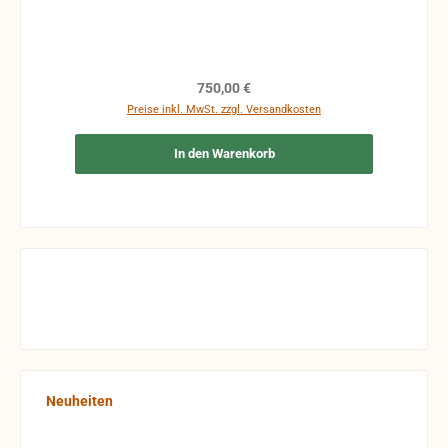
Aufpreis dazu gekauft werden, alternativ ist auch
eine Tasche zubekommen.
Regulärer Preis:
750,00 €
Preise inkl. MwSt. zzgl. Versandkosten
In den Warenkorb
Produktgalerie überspringen
Neuheiten