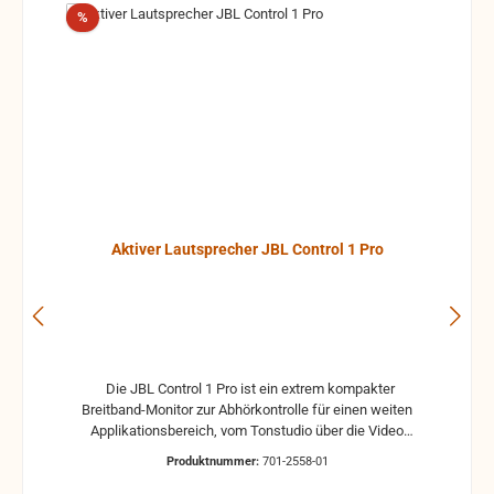
Rabatt
%
Aktiver Lautsprecher JBL Control 1 Pro
Die JBL Control 1 Pro ist ein extrem kompakter
Breitband-Monitor zur Abhörkontrolle für einen weiten
Applikationsbereich, vom Tonstudio über die Video
Postproduction bis zum Ü-Wagen und Rundfunkstudio.
Produktnummer:
701-2558-01
Für Beschallungs- und Rufanlagen in Restaurants, Hotels
und im audiovisuellen Bereich ist die JBL Control 1 Pro