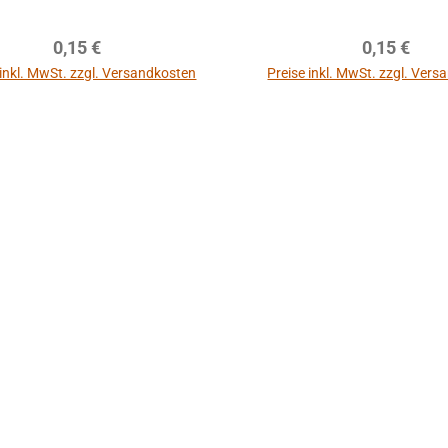
Regulärer Preis:
Regulärer P
0,15 €
0,15 €
 inkl. MwSt. zzgl. Versandkosten
Preise inkl. MwSt. zzgl. Ver
In den Warenkorb
In den Warenkor