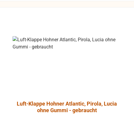
L Control 1 mit
t-Abschirmung
so daß dieser
 gefahrlos in
he von Video-
trieben werden
 unliebsame
rungen zu
e
ntrol 1 Pro
ht aus
dichtetem
nschaum, der
onanzarmut
Luft-Klappe Hohner Atlantic, Pirola, Lucia
cht. Ein
ohne Gummi - gebraucht
es Angebot an
onalem
ehör erlaubt
ge und die