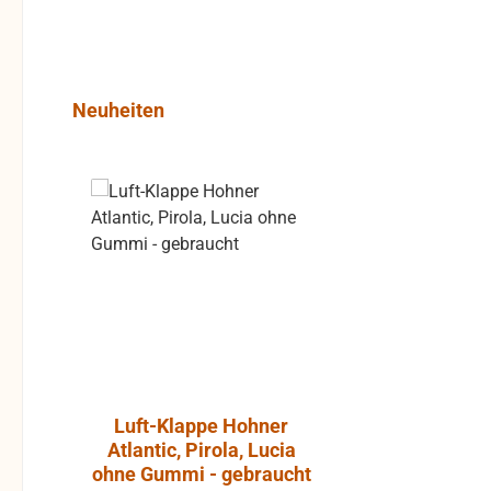
Produktgalerie überspringen
Neuheiten
Rabatt
%
Luft-Klappe Hohner
Aktiver L
Atlantic, Pirola, Lucia
JBL Cont
ohne Gummi - gebraucht