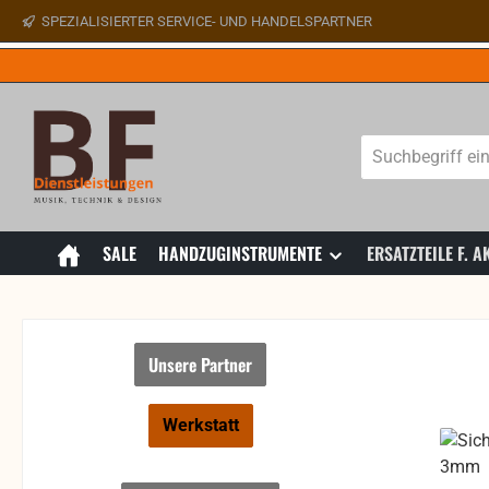
SPEZIALISIERTER SERVICE- UND HANDELSPARTNER
 Hauptinhalt springen
Zur Suche springen
Zur Hauptnavigation springen
SALE
HANDZUGINSTRUMENTE
ERSATZTEILE F.
Unsere Partner
Werkstatt