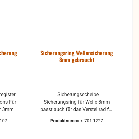
icherung
Sicherungsring Wellensicherung
8mm gebraucht
register
Sicherungsscheibe
s Für
Sicherungsring für Welle 8mm
er 3mm
passt auch für das Verstellrad für
die Hohner Atlantic gebrauchte
1107
Produktnummer:
701-1227
Teile können optische
Beschädigungen haben, leichte