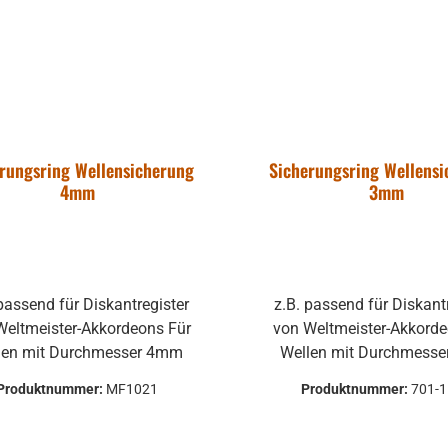
rungsring Wellensicherung
Sicherungsring Wellens
4mm
3mm
 passend für Diskantregister
z.B. passend für Diskant
eltmeister-Akkordeons Für
von Weltmeister-Akkordeon
len mit Durchmesser 4mm
Wellen mit Durchmess
Produktnummer:
MF1021
Produktnummer:
701-