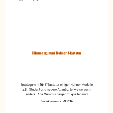
Führungsgummi Hohner T-Tastatur
Ersatzgummi für T-Tastatur einiger Hohner Modelle
z.B.: Student und neuere Atlantic, teilweise auch
andere Alte Gummis neigen zu quellen und
blockieren die Tastatur in der Bewegung. Bemerkbar
Produktnummer:
MF2216
macht es sich, wenn die Tastatur schwer geht und
die Tastatur nicht schnell genug zurück kommt und