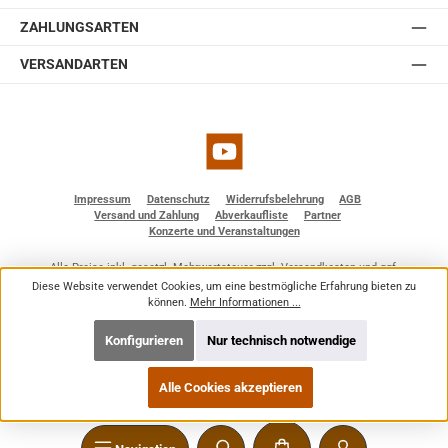
ZAHLUNGSARTEN
VERSANDARTEN
YouTube
Impressum
Datenschutz
Widerrufsbelehrung
AGB
Versand und Zahlung
Abverkaufliste
Partner
Konzerte und Veranstaltungen
Alle Preise inkl. gesetzl. Mehrwertsteuer zzgl.
Versandkosten
und ggf.
Nachnahmegebühren, wenn nicht anders angegeben.
Diese Website verwendet Cookies, um eine bestmögliche Erfahrung bieten zu
© 2026 BF - Dienstleistungen - Alle Rechte vorbehalten. Theme by
ThemeWare®
können.
Mehr Informationen ...
Konfigurieren
Nur technisch notwendige
Alle Cookies akzeptieren