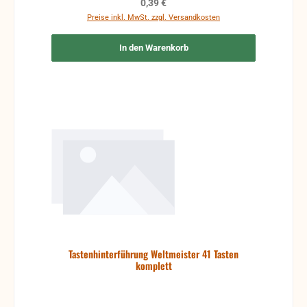
Regulärer Preis:
0,39 €
Preise inkl. MwSt. zzgl. Versandkosten
In den Warenkorb
Tastenhinterführung Weltmeister 41 Tasten
komplett