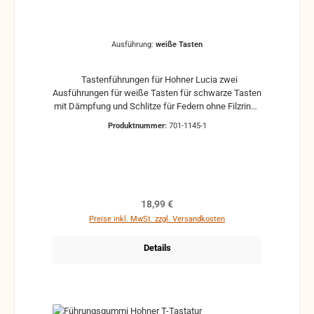
Ausführung:
weiße Tasten
Tastenführungen für Hohner Lucia zwei
Ausführungen für weiße Tasten für schwarze Tasten
mit Dämpfung und Schlitze für Federn ohne Filzringe
(können separat mit bestellt werden. gebrauchte
Produktnummer:
701-1145-1
Teile können optische Beschädigungen haben,
leichte Verformungen, Dellen oder Kratzer Alle Teile
sind auf Funktion geprüft. Bitte bei Unklarheiten
vorher Absprechen um Rücksendungen zu
vermeiden. Rücksendungen gehen auf Kosten des
Käufers.
Regulärer Preis:
18,99 €
Preise inkl. MwSt. zzgl. Versandkosten
Details