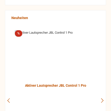
Produktgalerie überspringen
Neuheiten
Rabatt
%
Aktiver Lautsprecher JBL Control 1 Pro