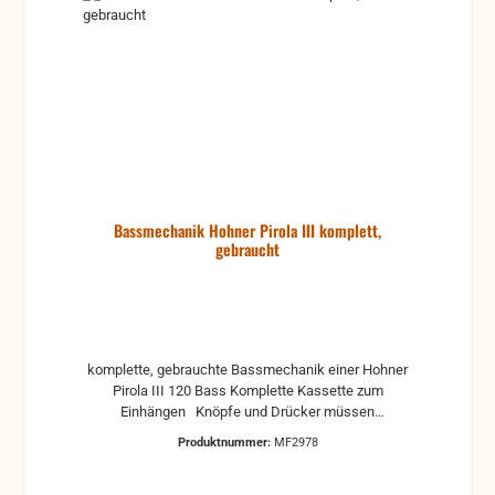
Bassmechanik Hohner Pirola III komplett,
gebraucht
komplette, gebrauchte Bassmechanik einer Hohner
Pirola III 120 Bass Komplette Kassette zum
Einhängen Knöpfe und Drücker müssen
nachjustiert werden. Garantie und Gewährleistung
Produktnummer:
MF2978
können nicht für Einstellung übernommen werden,
weil die Mechaniken immer angepasst werden