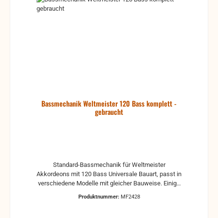
Bassmechanik Weltmeister 120 Bass komplett -
gebraucht
Standard-Bassmechanik für Weltmeister
Akkordeons mit 120 Bass Universale Bauart, passt in
verschiedene Modelle mit gleicher Bauweise. Einige
96er Akkordeons können unter Umständen sogar
Produktnummer:
MF2428
aufgerüstet werden. inkl. Luftknopf und Bassstufe,
ohne Klappen und Schrauben Voll funktionstüchtig