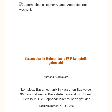
Bassmechanik Hohner Lucia IV P komplett,
gebraucht
Zustand:
Gebraucht
komplette Bassmechanik in Kassetten-Bauweise
96 Bass mit weißer Bassstufe passend für Hohner
Lucia IV P Die Klappendrücker müssen ggf. den
örtlichen Gegebenheiten angepasst werden weitere
Produktnummer:
701-1122-02
Infos je nach Zustand: Neu Nicht verfügbar! Wie