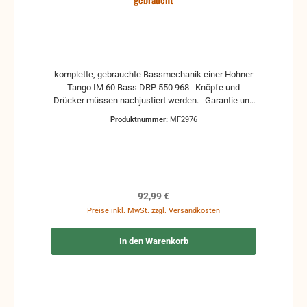
komplette, gebrauchte Bassmechanik einer Hohner
Tango IM 60 Bass DRP 550 968 Knöpfe und
Drücker müssen nachjustiert werden. Garantie und
Gewährleistung können nicht für Einstellung
Produktnummer:
MF2976
übernommen werden, weil die Mechaniken immer
angepasst werden müssen. Die einzelnen
Abständen sind von Instrument zu Instrument etwas
unterschiedlich. Zustand ist gebraucht und hat
dementsprechend Gebrauchsspuren, kann auch
Rost haben, Dellen und Kratzer. Die Funktion wurde
Regulärer Preis:
92,99 €
geprüft und mit entsprechender Kenntnis kann die
Preise inkl. MwSt. zzgl. Versandkosten
Mechanik wieder in Gang gesetzt werden.
In den Warenkorb