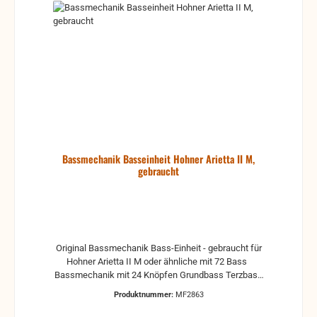
Bassmechanik Basseinheit Hohner Arietta II M,
gebraucht
Original Bassmechanik Bass-Einheit - gebraucht für
Hohner Arietta II M oder ähnliche mit 72 Bass
Bassmechanik mit 24 Knöpfen Grundbass Terzbass
ohne Schrauben und Stützklötze Die Akkord-Einheit
Produktnummer:
MF2863
kann separat erworben werden. Garantie und
Gewährleistung können nicht für Einstellung