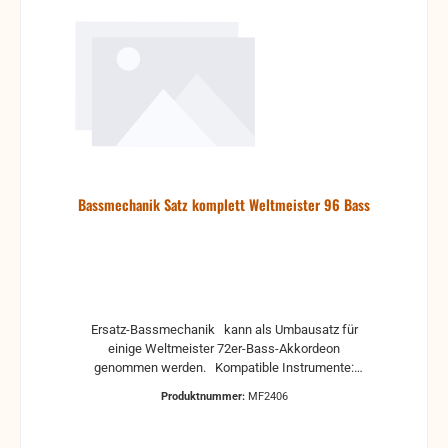
Bassmechanik Satz komplett Weltmeister 96 Bass
Ersatz-Bassmechanik kann als Umbausatz für
einige Weltmeister 72er-Bass-Akkordeon
genommen werden. Kompatible Instrumente:
Weltmeister Achat Fröhlich (einige 72er-Modelle)
Produktnummer:
MF2406
Bitte vorher Anfragen, ob ihr Instrument auch passt.
Garantie und Gewährleistung können nicht für
Einstellung übernommen werden, weil die