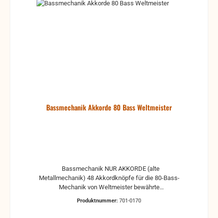
Bassmechanik Akkorde 80 Bass Weltmeister
Bassmechanik NUR AKKORDE (alte
Metallmechanik) 48 Akkordknöpfe für die 80-Bass-
Mechanik von Weltmeister bewährte
Kassettenbauweise, leicht zu tauschen passend
Produktnummer:
701-0170
für mehrere Modelle wie z.B. Stella,... gebrauchte
Teile können optische Beschädigungen haben,