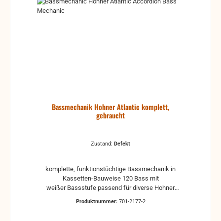
Bassmechanik Hohner Atlantic komplett,
gebraucht
Zustand:
Defekt
komplette, funktionstüchtige Bassmechanik in
Kassetten-Bauweise 120 Bass mit
weißer Bassstufe passend für diverse Hohner
Atlantic Modelle ohne Gummipuffer, optisch
Produktnummer:
701-2177-2
unterschiedlich, aber technisch und von den Maßen
immer gleich. Die Klappendrücker müssen